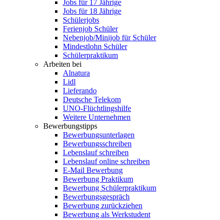
Jobs für 17 Jährige
Jobs für 18 Jährige
Schülerjobs
Ferienjob Schüler
Nebenjob/Minijob für Schüler
Mindestlohn Schüler
Schülerpraktikum
Arbeiten bei
Alnatura
Lidl
Lieferando
Deutsche Telekom
UNO-Flüchtlingshilfe
Weitere Unternehmen
Bewerbungstipps
Bewerbungsunterlagen
Bewerbungsschreiben
Lebenslauf schreiben
Lebenslauf online schreiben
E-Mail Bewerbung
Bewerbung Praktikum
Bewerbung Schülerpraktikum
Bewerbungsgespräch
Bewerbung zurückziehen
Bewerbung als Werkstudent