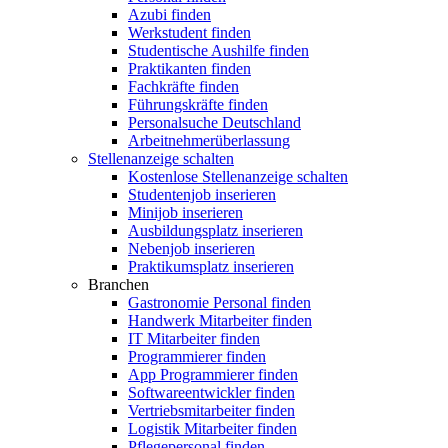
Azubi finden
Werkstudent finden
Studentische Aushilfe finden
Praktikanten finden
Fachkräfte finden
Führungskräfte finden
Personalsuche Deutschland
Arbeitnehmerüberlassung
Stellenanzeige schalten
Kostenlose Stellenanzeige schalten
Studentenjob inserieren
Minijob inserieren
Ausbildungsplatz inserieren
Nebenjob inserieren
Praktikumsplatz inserieren
Branchen
Gastronomie Personal finden
Handwerk Mitarbeiter finden
IT Mitarbeiter finden
Programmierer finden
App Programmierer finden
Softwareentwickler finden
Vertriebsmitarbeiter finden
Logistik Mitarbeiter finden
Pflegepersonal finden