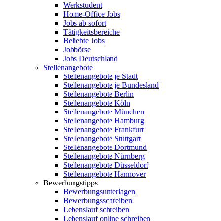
Werkstudent
Home-Office Jobs
Jobs ab sofort
Tätigkeitsbereiche
Beliebte Jobs
Jobbörse
Jobs Deutschland
Stellenangebote
Stellenangebote je Stadt
Stellenangebote je Bundesland
Stellenangebote Berlin
Stellenangebote Köln
Stellenangebote München
Stellenangebote Hamburg
Stellenangebote Frankfurt
Stellenangebote Stuttgart
Stellenangebote Dortmund
Stellenangebote Nürnberg
Stellenangebote Düsseldorf
Stellenangebote Hannover
Bewerbungstipps
Bewerbungsunterlagen
Bewerbungsschreiben
Lebenslauf schreiben
Lebenslauf online schreiben