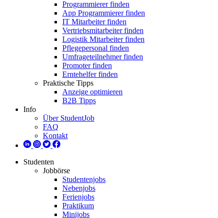
Programmierer finden
App Programmierer finden
IT Mitarbeiter finden
Vertriebsmitarbeiter finden
Logistik Mitarbeiter finden
Pflegepersonal finden
Umfrageteilnehmer finden
Promoter finden
Erntehelfer finden
Praktische Tipps
Anzeige optimieren
B2B Tipps
Info
Über StudentJob
FAQ
Kontakt
Studenten
Jobbörse
Studentenjobs
Nebenjobs
Ferienjobs
Praktikum
Minijobs