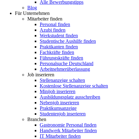
Alle Bewerbungstipps
Blog
Für Unternehmen
Mitarbeiter finden
Personal finden
Azubi finden
Werkstudent finden
Studentische Aushilfe finden
Praktikanten finden
Fachkräfte finden
Führungskräfte finden
Personalsuche Deutschland
Arbeitnehmerüberlassung
Job inserieren
Stellenanzeige schalten
Kostenlose Stellenanzeige schalten
Minijob inserieren
Ausbildungsplatz ausschreiben
Nebenjob inserieren
Praktikumsanzeige
Studentenjob inserieren
Branchen
Gastronomie Personal finden
Handwerk Mitarbeiter finden
IT Mitarbeiter finden