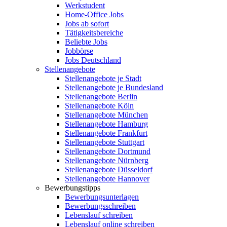
Werkstudent
Home-Office Jobs
Jobs ab sofort
Tätigkeitsbereiche
Beliebte Jobs
Jobbörse
Jobs Deutschland
Stellenangebote
Stellenangebote je Stadt
Stellenangebote je Bundesland
Stellenangebote Berlin
Stellenangebote Köln
Stellenangebote München
Stellenangebote Hamburg
Stellenangebote Frankfurt
Stellenangebote Stuttgart
Stellenangebote Dortmund
Stellenangebote Nürnberg
Stellenangebote Düsseldorf
Stellenangebote Hannover
Bewerbungstipps
Bewerbungsunterlagen
Bewerbungsschreiben
Lebenslauf schreiben
Lebenslauf online schreiben