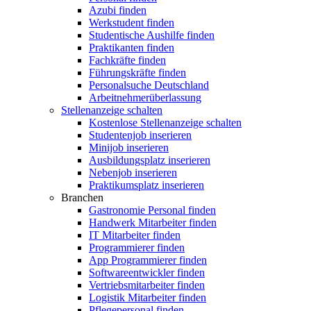
Azubi finden
Werkstudent finden
Studentische Aushilfe finden
Praktikanten finden
Fachkräfte finden
Führungskräfte finden
Personalsuche Deutschland
Arbeitnehmerüberlassung
Stellenanzeige schalten
Kostenlose Stellenanzeige schalten
Studentenjob inserieren
Minijob inserieren
Ausbildungsplatz inserieren
Nebenjob inserieren
Praktikumsplatz inserieren
Branchen
Gastronomie Personal finden
Handwerk Mitarbeiter finden
IT Mitarbeiter finden
Programmierer finden
App Programmierer finden
Softwareentwickler finden
Vertriebsmitarbeiter finden
Logistik Mitarbeiter finden
Pflegepersonal finden