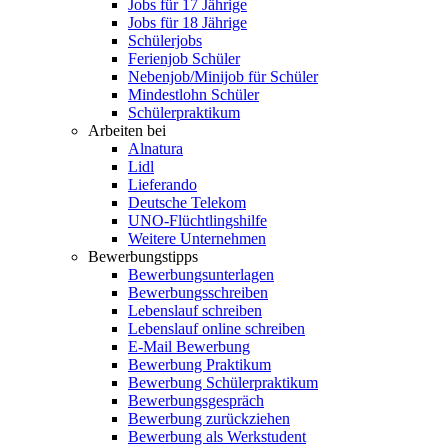
Jobs für 17 Jährige
Jobs für 18 Jährige
Schülerjobs
Ferienjob Schüler
Nebenjob/Minijob für Schüler
Mindestlohn Schüler
Schülerpraktikum
Arbeiten bei
Alnatura
Lidl
Lieferando
Deutsche Telekom
UNO-Flüchtlingshilfe
Weitere Unternehmen
Bewerbungstipps
Bewerbungsunterlagen
Bewerbungsschreiben
Lebenslauf schreiben
Lebenslauf online schreiben
E-Mail Bewerbung
Bewerbung Praktikum
Bewerbung Schülerpraktikum
Bewerbungsgespräch
Bewerbung zurückziehen
Bewerbung als Werkstudent