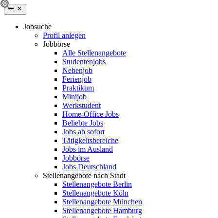
Jobsuche
Profil anlegen
Jobbörse
Alle Stellenangebote
Studentenjobs
Nebenjob
Ferienjob
Praktikum
Minijob
Werkstudent
Home-Office Jobs
Beliebte Jobs
Jobs ab sofort
Tätigkeitsbereiche
Jobs im Ausland
Jobbörse
Jobs Deutschland
Stellenangebote nach Stadt
Stellenangebote Berlin
Stellenangebote Köln
Stellenangebote München
Stellenangebote Hamburg