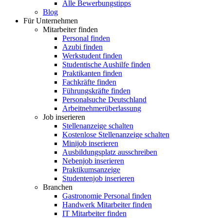
Alle Bewerbungstipps
Blog
Für Unternehmen
Mitarbeiter finden
Personal finden
Azubi finden
Werkstudent finden
Studentische Aushilfe finden
Praktikanten finden
Fachkräfte finden
Führungskräfte finden
Personalsuche Deutschland
Arbeitnehmerüberlassung
Job inserieren
Stellenanzeige schalten
Kostenlose Stellenanzeige schalten
Minijob inserieren
Ausbildungsplatz ausschreiben
Nebenjob inserieren
Praktikumsanzeige
Studentenjob inserieren
Branchen
Gastronomie Personal finden
Handwerk Mitarbeiter finden
IT Mitarbeiter finden