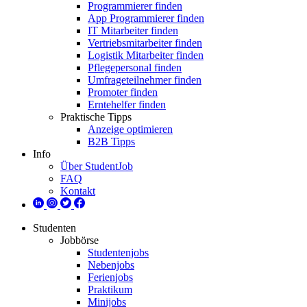
Programmierer finden
App Programmierer finden
IT Mitarbeiter finden
Vertriebsmitarbeiter finden
Logistik Mitarbeiter finden
Pflegepersonal finden
Umfrageteilnehmer finden
Promoter finden
Erntehelfer finden
Praktische Tipps
Anzeige optimieren
B2B Tipps
Info
Über StudentJob
FAQ
Kontakt
Studenten
Jobbörse
Studentenjobs
Nebenjobs
Ferienjobs
Praktikum
Minijobs