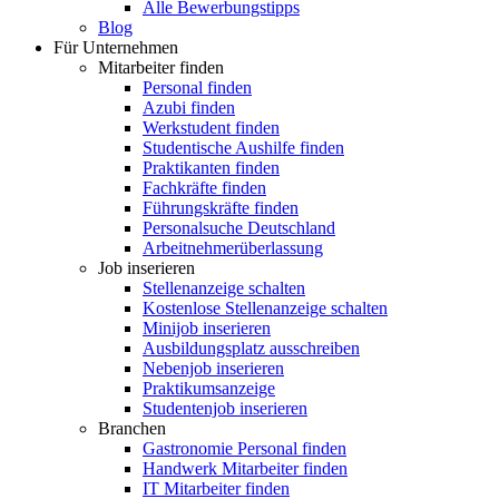
Alle Bewerbungstipps
Blog
Für Unternehmen
Mitarbeiter finden
Personal finden
Azubi finden
Werkstudent finden
Studentische Aushilfe finden
Praktikanten finden
Fachkräfte finden
Führungskräfte finden
Personalsuche Deutschland
Arbeitnehmerüberlassung
Job inserieren
Stellenanzeige schalten
Kostenlose Stellenanzeige schalten
Minijob inserieren
Ausbildungsplatz ausschreiben
Nebenjob inserieren
Praktikumsanzeige
Studentenjob inserieren
Branchen
Gastronomie Personal finden
Handwerk Mitarbeiter finden
IT Mitarbeiter finden