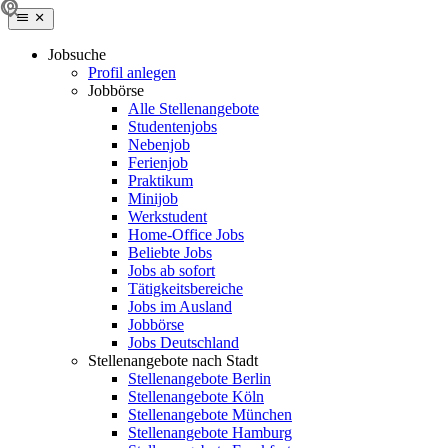
Jobsuche
Profil anlegen
Jobbörse
Alle Stellenangebote
Studentenjobs
Nebenjob
Ferienjob
Praktikum
Minijob
Werkstudent
Home-Office Jobs
Beliebte Jobs
Jobs ab sofort
Tätigkeitsbereiche
Jobs im Ausland
Jobbörse
Jobs Deutschland
Stellenangebote nach Stadt
Stellenangebote Berlin
Stellenangebote Köln
Stellenangebote München
Stellenangebote Hamburg