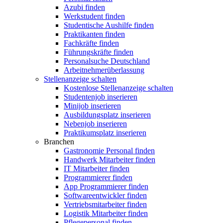
Azubi finden
Werkstudent finden
Studentische Aushilfe finden
Praktikanten finden
Fachkräfte finden
Führungskräfte finden
Personalsuche Deutschland
Arbeitnehmerüberlassung
Stellenanzeige schalten
Kostenlose Stellenanzeige schalten
Studentenjob inserieren
Minijob inserieren
Ausbildungsplatz inserieren
Nebenjob inserieren
Praktikumsplatz inserieren
Branchen
Gastronomie Personal finden
Handwerk Mitarbeiter finden
IT Mitarbeiter finden
Programmierer finden
App Programmierer finden
Softwareentwickler finden
Vertriebsmitarbeiter finden
Logistik Mitarbeiter finden
Pflegepersonal finden