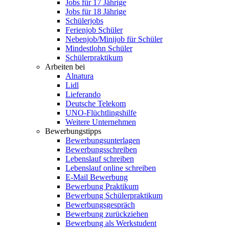
Jobs für 17 Jährige
Jobs für 18 Jährige
Schülerjobs
Ferienjob Schüler
Nebenjob/Minijob für Schüler
Mindestlohn Schüler
Schülerpraktikum
Arbeiten bei
Alnatura
Lidl
Lieferando
Deutsche Telekom
UNO-Flüchtlingshilfe
Weitere Unternehmen
Bewerbungstipps
Bewerbungsunterlagen
Bewerbungsschreiben
Lebenslauf schreiben
Lebenslauf online schreiben
E-Mail Bewerbung
Bewerbung Praktikum
Bewerbung Schülerpraktikum
Bewerbungsgespräch
Bewerbung zurückziehen
Bewerbung als Werkstudent