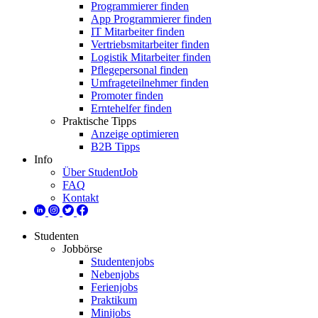
Programmierer finden
App Programmierer finden
IT Mitarbeiter finden
Vertriebsmitarbeiter finden
Logistik Mitarbeiter finden
Pflegepersonal finden
Umfrageteilnehmer finden
Promoter finden
Erntehelfer finden
Praktische Tipps
Anzeige optimieren
B2B Tipps
Info
Über StudentJob
FAQ
Kontakt
Studenten
Jobbörse
Studentenjobs
Nebenjobs
Ferienjobs
Praktikum
Minijobs