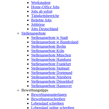
Werkstudent
Home-Office Jobs
Jobs ab sofort
Tätigkeitsbereiche
Beliebte Jobs
Jobbörse
Jobs Deutschland
Stellenangebote
Stellenangebote je Stadt
Stellenangebote je Bundesland
Stellenangebote Berlin
Stellenangebote Köln
Stellenangebote München
Stellenangebote Hamburg
Stellenangebote Frankfurt
Stellenangebote Stuttgart
Stellenangebote Dortmund
Stellenangebote Nürnberg
Stellenangebote Düsseldorf
Stellenangebote Hannover
Bewerbungstipps
Bewerbungsunterlagen
Bewerbungsschreiben
Lebenslauf schreiben
Lebenslauf online schreiben