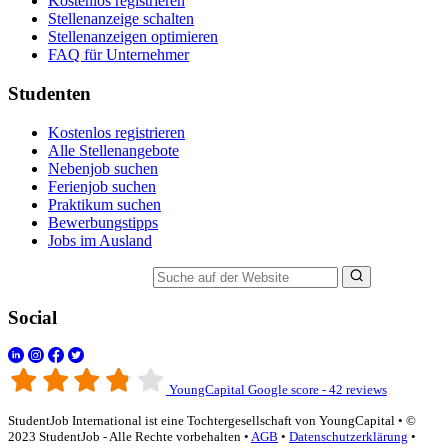
Kostenlos registrieren
Stellenanzeige schalten
Stellenanzeigen optimieren
FAQ für Unternehmer
Studenten
Kostenlos registrieren
Alle Stellenangebote
Nebenjob suchen
Ferienjob suchen
Praktikum suchen
Bewerbungstipps
Jobs im Ausland
Suche auf der Website
Social
YoungCapital Google score - 42 reviews
StudentJob International ist eine Tochtergesellschaft von YoungCapital • ©
2023 StudentJob - Alle Rechte vorbehalten •
AGB
•
Datenschutzerklärung
•