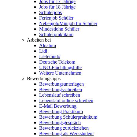
Jobs für 17 Jährige
Jobs für 18 Jährige
Schülerjobs
Ferienjob Schüler
Nebenjob/Minijob für Schüler
Mindestlohn Schüler
Schülerpraktikum
Arbeiten bei
Alnatura
Lidl
Lieferando
Deutsche Telekom
UNO-Flüchtlingshilfe
Weitere Unternehmen
Bewerbungstipps
Bewerbungsunterlagen
Bewerbungsschreiben
Lebenslauf schreiben
Lebenslauf online schreiben
E-Mail Bewerbung
Bewerbung Praktikum
Bewerbung Schülerpraktikum
Bewerbungsgespräch
Bewerbung zurückziehen
Bewerbung als Werkstudent