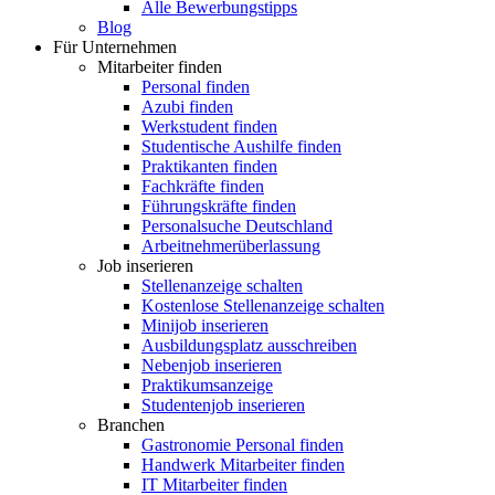
Alle Bewerbungstipps
Blog
Für Unternehmen
Mitarbeiter finden
Personal finden
Azubi finden
Werkstudent finden
Studentische Aushilfe finden
Praktikanten finden
Fachkräfte finden
Führungskräfte finden
Personalsuche Deutschland
Arbeitnehmerüberlassung
Job inserieren
Stellenanzeige schalten
Kostenlose Stellenanzeige schalten
Minijob inserieren
Ausbildungsplatz ausschreiben
Nebenjob inserieren
Praktikumsanzeige
Studentenjob inserieren
Branchen
Gastronomie Personal finden
Handwerk Mitarbeiter finden
IT Mitarbeiter finden