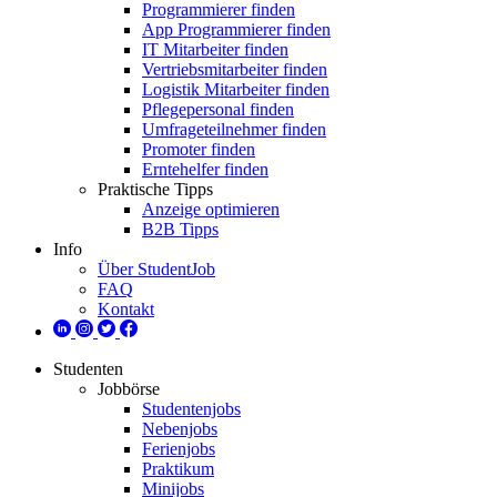
Programmierer finden
App Programmierer finden
IT Mitarbeiter finden
Vertriebsmitarbeiter finden
Logistik Mitarbeiter finden
Pflegepersonal finden
Umfrageteilnehmer finden
Promoter finden
Erntehelfer finden
Praktische Tipps
Anzeige optimieren
B2B Tipps
Info
Über StudentJob
FAQ
Kontakt
Studenten
Jobbörse
Studentenjobs
Nebenjobs
Ferienjobs
Praktikum
Minijobs