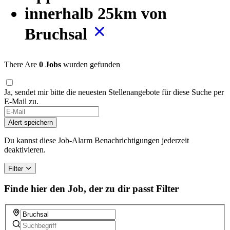
innerhalb 25km von
Bruchsal
There Are
0 Jobs
wurden gefunden
Ja, sendet mir bitte die neuesten Stellenangebote für diese Suche per
E-Mail zu.
If
you
Alert speichern
are
a
Du kannst diese Job-Alarm Benachrichtigungen jederzeit
human,
deaktivieren.
ignore
this
Filter
field
Finde hier den Job, der zu dir passt
Filter