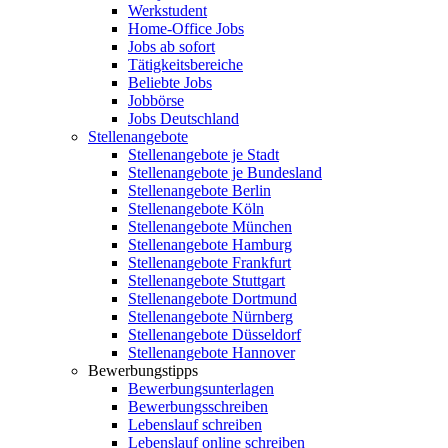
Werkstudent
Home-Office Jobs
Jobs ab sofort
Tätigkeitsbereiche
Beliebte Jobs
Jobbörse
Jobs Deutschland
Stellenangebote
Stellenangebote je Stadt
Stellenangebote je Bundesland
Stellenangebote Berlin
Stellenangebote Köln
Stellenangebote München
Stellenangebote Hamburg
Stellenangebote Frankfurt
Stellenangebote Stuttgart
Stellenangebote Dortmund
Stellenangebote Nürnberg
Stellenangebote Düsseldorf
Stellenangebote Hannover
Bewerbungstipps
Bewerbungsunterlagen
Bewerbungsschreiben
Lebenslauf schreiben
Lebenslauf online schreiben