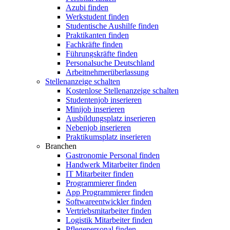
Azubi finden
Werkstudent finden
Studentische Aushilfe finden
Praktikanten finden
Fachkräfte finden
Führungskräfte finden
Personalsuche Deutschland
Arbeitnehmerüberlassung
Stellenanzeige schalten
Kostenlose Stellenanzeige schalten
Studentenjob inserieren
Minijob inserieren
Ausbildungsplatz inserieren
Nebenjob inserieren
Praktikumsplatz inserieren
Branchen
Gastronomie Personal finden
Handwerk Mitarbeiter finden
IT Mitarbeiter finden
Programmierer finden
App Programmierer finden
Softwareentwickler finden
Vertriebsmitarbeiter finden
Logistik Mitarbeiter finden
Pflegepersonal finden