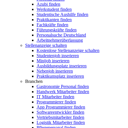
Azubi finden
Werkstudent finden
Studentische Aushilfe finden
Praktikanten finden
Fachkräfte finden
Führungskräfte finden
Personalsuche Deutschland
Arbeitnehmerüberlassung
Stellenanzeige schalten
Kostenlose Stellenanzeige schalten
Studentenjob inserieren
Minijob inserieren
Ausbildungsplatz inserieren
Nebenjob inserieren
Praktikumsplatz inserieren
Branchen
Gastronomie Personal finden
Handwerk Mitarbeiter finden
IT Mitarbeiter finden
Programmierer finden
App Programmierer finden
Softwareentwickler finden
Vertriebsmitarbeiter finden
Logistik Mitarbeiter finden
Pflegepersonal finden