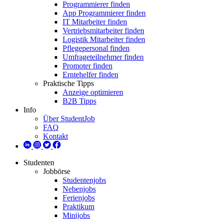
Programmierer finden
App Programmierer finden
IT Mitarbeiter finden
Vertriebsmitarbeiter finden
Logistik Mitarbeiter finden
Pflegepersonal finden
Umfrageteilnehmer finden
Promoter finden
Erntehelfer finden
Praktische Tipps
Anzeige optimieren
B2B Tipps
Info
Über StudentJob
FAQ
Kontakt
Studenten
Jobbörse
Studentenjobs
Nebenjobs
Ferienjobs
Praktikum
Minijobs