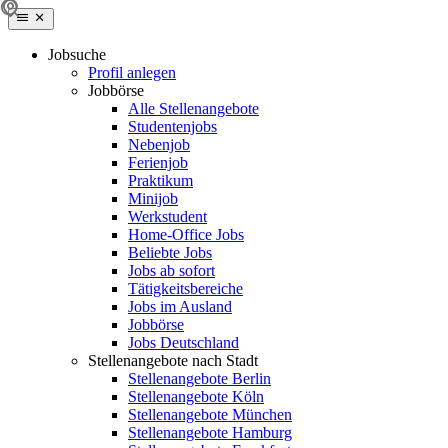
Jobsuche
Profil anlegen
Jobbörse
Alle Stellenangebote
Studentenjobs
Nebenjob
Ferienjob
Praktikum
Minijob
Werkstudent
Home-Office Jobs
Beliebte Jobs
Jobs ab sofort
Tätigkeitsbereiche
Jobs im Ausland
Jobbörse
Jobs Deutschland
Stellenangebote nach Stadt
Stellenangebote Berlin
Stellenangebote Köln
Stellenangebote München
Stellenangebote Hamburg