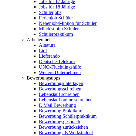
Jobs für 17 Jährige
Jobs für 18 Jährige
Schülerjobs
Ferienjob Schüler
Nebenjob/Minijob für Schüler
Mindestlohn Schüler
Schülerpraktikum
Arbeiten bei
Alnatura
Lidl
Lieferando
Deutsche Telekom
UNO-Flüchtlingshilfe
Weitere Unternehmen
Bewerbungstipps
Bewerbungsunterlagen
Bewerbungsschreiben
Lebenslauf schreiben
Lebenslauf online schreiben
E-Mail Bewerbung
Bewerbung Praktikum
Bewerbung Schülerpraktikum
Bewerbungsgespräch
Bewerbung zurückziehen
Bewerbung als Werkstudent