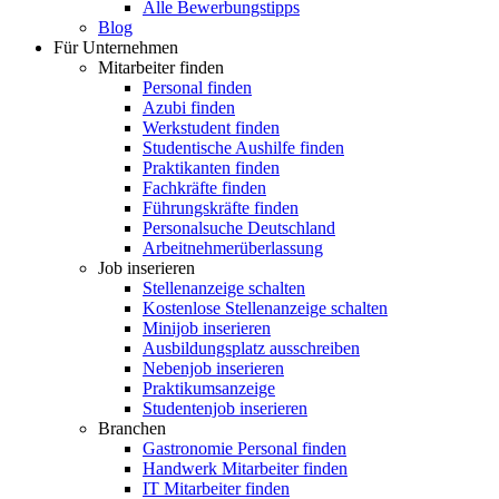
Alle Bewerbungstipps
Blog
Für Unternehmen
Mitarbeiter finden
Personal finden
Azubi finden
Werkstudent finden
Studentische Aushilfe finden
Praktikanten finden
Fachkräfte finden
Führungskräfte finden
Personalsuche Deutschland
Arbeitnehmerüberlassung
Job inserieren
Stellenanzeige schalten
Kostenlose Stellenanzeige schalten
Minijob inserieren
Ausbildungsplatz ausschreiben
Nebenjob inserieren
Praktikumsanzeige
Studentenjob inserieren
Branchen
Gastronomie Personal finden
Handwerk Mitarbeiter finden
IT Mitarbeiter finden