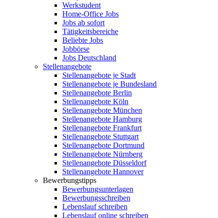
Werkstudent
Home-Office Jobs
Jobs ab sofort
Tätigkeitsbereiche
Beliebte Jobs
Jobbörse
Jobs Deutschland
Stellenangebote
Stellenangebote je Stadt
Stellenangebote je Bundesland
Stellenangebote Berlin
Stellenangebote Köln
Stellenangebote München
Stellenangebote Hamburg
Stellenangebote Frankfurt
Stellenangebote Stuttgart
Stellenangebote Dortmund
Stellenangebote Nürnberg
Stellenangebote Düsseldorf
Stellenangebote Hannover
Bewerbungstipps
Bewerbungsunterlagen
Bewerbungsschreiben
Lebenslauf schreiben
Lebenslauf online schreiben