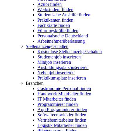
Azubi finden
Werkstudent finden
Studentische Aushilfe finden
Praktikanten finden
Fachkräfte finden
Führungskräfte finden
Personalsuche Deutschland
Arbeitnehmerüberlassung
Stellenanzeige schalten
Kostenlose Stellenanzeige schalten
Studentenjob inserieren
Minijob inserieren
Ausbildungsplatz inserieren
Nebenjob inserieren
Praktikumsplatz inserieren
Branchen
Gastronomie Personal finden
Handwerk Mitarbeiter finden
IT Mitarbeiter finden
Programmierer finden
App Programmierer finden
Softwareentwickler finden
Vertriebsmitarbeiter finden
Logistik Mitarbeiter finden
Pflegepersonal finden