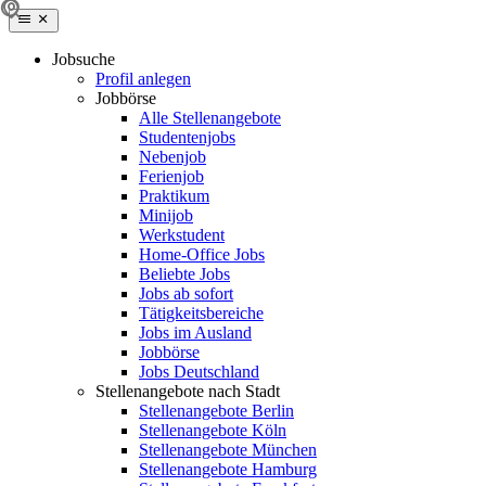
Jobsuche
Profil anlegen
Jobbörse
Alle Stellenangebote
Studentenjobs
Nebenjob
Ferienjob
Praktikum
Minijob
Werkstudent
Home-Office Jobs
Beliebte Jobs
Jobs ab sofort
Tätigkeitsbereiche
Jobs im Ausland
Jobbörse
Jobs Deutschland
Stellenangebote nach Stadt
Stellenangebote Berlin
Stellenangebote Köln
Stellenangebote München
Stellenangebote Hamburg