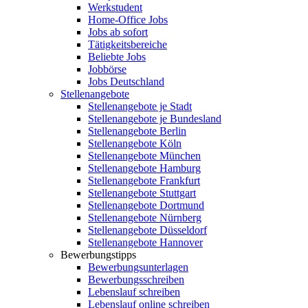
Werkstudent
Home-Office Jobs
Jobs ab sofort
Tätigkeitsbereiche
Beliebte Jobs
Jobbörse
Jobs Deutschland
Stellenangebote
Stellenangebote je Stadt
Stellenangebote je Bundesland
Stellenangebote Berlin
Stellenangebote Köln
Stellenangebote München
Stellenangebote Hamburg
Stellenangebote Frankfurt
Stellenangebote Stuttgart
Stellenangebote Dortmund
Stellenangebote Nürnberg
Stellenangebote Düsseldorf
Stellenangebote Hannover
Bewerbungstipps
Bewerbungsunterlagen
Bewerbungsschreiben
Lebenslauf schreiben
Lebenslauf online schreiben