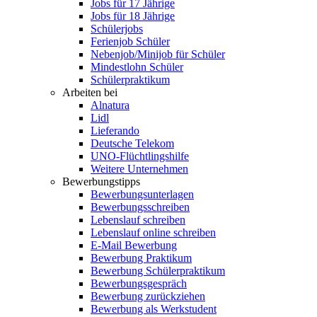
Jobs für 17 Jährige
Jobs für 18 Jährige
Schülerjobs
Ferienjob Schüler
Nebenjob/Minijob für Schüler
Mindestlohn Schüler
Schülerpraktikum
Arbeiten bei
Alnatura
Lidl
Lieferando
Deutsche Telekom
UNO-Flüchtlingshilfe
Weitere Unternehmen
Bewerbungstipps
Bewerbungsunterlagen
Bewerbungsschreiben
Lebenslauf schreiben
Lebenslauf online schreiben
E-Mail Bewerbung
Bewerbung Praktikum
Bewerbung Schülerpraktikum
Bewerbungsgespräch
Bewerbung zurückziehen
Bewerbung als Werkstudent