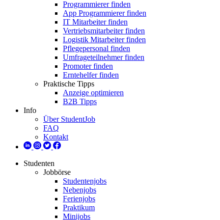
Programmierer finden
App Programmierer finden
IT Mitarbeiter finden
Vertriebsmitarbeiter finden
Logistik Mitarbeiter finden
Pflegepersonal finden
Umfrageteilnehmer finden
Promoter finden
Erntehelfer finden
Praktische Tipps
Anzeige optimieren
B2B Tipps
Info
Über StudentJob
FAQ
Kontakt
Studenten
Jobbörse
Studentenjobs
Nebenjobs
Ferienjobs
Praktikum
Minijobs