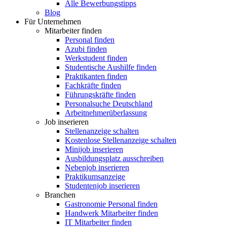
Alle Bewerbungstipps
Blog
Für Unternehmen
Mitarbeiter finden
Personal finden
Azubi finden
Werkstudent finden
Studentische Aushilfe finden
Praktikanten finden
Fachkräfte finden
Führungskräfte finden
Personalsuche Deutschland
Arbeitnehmerüberlassung
Job inserieren
Stellenanzeige schalten
Kostenlose Stellenanzeige schalten
Minijob inserieren
Ausbildungsplatz ausschreiben
Nebenjob inserieren
Praktikumsanzeige
Studentenjob inserieren
Branchen
Gastronomie Personal finden
Handwerk Mitarbeiter finden
IT Mitarbeiter finden