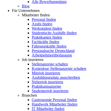
Alle Bewerbungstipps
Blog
Für Unternehmen
Mitarbeiter finden
Personal finden
Azubi finden
Werkstudent finden
Studentische Aushilfe finden
Praktikanten finden
Fachkräfte finden
Führungskräfte finden
Personalsuche Deutschland
Arbeitnehmerüberlassung
Job inserieren
Stellenanzeige schalten
Kostenlose Stellenanzeige schalten
Minijob inserieren
Ausbildungsplatz ausschreiben
Nebenjob inserieren
Praktikumsanzeige
Studentenjob inserieren
Branchen
Gastronomie Personal finden
Handwerk Mitarbeiter finden
IT Mitarbeiter finden