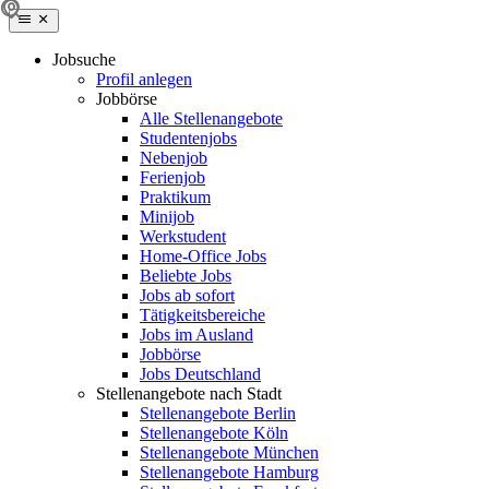
Jobsuche
Profil anlegen
Jobbörse
Alle Stellenangebote
Studentenjobs
Nebenjob
Ferienjob
Praktikum
Minijob
Werkstudent
Home-Office Jobs
Beliebte Jobs
Jobs ab sofort
Tätigkeitsbereiche
Jobs im Ausland
Jobbörse
Jobs Deutschland
Stellenangebote nach Stadt
Stellenangebote Berlin
Stellenangebote Köln
Stellenangebote München
Stellenangebote Hamburg