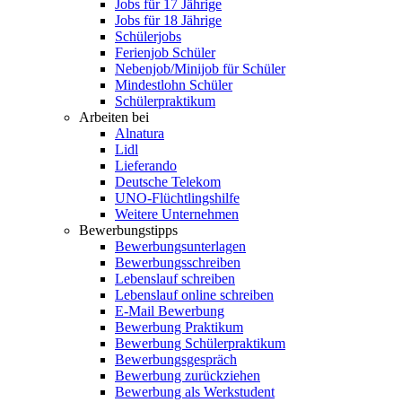
Jobs für 17 Jährige
Jobs für 18 Jährige
Schülerjobs
Ferienjob Schüler
Nebenjob/Minijob für Schüler
Mindestlohn Schüler
Schülerpraktikum
Arbeiten bei
Alnatura
Lidl
Lieferando
Deutsche Telekom
UNO-Flüchtlingshilfe
Weitere Unternehmen
Bewerbungstipps
Bewerbungsunterlagen
Bewerbungsschreiben
Lebenslauf schreiben
Lebenslauf online schreiben
E-Mail Bewerbung
Bewerbung Praktikum
Bewerbung Schülerpraktikum
Bewerbungsgespräch
Bewerbung zurückziehen
Bewerbung als Werkstudent