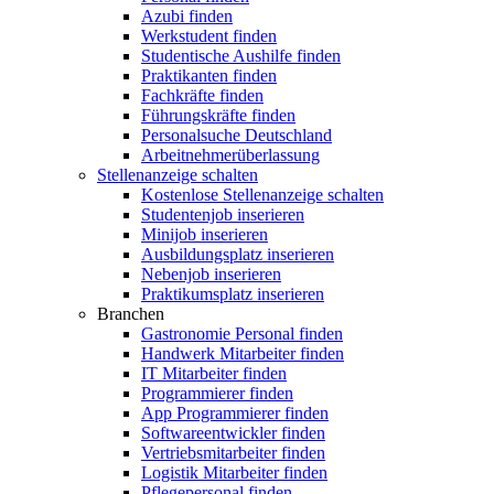
Azubi finden
Werkstudent finden
Studentische Aushilfe finden
Praktikanten finden
Fachkräfte finden
Führungskräfte finden
Personalsuche Deutschland
Arbeitnehmerüberlassung
Stellenanzeige schalten
Kostenlose Stellenanzeige schalten
Studentenjob inserieren
Minijob inserieren
Ausbildungsplatz inserieren
Nebenjob inserieren
Praktikumsplatz inserieren
Branchen
Gastronomie Personal finden
Handwerk Mitarbeiter finden
IT Mitarbeiter finden
Programmierer finden
App Programmierer finden
Softwareentwickler finden
Vertriebsmitarbeiter finden
Logistik Mitarbeiter finden
Pflegepersonal finden