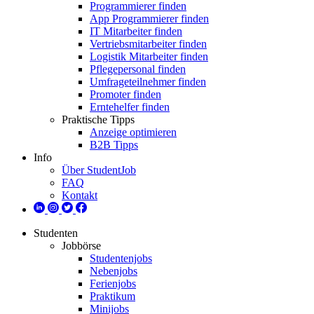
Programmierer finden
App Programmierer finden
IT Mitarbeiter finden
Vertriebsmitarbeiter finden
Logistik Mitarbeiter finden
Pflegepersonal finden
Umfrageteilnehmer finden
Promoter finden
Erntehelfer finden
Praktische Tipps
Anzeige optimieren
B2B Tipps
Info
Über StudentJob
FAQ
Kontakt
Studenten
Jobbörse
Studentenjobs
Nebenjobs
Ferienjobs
Praktikum
Minijobs