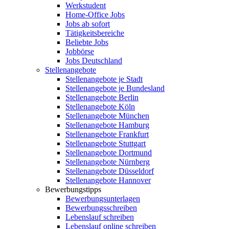
Werkstudent
Home-Office Jobs
Jobs ab sofort
Tätigkeitsbereiche
Beliebte Jobs
Jobbörse
Jobs Deutschland
Stellenangebote
Stellenangebote je Stadt
Stellenangebote je Bundesland
Stellenangebote Berlin
Stellenangebote Köln
Stellenangebote München
Stellenangebote Hamburg
Stellenangebote Frankfurt
Stellenangebote Stuttgart
Stellenangebote Dortmund
Stellenangebote Nürnberg
Stellenangebote Düsseldorf
Stellenangebote Hannover
Bewerbungstipps
Bewerbungsunterlagen
Bewerbungsschreiben
Lebenslauf schreiben
Lebenslauf online schreiben