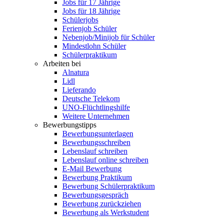
Jobs für 17 Jährige
Jobs für 18 Jährige
Schülerjobs
Ferienjob Schüler
Nebenjob/Minijob für Schüler
Mindestlohn Schüler
Schülerpraktikum
Arbeiten bei
Alnatura
Lidl
Lieferando
Deutsche Telekom
UNO-Flüchtlingshilfe
Weitere Unternehmen
Bewerbungstipps
Bewerbungsunterlagen
Bewerbungsschreiben
Lebenslauf schreiben
Lebenslauf online schreiben
E-Mail Bewerbung
Bewerbung Praktikum
Bewerbung Schülerpraktikum
Bewerbungsgespräch
Bewerbung zurückziehen
Bewerbung als Werkstudent