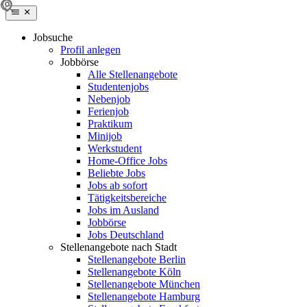
Jobsuche
Profil anlegen
Jobbörse
Alle Stellenangebote
Studentenjobs
Nebenjob
Ferienjob
Praktikum
Minijob
Werkstudent
Home-Office Jobs
Beliebte Jobs
Jobs ab sofort
Tätigkeitsbereiche
Jobs im Ausland
Jobbörse
Jobs Deutschland
Stellenangebote nach Stadt
Stellenangebote Berlin
Stellenangebote Köln
Stellenangebote München
Stellenangebote Hamburg