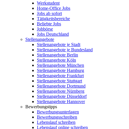
Werkstudent
Home-Office Jobs
Jobs ab sofort
Tätigkeitsbereiche
Beliebte Jobs
Jobbörse
Jobs Deutschland
Stellenangebote
Stellenangebote je Stadt
Stellenangebote je Bundesland
Stellenangebote Berlin
Stellenangebote Köln
Stellenangebote München
Stellenangebote Hamburg
Stellenangebote Frankfurt
Stellenangebote Stuttgart
Stellenangebote Dortmund
Stellenangebote Nürnberg
Stellenangebote Düsseldorf
Stellenangebote Hannover
Bewerbungstipps
Bewerbungsunterlagen
Bewerbungsschreiben
Lebenslauf schreiben
Lebenslauf online schreiben