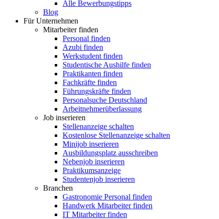
Alle Bewerbungstipps
Blog
Für Unternehmen
Mitarbeiter finden
Personal finden
Azubi finden
Werkstudent finden
Studentische Aushilfe finden
Praktikanten finden
Fachkräfte finden
Führungskräfte finden
Personalsuche Deutschland
Arbeitnehmerüberlassung
Job inserieren
Stellenanzeige schalten
Kostenlose Stellenanzeige schalten
Minijob inserieren
Ausbildungsplatz ausschreiben
Nebenjob inserieren
Praktikumsanzeige
Studentenjob inserieren
Branchen
Gastronomie Personal finden
Handwerk Mitarbeiter finden
IT Mitarbeiter finden