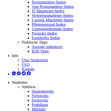
Programmierer finden
App Programmierer finden
IT Mitarbeiter finden
Vertriebsmitarbeiter finden
Logistik Mitarbeiter finden
Pflegepersonal finden
Umfrageteilnehmer finden
Promoter finden
Erntehelfer finden
Praktische Tipps
Anzeige optimieren
B2B Tipps
Info
Über StudentJob
FAQ
Kontakt
Studenten
Jobbörse
Studentenjobs
Nebenjobs
Ferienjobs
Praktikum
Minijobs