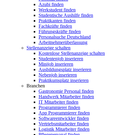
Azubi finden
Werkstudent finden
Studentische Aushilfe finden
Praktikanten finden
Fachkräfte finden
Führungskräfte finden
Personalsuche Deutschland
Arbeitnehmerüberlassung
Stellenanzeige schalten
Kostenlose Stellenanzeige schalten
Studentenjob inserieren
Minijob inserieren
Ausbildungsplatz inserieren
Nebenjob inserieren
Praktikumsplatz inserieren
Branchen
Gastronomie Personal finden
Handwerk Mitarbeiter finden
IT Mitarbeiter finden
Programmierer finden
App Programmierer finden
Softwareentwickler finden
Vertriebsmitarbeiter finden
Logistik Mitarbeiter finden
Pflegepersonal finden