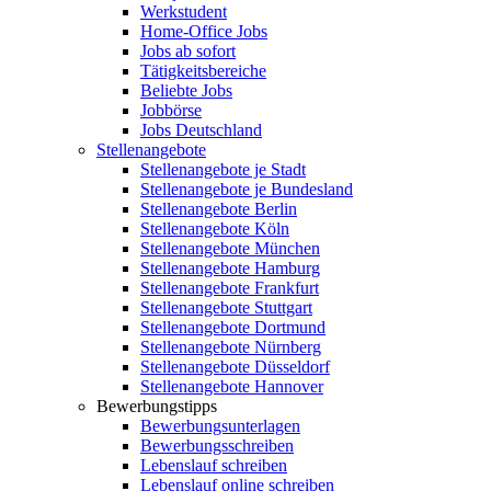
Werkstudent
Home-Office Jobs
Jobs ab sofort
Tätigkeitsbereiche
Beliebte Jobs
Jobbörse
Jobs Deutschland
Stellenangebote
Stellenangebote je Stadt
Stellenangebote je Bundesland
Stellenangebote Berlin
Stellenangebote Köln
Stellenangebote München
Stellenangebote Hamburg
Stellenangebote Frankfurt
Stellenangebote Stuttgart
Stellenangebote Dortmund
Stellenangebote Nürnberg
Stellenangebote Düsseldorf
Stellenangebote Hannover
Bewerbungstipps
Bewerbungsunterlagen
Bewerbungsschreiben
Lebenslauf schreiben
Lebenslauf online schreiben