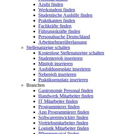
Azubi finden
Werkstudent finden
Studentische Aushilfe finden
Praktikanten finden
Fachkräfte finden
Führungskräfte finden
Personalsuche Deutschland
Arbeitnehmerüberlassung
Stellenanzeige schalten
Kostenlose Stellenanzeige schalten
Studentenjob inserieren
Minijob inserieren
Ausbildungsplatz inserieren
Nebenjob inserieren
Praktikumsplatz inserieren
Branchen
Gastronomie Personal finden
Handwerk Mitarbeiter finden
IT Mitarbeiter finden
Programmierer finden
App Programmierer finden
Softwareentwickler finden
Vertriebsmitarbeiter finden
Logistik Mitarbeiter finden
Pflegepersonal finden