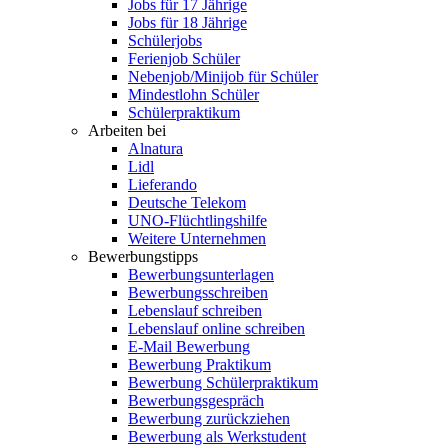
Jobs für 17 Jährige
Jobs für 18 Jährige
Schülerjobs
Ferienjob Schüler
Nebenjob/Minijob für Schüler
Mindestlohn Schüler
Schülerpraktikum
Arbeiten bei
Alnatura
Lidl
Lieferando
Deutsche Telekom
UNO-Flüchtlingshilfe
Weitere Unternehmen
Bewerbungstipps
Bewerbungsunterlagen
Bewerbungsschreiben
Lebenslauf schreiben
Lebenslauf online schreiben
E-Mail Bewerbung
Bewerbung Praktikum
Bewerbung Schülerpraktikum
Bewerbungsgespräch
Bewerbung zurückziehen
Bewerbung als Werkstudent