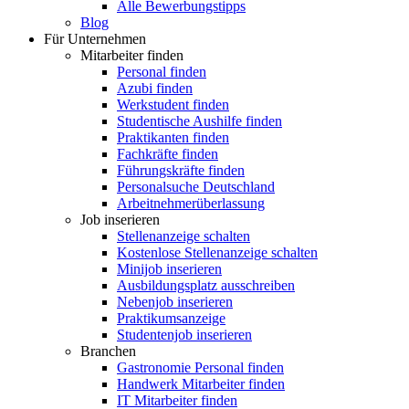
Alle Bewerbungstipps
Blog
Für Unternehmen
Mitarbeiter finden
Personal finden
Azubi finden
Werkstudent finden
Studentische Aushilfe finden
Praktikanten finden
Fachkräfte finden
Führungskräfte finden
Personalsuche Deutschland
Arbeitnehmerüberlassung
Job inserieren
Stellenanzeige schalten
Kostenlose Stellenanzeige schalten
Minijob inserieren
Ausbildungsplatz ausschreiben
Nebenjob inserieren
Praktikumsanzeige
Studentenjob inserieren
Branchen
Gastronomie Personal finden
Handwerk Mitarbeiter finden
IT Mitarbeiter finden