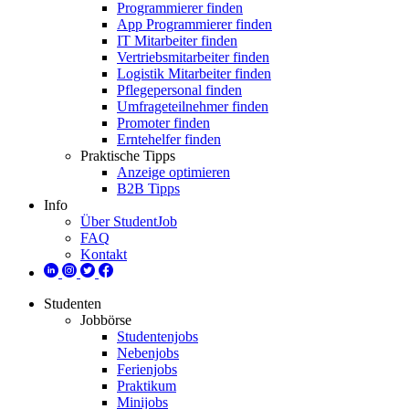
Programmierer finden
App Programmierer finden
IT Mitarbeiter finden
Vertriebsmitarbeiter finden
Logistik Mitarbeiter finden
Pflegepersonal finden
Umfrageteilnehmer finden
Promoter finden
Erntehelfer finden
Praktische Tipps
Anzeige optimieren
B2B Tipps
Info
Über StudentJob
FAQ
Kontakt
Studenten
Jobbörse
Studentenjobs
Nebenjobs
Ferienjobs
Praktikum
Minijobs