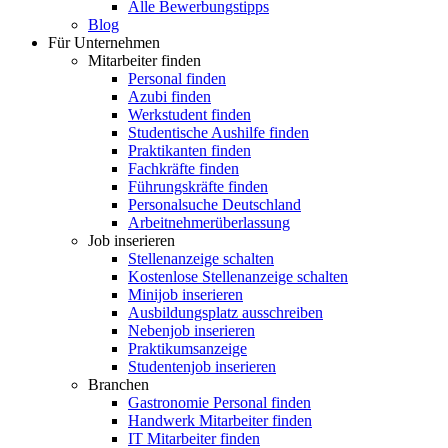
Alle Bewerbungstipps
Blog
Für Unternehmen
Mitarbeiter finden
Personal finden
Azubi finden
Werkstudent finden
Studentische Aushilfe finden
Praktikanten finden
Fachkräfte finden
Führungskräfte finden
Personalsuche Deutschland
Arbeitnehmerüberlassung
Job inserieren
Stellenanzeige schalten
Kostenlose Stellenanzeige schalten
Minijob inserieren
Ausbildungsplatz ausschreiben
Nebenjob inserieren
Praktikumsanzeige
Studentenjob inserieren
Branchen
Gastronomie Personal finden
Handwerk Mitarbeiter finden
IT Mitarbeiter finden