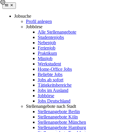
Jobsuche
Profil anlegen
Jobbörse
Alle Stellenangebote
Studentenjobs
Nebenjob
Ferienjob
Praktikum
Minijob
Werkstudent
Home-Office Jobs
Beliebte Jobs
Jobs ab sofort
Tätigkeitsbereiche
Jobs im Ausland
Jobbörse
Jobs Deutschland
Stellenangebote nach Stadt
Stellenangebote Berlin
Stellenangebote Köln
Stellenangebote München
Stellenangebote Hamburg