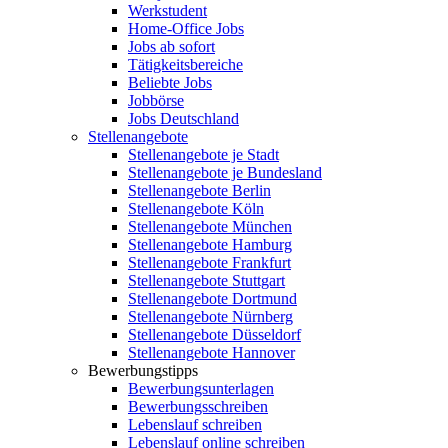
Werkstudent
Home-Office Jobs
Jobs ab sofort
Tätigkeitsbereiche
Beliebte Jobs
Jobbörse
Jobs Deutschland
Stellenangebote
Stellenangebote je Stadt
Stellenangebote je Bundesland
Stellenangebote Berlin
Stellenangebote Köln
Stellenangebote München
Stellenangebote Hamburg
Stellenangebote Frankfurt
Stellenangebote Stuttgart
Stellenangebote Dortmund
Stellenangebote Nürnberg
Stellenangebote Düsseldorf
Stellenangebote Hannover
Bewerbungstipps
Bewerbungsunterlagen
Bewerbungsschreiben
Lebenslauf schreiben
Lebenslauf online schreiben