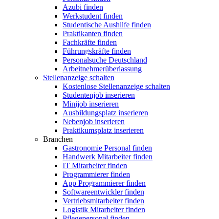
Azubi finden
Werkstudent finden
Studentische Aushilfe finden
Praktikanten finden
Fachkräfte finden
Führungskräfte finden
Personalsuche Deutschland
Arbeitnehmerüberlassung
Stellenanzeige schalten
Kostenlose Stellenanzeige schalten
Studentenjob inserieren
Minijob inserieren
Ausbildungsplatz inserieren
Nebenjob inserieren
Praktikumsplatz inserieren
Branchen
Gastronomie Personal finden
Handwerk Mitarbeiter finden
IT Mitarbeiter finden
Programmierer finden
App Programmierer finden
Softwareentwickler finden
Vertriebsmitarbeiter finden
Logistik Mitarbeiter finden
Pflegepersonal finden