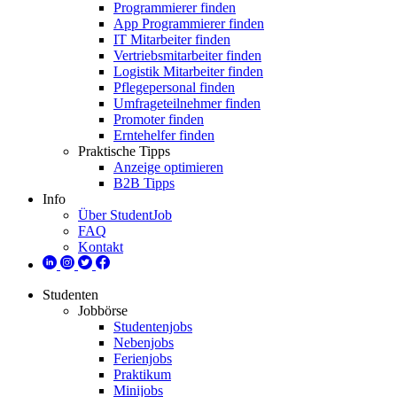
Programmierer finden
App Programmierer finden
IT Mitarbeiter finden
Vertriebsmitarbeiter finden
Logistik Mitarbeiter finden
Pflegepersonal finden
Umfrageteilnehmer finden
Promoter finden
Erntehelfer finden
Praktische Tipps
Anzeige optimieren
B2B Tipps
Info
Über StudentJob
FAQ
Kontakt
Studenten
Jobbörse
Studentenjobs
Nebenjobs
Ferienjobs
Praktikum
Minijobs