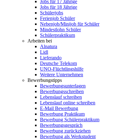
Jobs für 17 Jährige
Jobs für 18 Jährige
Schülerjobs
Ferienjob Schüler
Nebenjob/Minijob für Schüler
Mindestlohn Schüler
Schülerpraktikum
Arbeiten bei
Alnatura
Lidl
Lieferando
Deutsche Telekom
UNO-Flüchtlingshilfe
Weitere Unternehmen
Bewerbungstipps
Bewerbungsunterlagen
Bewerbungsschreiben
Lebenslauf schreiben
Lebenslauf online schreiben
E-Mail Bewerbung
Bewerbung Praktikum
Bewerbung Schülerpraktikum
Bewerbungsgespräch
Bewerbung zurückziehen
Bewerbung als Werkstudent