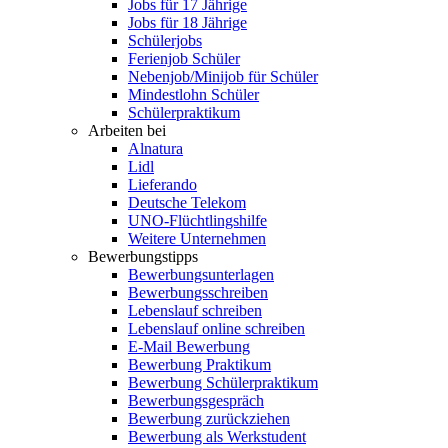
Jobs für 17 Jährige
Jobs für 18 Jährige
Schülerjobs
Ferienjob Schüler
Nebenjob/Minijob für Schüler
Mindestlohn Schüler
Schülerpraktikum
Arbeiten bei
Alnatura
Lidl
Lieferando
Deutsche Telekom
UNO-Flüchtlingshilfe
Weitere Unternehmen
Bewerbungstipps
Bewerbungsunterlagen
Bewerbungsschreiben
Lebenslauf schreiben
Lebenslauf online schreiben
E-Mail Bewerbung
Bewerbung Praktikum
Bewerbung Schülerpraktikum
Bewerbungsgespräch
Bewerbung zurückziehen
Bewerbung als Werkstudent