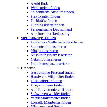
Azubi finden
Werkstudent finden
Studentische Aushilfe finden
Praktikanten finden
Fachkräfte finden
Führungskräfte finden
Personalsuche Deutschland
Arbeitnehmerüberlassung
Stellenanzeige schalten
Kostenlose Stellenanzeige schalten
Studentenjob inserieren
Minijob inserieren
Ausbildungsplatz inserieren
Nebenjob inserieren
Praktikumsplatz inserieren
Branchen
Gastronomie Personal finden
Handwerk Mitarbeiter finden
IT Mitarbeiter finden
Programmierer finden
App Programmierer finden
Softwareentwickler finden
Vertriebsmitarbeiter finden
Logistik Mitarbeiter finden
Pflegepersonal finden