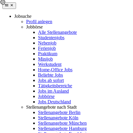
Jobsuche
Profil anlegen
Jobbörse
Alle Stellenangebote
Studentenjobs
Nebenjob
Ferienjob
Praktikum
Minijob
Werkstudent
Home-Office Jobs
Beliebte Jobs
Jobs ab sofort
Tätigkeitsbereiche
Jobs im Ausland
Jobbörse
Jobs Deutschland
Stellenangebote nach Stadt
Stellenangebote Berlin
Stellenangebote Köln
Stellenangebote München
Stellenangebote Hamburg