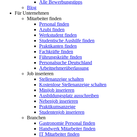
Alle Bewerbungstipps
Blog
Für Unternehmen
Mitarbeiter finden
Personal finden
Azubi finden
Werkstudent finden
Studentische Aushilfe finden
Praktikanten finden
Fachkräfte finden
Führungskräfte finden
Personalsuche Deutschland
Arbeitnehmerüberlassung
Job inserieren
Stellenanzeige schalten
Kostenlose Stellenanzeige schalten
Minijob inserieren
Ausbildungsplatz ausschreiben
Nebenjob inserieren
Praktikumsanzeige
Studentenjob inserieren
Branchen
Gastronomie Personal finden
Handwerk Mitarbeiter finden
IT Mitarbeiter finden