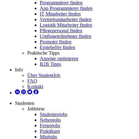
Programmierer finden
App Programmierer finden
IT Mitarbeiter finden
Vertriebsmitarbeiter finden
Logistik Mitarbeiter finden
Pflegepersonal finden
Umfrageteilnehmer finden
Promoter finden
Erntehelfer finden
Praktische Tipps
Anzeige optimieren
B2B Tipps
Info
Über StudentJob
FAQ
Kontakt
Studenten
Jobbörse
Studentenjobs
Nebenjobs
Ferienjobs
Praktikum
Minijobs