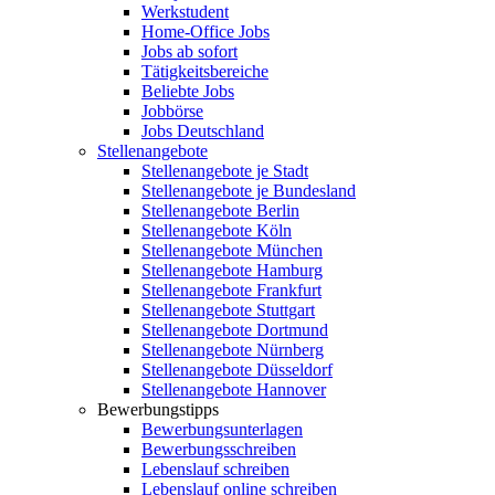
Werkstudent
Home-Office Jobs
Jobs ab sofort
Tätigkeitsbereiche
Beliebte Jobs
Jobbörse
Jobs Deutschland
Stellenangebote
Stellenangebote je Stadt
Stellenangebote je Bundesland
Stellenangebote Berlin
Stellenangebote Köln
Stellenangebote München
Stellenangebote Hamburg
Stellenangebote Frankfurt
Stellenangebote Stuttgart
Stellenangebote Dortmund
Stellenangebote Nürnberg
Stellenangebote Düsseldorf
Stellenangebote Hannover
Bewerbungstipps
Bewerbungsunterlagen
Bewerbungsschreiben
Lebenslauf schreiben
Lebenslauf online schreiben