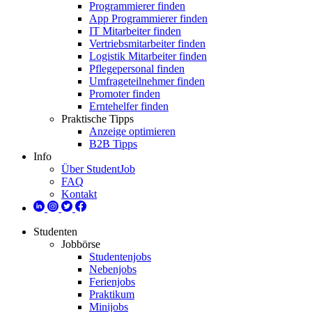
Programmierer finden
App Programmierer finden
IT Mitarbeiter finden
Vertriebsmitarbeiter finden
Logistik Mitarbeiter finden
Pflegepersonal finden
Umfrageteilnehmer finden
Promoter finden
Erntehelfer finden
Praktische Tipps
Anzeige optimieren
B2B Tipps
Info
Über StudentJob
FAQ
Kontakt
Studenten
Jobbörse
Studentenjobs
Nebenjobs
Ferienjobs
Praktikum
Minijobs