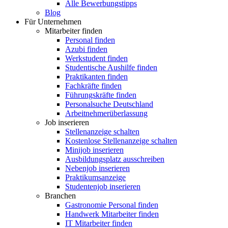
Alle Bewerbungstipps
Blog
Für Unternehmen
Mitarbeiter finden
Personal finden
Azubi finden
Werkstudent finden
Studentische Aushilfe finden
Praktikanten finden
Fachkräfte finden
Führungskräfte finden
Personalsuche Deutschland
Arbeitnehmerüberlassung
Job inserieren
Stellenanzeige schalten
Kostenlose Stellenanzeige schalten
Minijob inserieren
Ausbildungsplatz ausschreiben
Nebenjob inserieren
Praktikumsanzeige
Studentenjob inserieren
Branchen
Gastronomie Personal finden
Handwerk Mitarbeiter finden
IT Mitarbeiter finden