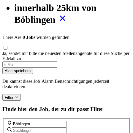
innerhalb 25km von
Böblingen
There Are
0 Jobs
wurden gefunden
Ja, sendet mir bitte die neuesten Stellenangebote für diese Suche per
E-Mail zu.
If
you
Alert speichern
are
a
Du kannst diese Job-Alarm Benachrichtigungen jederzeit
human,
deaktivieren.
ignore
this
Filter
field
Finde hier den Job, der zu dir passt
Filter