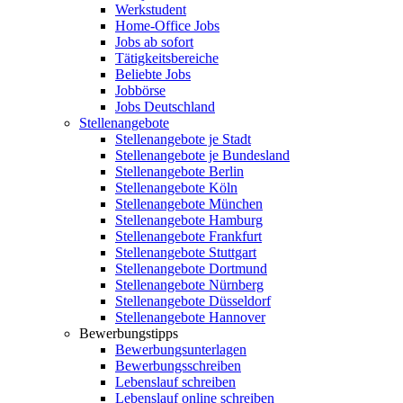
Werkstudent
Home-Office Jobs
Jobs ab sofort
Tätigkeitsbereiche
Beliebte Jobs
Jobbörse
Jobs Deutschland
Stellenangebote
Stellenangebote je Stadt
Stellenangebote je Bundesland
Stellenangebote Berlin
Stellenangebote Köln
Stellenangebote München
Stellenangebote Hamburg
Stellenangebote Frankfurt
Stellenangebote Stuttgart
Stellenangebote Dortmund
Stellenangebote Nürnberg
Stellenangebote Düsseldorf
Stellenangebote Hannover
Bewerbungstipps
Bewerbungsunterlagen
Bewerbungsschreiben
Lebenslauf schreiben
Lebenslauf online schreiben