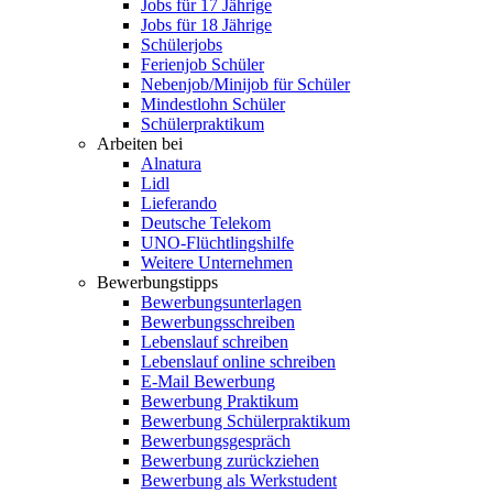
Jobs für 17 Jährige
Jobs für 18 Jährige
Schülerjobs
Ferienjob Schüler
Nebenjob/Minijob für Schüler
Mindestlohn Schüler
Schülerpraktikum
Arbeiten bei
Alnatura
Lidl
Lieferando
Deutsche Telekom
UNO-Flüchtlingshilfe
Weitere Unternehmen
Bewerbungstipps
Bewerbungsunterlagen
Bewerbungsschreiben
Lebenslauf schreiben
Lebenslauf online schreiben
E-Mail Bewerbung
Bewerbung Praktikum
Bewerbung Schülerpraktikum
Bewerbungsgespräch
Bewerbung zurückziehen
Bewerbung als Werkstudent