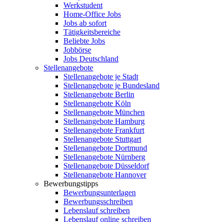
Werkstudent
Home-Office Jobs
Jobs ab sofort
Tätigkeitsbereiche
Beliebte Jobs
Jobbörse
Jobs Deutschland
Stellenangebote
Stellenangebote je Stadt
Stellenangebote je Bundesland
Stellenangebote Berlin
Stellenangebote Köln
Stellenangebote München
Stellenangebote Hamburg
Stellenangebote Frankfurt
Stellenangebote Stuttgart
Stellenangebote Dortmund
Stellenangebote Nürnberg
Stellenangebote Düsseldorf
Stellenangebote Hannover
Bewerbungstipps
Bewerbungsunterlagen
Bewerbungsschreiben
Lebenslauf schreiben
Lebenslauf online schreiben