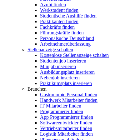
Azubi finden
Werkstudent finden
Studentische Aushilfe finden
Praktikanten finden
Fachkräfte finden
Führungskräfte finden
Personalsuche Deutschland
Arbeitnehmerüberlassung
Stellenanzeige schalten
Kostenlose Stellenanzeige schalten
Studentenjob inserieren
Minijob inserieren
Ausbildungsplatz inserieren
Nebenjob inserieren
Praktikumsplatz inserieren
Branchen
Gastronomie Personal finden
Handwerk Mitarbeiter finden
IT Mitarbeiter finden
Programmierer finden
App Programmierer finden
Softwareentwickler finden
Vertriebsmitarbeiter finden
Logistik Mitarbeiter finden
Pflegepersonal finden