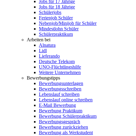
Jobs für 17 Jährige
Jobs für 18 Jährige
Schülerjobs
Ferienjob Schüler
Nebenjob/Minijob für Schüler
Mindestlohn Schüler
Schülerpraktikum
Arbeiten bei
Alnatura
Lidl
Lieferando
Deutsche Telekom
UNO-Flüchtlingshilfe
Weitere Unternehmen
Bewerbungstipps
Bewerbungsunterlagen
Bewerbungsschreiben
Lebenslauf schreiben
Lebenslauf online schreiben
E-Mail Bewerbung
Bewerbung Praktikum
Bewerbung Schülerpraktikum
Bewerbungsgespräch
Bewerbung zurückziehen
Bewerbung als Werkstudent