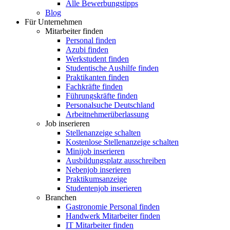
Alle Bewerbungstipps
Blog
Für Unternehmen
Mitarbeiter finden
Personal finden
Azubi finden
Werkstudent finden
Studentische Aushilfe finden
Praktikanten finden
Fachkräfte finden
Führungskräfte finden
Personalsuche Deutschland
Arbeitnehmerüberlassung
Job inserieren
Stellenanzeige schalten
Kostenlose Stellenanzeige schalten
Minijob inserieren
Ausbildungsplatz ausschreiben
Nebenjob inserieren
Praktikumsanzeige
Studentenjob inserieren
Branchen
Gastronomie Personal finden
Handwerk Mitarbeiter finden
IT Mitarbeiter finden