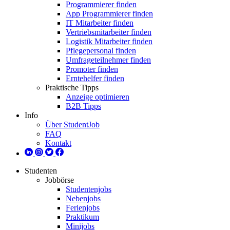
Programmierer finden
App Programmierer finden
IT Mitarbeiter finden
Vertriebsmitarbeiter finden
Logistik Mitarbeiter finden
Pflegepersonal finden
Umfrageteilnehmer finden
Promoter finden
Erntehelfer finden
Praktische Tipps
Anzeige optimieren
B2B Tipps
Info
Über StudentJob
FAQ
Kontakt
Studenten
Jobbörse
Studentenjobs
Nebenjobs
Ferienjobs
Praktikum
Minijobs