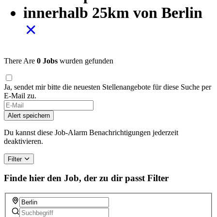
innerhalb 25km von Berlin
There Are
0 Jobs
wurden gefunden
Ja, sendet mir bitte die neuesten Stellenangebote für diese Suche per
E-Mail zu.
If
you
Alert speichern
are
a
Du kannst diese Job-Alarm Benachrichtigungen jederzeit
human,
deaktivieren.
ignore
this
Filter
field
Finde hier den Job, der zu dir passt
Filter