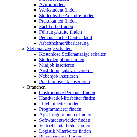
Azubi finden
Werkstudent finden
Studentische Aushilfe finden
Praktikanten finden
Fachkräfte finden
Führungskräfte finden
Personalsuche Deutschland
Arbeitnehmerüberlassung
Stellenanzeige schalten
Kostenlose Stellenanzeige schalten
Studentenjob inserieren
Minijob inserieren
Ausbildungsplatz inserieren
Nebenjob inserieren
Praktikumsplatz inserieren
Branchen
Gastronomie Personal finden
Handwerk Mitarbeiter finden
IT Mitarbeiter finden
Programmierer finden
App Programmierer finden
Softwareentwickler finden
Vertriebsmitarbeiter finden
Logistik Mitarbeiter finden
Pflegepersonal finden