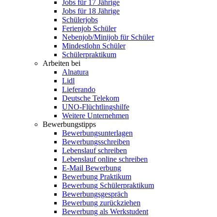
Jobs für 17 Jährige
Jobs für 18 Jährige
Schülerjobs
Ferienjob Schüler
Nebenjob/Minijob für Schüler
Mindestlohn Schüler
Schülerpraktikum
Arbeiten bei
Alnatura
Lidl
Lieferando
Deutsche Telekom
UNO-Flüchtlingshilfe
Weitere Unternehmen
Bewerbungstipps
Bewerbungsunterlagen
Bewerbungsschreiben
Lebenslauf schreiben
Lebenslauf online schreiben
E-Mail Bewerbung
Bewerbung Praktikum
Bewerbung Schülerpraktikum
Bewerbungsgespräch
Bewerbung zurückziehen
Bewerbung als Werkstudent