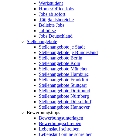
Werkstudent
Home-Office Jobs
Jobs ab sofort
Tätigkeitsbereiche
Beliebte Jobs
Jobbörse
Jobs Deutschland
Stellenangebote
Stellenangebote je Stadt
Stellenangebote je Bundesland
Stellenangebote Berlin
Stellenangebote Köln
Stellenangebote München
Stellenangebote Hamburg
Stellenangebote Frankfurt
Stellenangebote Stuttgart
Stellenangebote Dortmund
Stellenangebote Nürnberg
Stellenangebote Düsseldorf
Stellenangebote Hannover
Bewerbungstipps
Bewerbungsunterlagen
Bewerbungsschreiben
Lebenslauf schreiben
Lebenslauf online schreiben