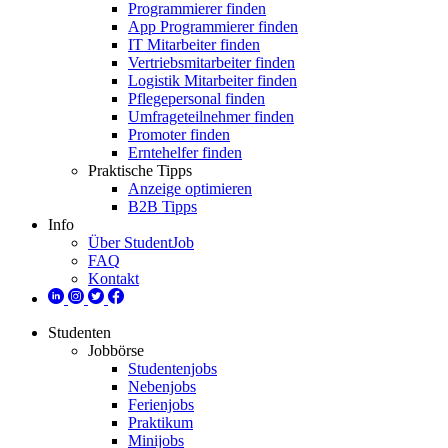
Programmierer finden
App Programmierer finden
IT Mitarbeiter finden
Vertriebsmitarbeiter finden
Logistik Mitarbeiter finden
Pflegepersonal finden
Umfrageteilnehmer finden
Promoter finden
Erntehelfer finden
Praktische Tipps
Anzeige optimieren
B2B Tipps
Info
Über StudentJob
FAQ
Kontakt
Studenten
Jobbörse
Studentenjobs
Nebenjobs
Ferienjobs
Praktikum
Minijobs