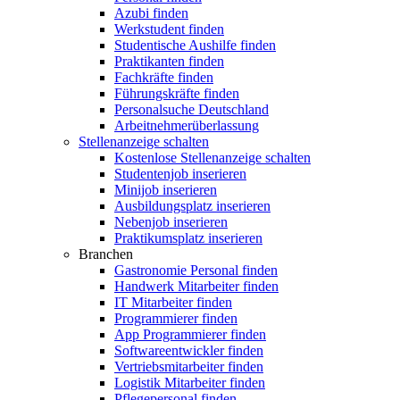
Azubi finden
Werkstudent finden
Studentische Aushilfe finden
Praktikanten finden
Fachkräfte finden
Führungskräfte finden
Personalsuche Deutschland
Arbeitnehmerüberlassung
Stellenanzeige schalten
Kostenlose Stellenanzeige schalten
Studentenjob inserieren
Minijob inserieren
Ausbildungsplatz inserieren
Nebenjob inserieren
Praktikumsplatz inserieren
Branchen
Gastronomie Personal finden
Handwerk Mitarbeiter finden
IT Mitarbeiter finden
Programmierer finden
App Programmierer finden
Softwareentwickler finden
Vertriebsmitarbeiter finden
Logistik Mitarbeiter finden
Pflegepersonal finden