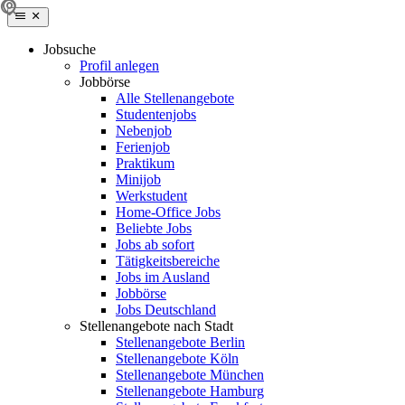
Jobsuche
Profil anlegen
Jobbörse
Alle Stellenangebote
Studentenjobs
Nebenjob
Ferienjob
Praktikum
Minijob
Werkstudent
Home-Office Jobs
Beliebte Jobs
Jobs ab sofort
Tätigkeitsbereiche
Jobs im Ausland
Jobbörse
Jobs Deutschland
Stellenangebote nach Stadt
Stellenangebote Berlin
Stellenangebote Köln
Stellenangebote München
Stellenangebote Hamburg