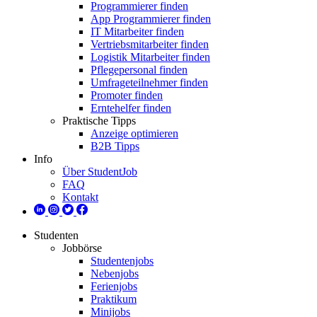
Programmierer finden
App Programmierer finden
IT Mitarbeiter finden
Vertriebsmitarbeiter finden
Logistik Mitarbeiter finden
Pflegepersonal finden
Umfrageteilnehmer finden
Promoter finden
Erntehelfer finden
Praktische Tipps
Anzeige optimieren
B2B Tipps
Info
Über StudentJob
FAQ
Kontakt
Studenten
Jobbörse
Studentenjobs
Nebenjobs
Ferienjobs
Praktikum
Minijobs