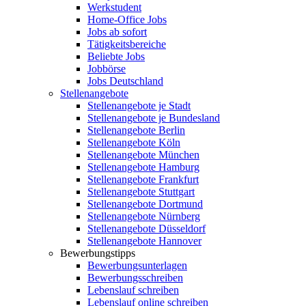
Werkstudent
Home-Office Jobs
Jobs ab sofort
Tätigkeitsbereiche
Beliebte Jobs
Jobbörse
Jobs Deutschland
Stellenangebote
Stellenangebote je Stadt
Stellenangebote je Bundesland
Stellenangebote Berlin
Stellenangebote Köln
Stellenangebote München
Stellenangebote Hamburg
Stellenangebote Frankfurt
Stellenangebote Stuttgart
Stellenangebote Dortmund
Stellenangebote Nürnberg
Stellenangebote Düsseldorf
Stellenangebote Hannover
Bewerbungstipps
Bewerbungsunterlagen
Bewerbungsschreiben
Lebenslauf schreiben
Lebenslauf online schreiben