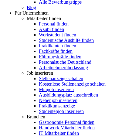
Alle Bewerbungstipps
Blog
Für Unternehmen
Mitarbeiter finden
Personal finden
Azubi finden
Werkstudent finden
Studentische Aushilfe finden
Praktikanten finden
Fachkräfte finden
Führungskräfte finden
Personalsuche Deutschland
Arbeitnehmerüberlassung
Job inserieren
Stellenanzeige schalten
Kostenlose Stellenanzeige schalten
Minijob inserieren
Ausbildungsplatz ausschreiben
Nebenjob inserieren
Praktikumsanzeige
Studentenjob inserieren
Branchen
Gastronomie Personal finden
Handwerk Mitarbeiter finden
IT Mitarbeiter finden