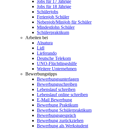
Jobs für 17 Jährige
Jobs für 18 Jährige
Schülerjobs
Ferienjob Schüler
Nebenjob/Minijob für Schüler
Mindestlohn Schüler
Schülerpraktikum
Arbeiten bei
Alnatura
Lidl
Lieferando
Deutsche Telekom
UNO-Flüchtlingshilfe
Weitere Unternehmen
Bewerbungstipps
Bewerbungsunterlagen
Bewerbungsschreiben
Lebenslauf schreiben
Lebenslauf online schreiben
E-Mail Bewerbung
Bewerbung Praktikum
Bewerbung Schülerpraktikum
Bewerbungsgespräch
Bewerbung zurückziehen
Bewerbung als Werkstudent