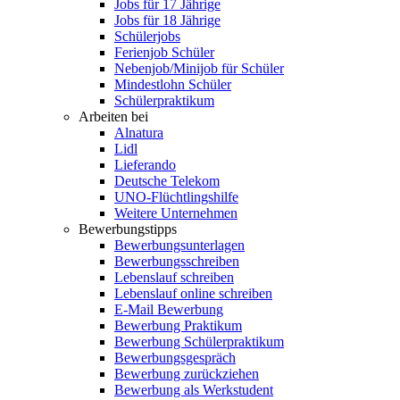
Jobs für 17 Jährige
Jobs für 18 Jährige
Schülerjobs
Ferienjob Schüler
Nebenjob/Minijob für Schüler
Mindestlohn Schüler
Schülerpraktikum
Arbeiten bei
Alnatura
Lidl
Lieferando
Deutsche Telekom
UNO-Flüchtlingshilfe
Weitere Unternehmen
Bewerbungstipps
Bewerbungsunterlagen
Bewerbungsschreiben
Lebenslauf schreiben
Lebenslauf online schreiben
E-Mail Bewerbung
Bewerbung Praktikum
Bewerbung Schülerpraktikum
Bewerbungsgespräch
Bewerbung zurückziehen
Bewerbung als Werkstudent