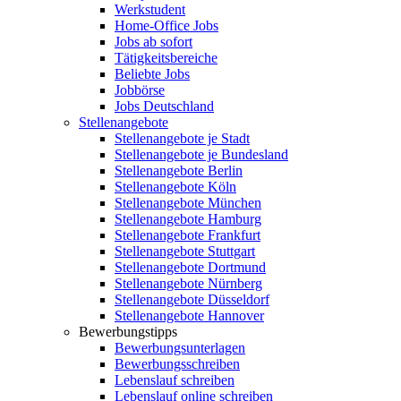
Werkstudent
Home-Office Jobs
Jobs ab sofort
Tätigkeitsbereiche
Beliebte Jobs
Jobbörse
Jobs Deutschland
Stellenangebote
Stellenangebote je Stadt
Stellenangebote je Bundesland
Stellenangebote Berlin
Stellenangebote Köln
Stellenangebote München
Stellenangebote Hamburg
Stellenangebote Frankfurt
Stellenangebote Stuttgart
Stellenangebote Dortmund
Stellenangebote Nürnberg
Stellenangebote Düsseldorf
Stellenangebote Hannover
Bewerbungstipps
Bewerbungsunterlagen
Bewerbungsschreiben
Lebenslauf schreiben
Lebenslauf online schreiben