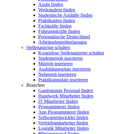
Azubi finden
Werkstudent finden
Studentische Aushilfe finden
Praktikanten finden
Fachkräfte finden
Führungskräfte finden
Personalsuche Deutschland
Arbeitnehmerüberlassung
Stellenanzeige schalten
Kostenlose Stellenanzeige schalten
Studentenjob inserieren
Minijob inserieren
Ausbildungsplatz inserieren
Nebenjob inserieren
Praktikumsplatz inserieren
Branchen
Gastronomie Personal finden
Handwerk Mitarbeiter finden
IT Mitarbeiter finden
Programmierer finden
App Programmierer finden
Softwareentwickler finden
Vertriebsmitarbeiter finden
Logistik Mitarbeiter finden
Pflegepersonal finden