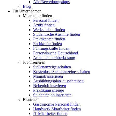
Alle Bewerbungstipps
Blog
Für Unternehmen
Mitarbeiter finden
Personal finden
Azubi finden
Werkstudent finden
Studentische Aushilfe finden
Praktikanten finden
Fachkräfte finden
Führungskräfte finden
Personalsuche Deutschland
Arbeitnehmerüberlassung
Job inserieren
Stellenanzeige schalten
Kostenlose Stellenanzeige schalten
Minijob inserieren
Ausbildungsplatz ausschreiben
Nebenjob inserieren
Praktikumsanzeige
Studentenjob inserieren
Branchen
Gastronomie Personal finden
Handwerk Mitarbeiter finden
IT Mitarbeiter finden