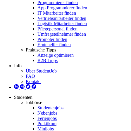
Programmierer finden
App Programmierer finden
IT Mitarbeiter finden
Vertriebsmitarbeiter finden
Logistik Mitarbeiter finden
Pflegepersonal finden
Umfrageteilnehmer finden
Promoter finden
Erntehelfer finden
Praktische Tipps
Anzeige optimieren
B2B Tipps
Info
Über StudentJob
FAQ
Kontakt
Studenten
Jobbörse
Studentenjobs
Nebenjobs
Ferienjobs
Praktikum
Minijobs