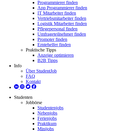
Programmierer finden
App Programmierer finden
IT Mitarbeiter finden
Vertriebsmitarbeiter finden
Logistik Mitarbeiter finden
Pflegepersonal finden
Umfrageteilnehmer finden
Promoter finden
Erntehelfer finden
Praktische Tipps
Anzeige optimieren
B2B Tipps
Info
Über StudentJob
FAQ
Kontakt
Studenten
Jobbörse
Studentenjobs
Nebenjobs
Ferienjobs
Praktikum
Minijobs