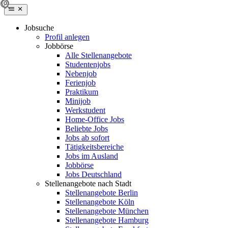
Jobsuche
Profil anlegen
Jobbörse
Alle Stellenangebote
Studentenjobs
Nebenjob
Ferienjob
Praktikum
Minijob
Werkstudent
Home-Office Jobs
Beliebte Jobs
Jobs ab sofort
Tätigkeitsbereiche
Jobs im Ausland
Jobbörse
Jobs Deutschland
Stellenangebote nach Stadt
Stellenangebote Berlin
Stellenangebote Köln
Stellenangebote München
Stellenangebote Hamburg