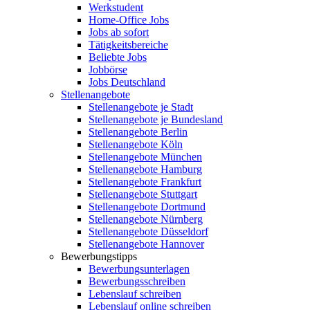
Werkstudent
Home-Office Jobs
Jobs ab sofort
Tätigkeitsbereiche
Beliebte Jobs
Jobbörse
Jobs Deutschland
Stellenangebote
Stellenangebote je Stadt
Stellenangebote je Bundesland
Stellenangebote Berlin
Stellenangebote Köln
Stellenangebote München
Stellenangebote Hamburg
Stellenangebote Frankfurt
Stellenangebote Stuttgart
Stellenangebote Dortmund
Stellenangebote Nürnberg
Stellenangebote Düsseldorf
Stellenangebote Hannover
Bewerbungstipps
Bewerbungsunterlagen
Bewerbungsschreiben
Lebenslauf schreiben
Lebenslauf online schreiben