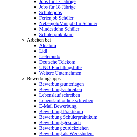
Jobs für 17 Jährige
Jobs für 18 Jährige
Schülerjobs
Ferienjob Schüler
Nebenjob/Minijob für Schüler
Mindestlohn Schüler
Schülerpraktikum
Arbeiten bei
Alnatura
Lidl
Lieferando
Deutsche Telekom
UNO-Flüchtlingshilfe
Weitere Unternehmen
Bewerbungstipps
Bewerbungsunterlagen
Bewerbungsschreiben
Lebenslauf schreiben
Lebenslauf online schreiben
E-Mail Bewerbung
Bewerbung Praktikum
Bewerbung Schülerpraktikum
Bewerbungsgespräch
Bewerbung zurückziehen
Bewerbung als Werkstudent