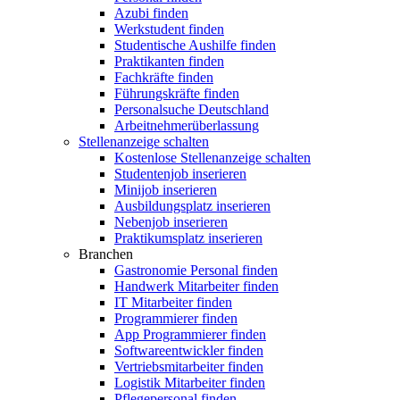
Azubi finden
Werkstudent finden
Studentische Aushilfe finden
Praktikanten finden
Fachkräfte finden
Führungskräfte finden
Personalsuche Deutschland
Arbeitnehmerüberlassung
Stellenanzeige schalten
Kostenlose Stellenanzeige schalten
Studentenjob inserieren
Minijob inserieren
Ausbildungsplatz inserieren
Nebenjob inserieren
Praktikumsplatz inserieren
Branchen
Gastronomie Personal finden
Handwerk Mitarbeiter finden
IT Mitarbeiter finden
Programmierer finden
App Programmierer finden
Softwareentwickler finden
Vertriebsmitarbeiter finden
Logistik Mitarbeiter finden
Pflegepersonal finden