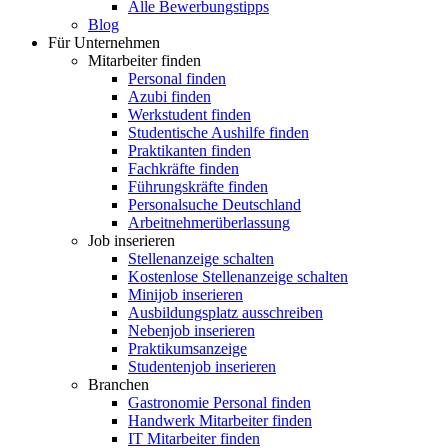
Alle Bewerbungstipps
Blog
Für Unternehmen
Mitarbeiter finden
Personal finden
Azubi finden
Werkstudent finden
Studentische Aushilfe finden
Praktikanten finden
Fachkräfte finden
Führungskräfte finden
Personalsuche Deutschland
Arbeitnehmerüberlassung
Job inserieren
Stellenanzeige schalten
Kostenlose Stellenanzeige schalten
Minijob inserieren
Ausbildungsplatz ausschreiben
Nebenjob inserieren
Praktikumsanzeige
Studentenjob inserieren
Branchen
Gastronomie Personal finden
Handwerk Mitarbeiter finden
IT Mitarbeiter finden