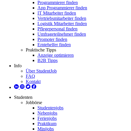
Programmierer finden
App Programmierer finden
IT Mitarbeiter finden
Vertriebsmitarbeiter finden
Logistik Mitarbeiter finden
Pflegepersonal finden
Umfrageteilnehmer finden
Promoter finden
Erntehelfer finden
Praktische Tipps
Anzeige optimieren
B2B Tipps
Info
Über StudentJob
FAQ
Kontakt
Studenten
Jobbörse
Studentenjobs
Nebenjobs
Ferienjobs
Praktikum
Minijobs