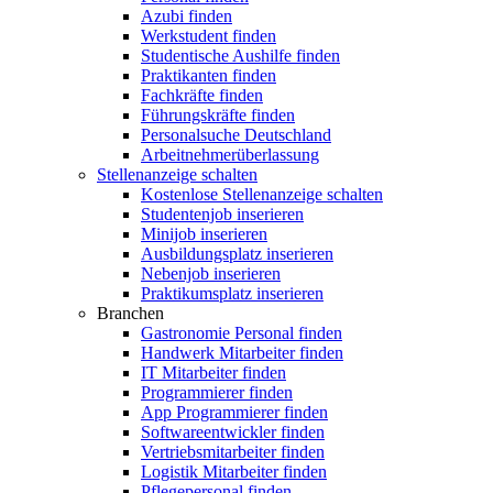
Azubi finden
Werkstudent finden
Studentische Aushilfe finden
Praktikanten finden
Fachkräfte finden
Führungskräfte finden
Personalsuche Deutschland
Arbeitnehmerüberlassung
Stellenanzeige schalten
Kostenlose Stellenanzeige schalten
Studentenjob inserieren
Minijob inserieren
Ausbildungsplatz inserieren
Nebenjob inserieren
Praktikumsplatz inserieren
Branchen
Gastronomie Personal finden
Handwerk Mitarbeiter finden
IT Mitarbeiter finden
Programmierer finden
App Programmierer finden
Softwareentwickler finden
Vertriebsmitarbeiter finden
Logistik Mitarbeiter finden
Pflegepersonal finden