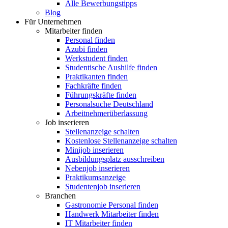
Alle Bewerbungstipps
Blog
Für Unternehmen
Mitarbeiter finden
Personal finden
Azubi finden
Werkstudent finden
Studentische Aushilfe finden
Praktikanten finden
Fachkräfte finden
Führungskräfte finden
Personalsuche Deutschland
Arbeitnehmerüberlassung
Job inserieren
Stellenanzeige schalten
Kostenlose Stellenanzeige schalten
Minijob inserieren
Ausbildungsplatz ausschreiben
Nebenjob inserieren
Praktikumsanzeige
Studentenjob inserieren
Branchen
Gastronomie Personal finden
Handwerk Mitarbeiter finden
IT Mitarbeiter finden