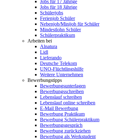
Jobs für 17 Jährige
Jobs für 18 Jährige
Schülerjobs
Ferienjob Schüler
Nebenjob/Minijob für Schüler
Mindestlohn Schüler
Schülerpraktikum
Arbeiten bei
Alnatura
Lidl
Lieferando
Deutsche Telekom
UNO-Flüchtlingshilfe
Weitere Unternehmen
Bewerbungstipps
Bewerbungsunterlagen
Bewerbungsschreiben
Lebenslauf schreiben
Lebenslauf online schreiben
E-Mail Bewerbung
Bewerbung Praktikum
Bewerbung Schülerpraktikum
Bewerbungsgespräch
Bewerbung zurückziehen
Bewerbung als Werkstudent