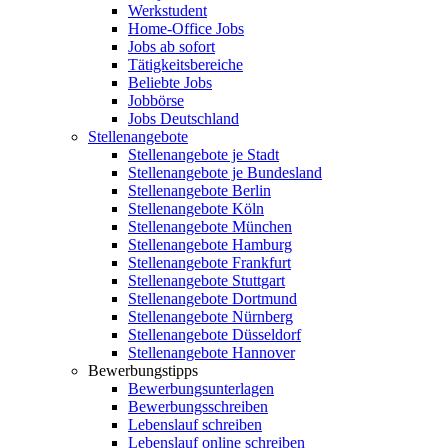
Werkstudent
Home-Office Jobs
Jobs ab sofort
Tätigkeitsbereiche
Beliebte Jobs
Jobbörse
Jobs Deutschland
Stellenangebote
Stellenangebote je Stadt
Stellenangebote je Bundesland
Stellenangebote Berlin
Stellenangebote Köln
Stellenangebote München
Stellenangebote Hamburg
Stellenangebote Frankfurt
Stellenangebote Stuttgart
Stellenangebote Dortmund
Stellenangebote Nürnberg
Stellenangebote Düsseldorf
Stellenangebote Hannover
Bewerbungstipps
Bewerbungsunterlagen
Bewerbungsschreiben
Lebenslauf schreiben
Lebenslauf online schreiben