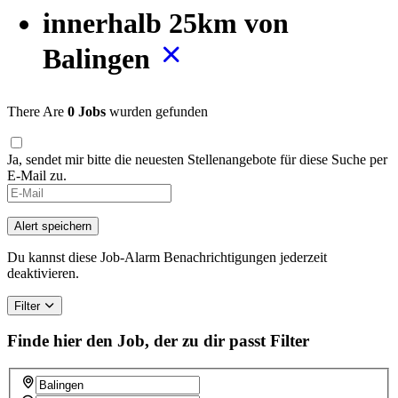
innerhalb 25km von
Balingen
There Are
0 Jobs
wurden gefunden
Ja, sendet mir bitte die neuesten Stellenangebote für diese Suche per
E-Mail zu.
If
you
are
Alert speichern
a
human,
Du kannst diese Job-Alarm Benachrichtigungen jederzeit
ignore
deaktivieren.
this
field
Filter
Finde hier den Job, der zu dir passt
Filter