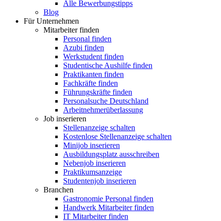
Alle Bewerbungstipps
Blog
Für Unternehmen
Mitarbeiter finden
Personal finden
Azubi finden
Werkstudent finden
Studentische Aushilfe finden
Praktikanten finden
Fachkräfte finden
Führungskräfte finden
Personalsuche Deutschland
Arbeitnehmerüberlassung
Job inserieren
Stellenanzeige schalten
Kostenlose Stellenanzeige schalten
Minijob inserieren
Ausbildungsplatz ausschreiben
Nebenjob inserieren
Praktikumsanzeige
Studentenjob inserieren
Branchen
Gastronomie Personal finden
Handwerk Mitarbeiter finden
IT Mitarbeiter finden