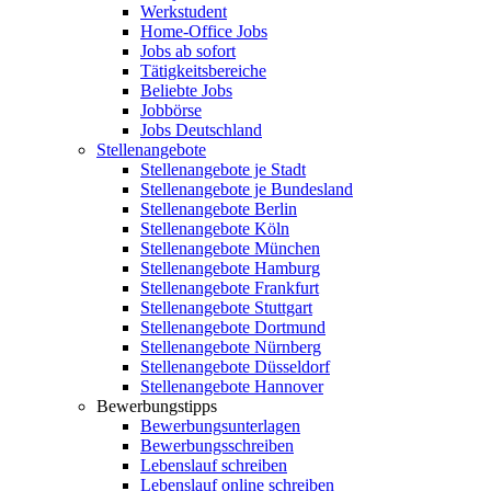
Werkstudent
Home-Office Jobs
Jobs ab sofort
Tätigkeitsbereiche
Beliebte Jobs
Jobbörse
Jobs Deutschland
Stellenangebote
Stellenangebote je Stadt
Stellenangebote je Bundesland
Stellenangebote Berlin
Stellenangebote Köln
Stellenangebote München
Stellenangebote Hamburg
Stellenangebote Frankfurt
Stellenangebote Stuttgart
Stellenangebote Dortmund
Stellenangebote Nürnberg
Stellenangebote Düsseldorf
Stellenangebote Hannover
Bewerbungstipps
Bewerbungsunterlagen
Bewerbungsschreiben
Lebenslauf schreiben
Lebenslauf online schreiben