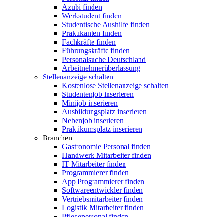
Azubi finden
Werkstudent finden
Studentische Aushilfe finden
Praktikanten finden
Fachkräfte finden
Führungskräfte finden
Personalsuche Deutschland
Arbeitnehmerüberlassung
Stellenanzeige schalten
Kostenlose Stellenanzeige schalten
Studentenjob inserieren
Minijob inserieren
Ausbildungsplatz inserieren
Nebenjob inserieren
Praktikumsplatz inserieren
Branchen
Gastronomie Personal finden
Handwerk Mitarbeiter finden
IT Mitarbeiter finden
Programmierer finden
App Programmierer finden
Softwareentwickler finden
Vertriebsmitarbeiter finden
Logistik Mitarbeiter finden
Pflegepersonal finden