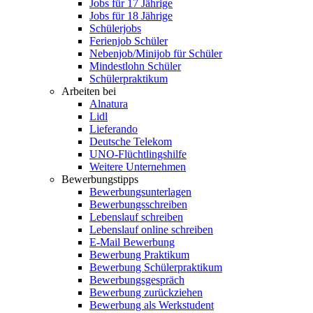
Jobs für 17 Jährige
Jobs für 18 Jährige
Schülerjobs
Ferienjob Schüler
Nebenjob/Minijob für Schüler
Mindestlohn Schüler
Schülerpraktikum
Arbeiten bei
Alnatura
Lidl
Lieferando
Deutsche Telekom
UNO-Flüchtlingshilfe
Weitere Unternehmen
Bewerbungstipps
Bewerbungsunterlagen
Bewerbungsschreiben
Lebenslauf schreiben
Lebenslauf online schreiben
E-Mail Bewerbung
Bewerbung Praktikum
Bewerbung Schülerpraktikum
Bewerbungsgespräch
Bewerbung zurückziehen
Bewerbung als Werkstudent