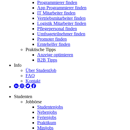
Programmierer finden
App Programmierer finden
IT Mitarbeiter finden
Vertriebsmitarbeiter finden
Logistik Mitarbeiter finden
Pflegepersonal finden
Umfrageteilnehmer finden
Promoter finden
Erntehelfer finden
Praktische Tipps
Anzeige optimieren
B2B Tipps
Info
Über StudentJob
FAQ
Kontakt
Studenten
Jobbörse
Studentenjobs
Nebenjobs
Ferienjobs
Praktikum
Minijobs