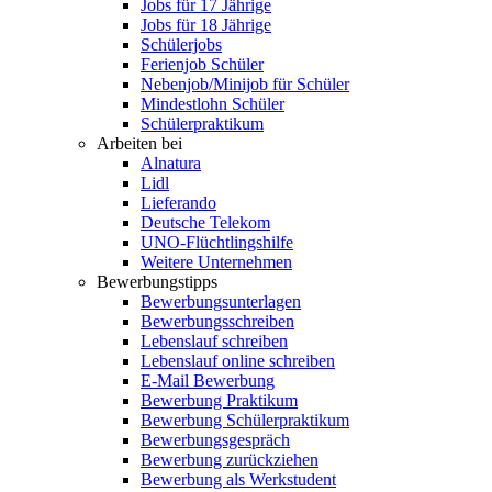
Jobs für 17 Jährige
Jobs für 18 Jährige
Schülerjobs
Ferienjob Schüler
Nebenjob/Minijob für Schüler
Mindestlohn Schüler
Schülerpraktikum
Arbeiten bei
Alnatura
Lidl
Lieferando
Deutsche Telekom
UNO-Flüchtlingshilfe
Weitere Unternehmen
Bewerbungstipps
Bewerbungsunterlagen
Bewerbungsschreiben
Lebenslauf schreiben
Lebenslauf online schreiben
E-Mail Bewerbung
Bewerbung Praktikum
Bewerbung Schülerpraktikum
Bewerbungsgespräch
Bewerbung zurückziehen
Bewerbung als Werkstudent