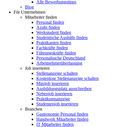
Alle Bewerbungstipps
Blog
Für Unternehmen
Mitarbeiter finden
Personal finden
Azubi finden
Werkstudent finden
Studentische Aushilfe finden
Praktikanten finden
Fachkräfte finden
Führungskräfte finden
Personalsuche Deutschland
Arbeitnehmerüberlassung
Job inserieren
Stellenanzeige schalten
Kostenlose Stellenanzeige schalten
Minijob inserieren
Ausbildungsplatz ausschreiben
Nebenjob inserieren
Praktikumsanzeige
Studentenjob inserieren
Branchen
Gastronomie Personal finden
Handwerk Mitarbeiter finden
IT Mitarbeiter finden