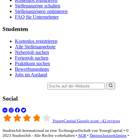
Kostenlos registrieren
Stellenanzeige schalten
Stellenanzeigen optimieren
FAQ für Unternehmer
Studenten
Kostenlos registrieren
Alle Stellenangebote
Nebenjob suchen
Ferienjob suchen
Praktikum suchen
Bewerbungstipps
Jobs im Ausland
Suche auf der Website
Social
YoungCapital Google score - 42 reviews
StudentJob International ist eine Tochtergesellschaft von YoungCapital • ©
2023 StudentJob - Alle Rechte vorbehalten •
AGB
•
Datenschutzerklärung
•