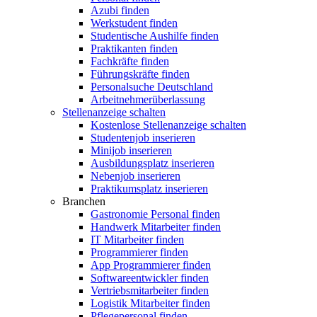
Azubi finden
Werkstudent finden
Studentische Aushilfe finden
Praktikanten finden
Fachkräfte finden
Führungskräfte finden
Personalsuche Deutschland
Arbeitnehmerüberlassung
Stellenanzeige schalten
Kostenlose Stellenanzeige schalten
Studentenjob inserieren
Minijob inserieren
Ausbildungsplatz inserieren
Nebenjob inserieren
Praktikumsplatz inserieren
Branchen
Gastronomie Personal finden
Handwerk Mitarbeiter finden
IT Mitarbeiter finden
Programmierer finden
App Programmierer finden
Softwareentwickler finden
Vertriebsmitarbeiter finden
Logistik Mitarbeiter finden
Pflegepersonal finden