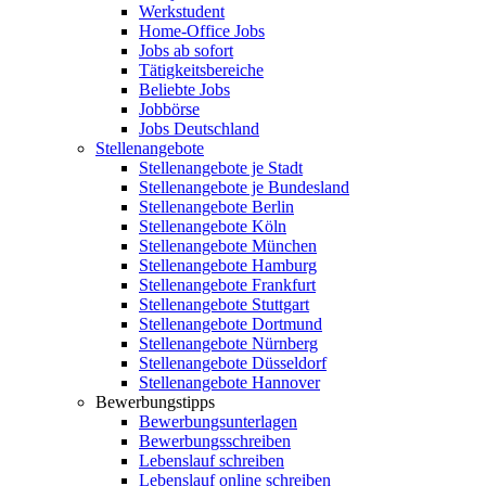
Werkstudent
Home-Office Jobs
Jobs ab sofort
Tätigkeitsbereiche
Beliebte Jobs
Jobbörse
Jobs Deutschland
Stellenangebote
Stellenangebote je Stadt
Stellenangebote je Bundesland
Stellenangebote Berlin
Stellenangebote Köln
Stellenangebote München
Stellenangebote Hamburg
Stellenangebote Frankfurt
Stellenangebote Stuttgart
Stellenangebote Dortmund
Stellenangebote Nürnberg
Stellenangebote Düsseldorf
Stellenangebote Hannover
Bewerbungstipps
Bewerbungsunterlagen
Bewerbungsschreiben
Lebenslauf schreiben
Lebenslauf online schreiben