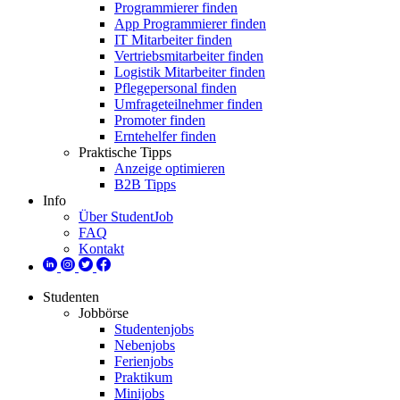
Programmierer finden
App Programmierer finden
IT Mitarbeiter finden
Vertriebsmitarbeiter finden
Logistik Mitarbeiter finden
Pflegepersonal finden
Umfrageteilnehmer finden
Promoter finden
Erntehelfer finden
Praktische Tipps
Anzeige optimieren
B2B Tipps
Info
Über StudentJob
FAQ
Kontakt
Studenten
Jobbörse
Studentenjobs
Nebenjobs
Ferienjobs
Praktikum
Minijobs