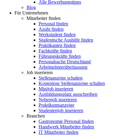
Alle Bewerbungstipps
Blog
Für Unternehmen
Mitarbeiter finden
Personal finden
Azubi finden
Werkstudent finden
Studentische Aushilfe finden
Praktikanten finden
Fachkräfte finden
Führungskräfte finden
Personalsuche Deutschland
Arbeitnehmerüberlassung
Job inserieren
Stellenanzeige schalten
Kostenlose Stellenanzeige schalten
Minijob inserieren
Ausbildungsplatz ausschreiben
Nebenjob inserieren
Praktikumsanzeige
Studentenjob inserieren
Branchen
Gastronomie Personal finden
Handwerk Mitarbeiter finden
IT Mitarbeiter finden