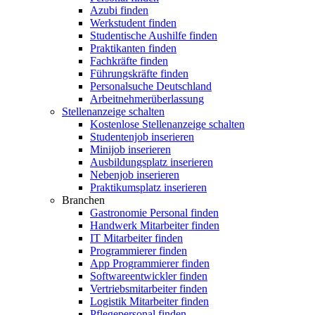
Azubi finden
Werkstudent finden
Studentische Aushilfe finden
Praktikanten finden
Fachkräfte finden
Führungskräfte finden
Personalsuche Deutschland
Arbeitnehmerüberlassung
Stellenanzeige schalten
Kostenlose Stellenanzeige schalten
Studentenjob inserieren
Minijob inserieren
Ausbildungsplatz inserieren
Nebenjob inserieren
Praktikumsplatz inserieren
Branchen
Gastronomie Personal finden
Handwerk Mitarbeiter finden
IT Mitarbeiter finden
Programmierer finden
App Programmierer finden
Softwareentwickler finden
Vertriebsmitarbeiter finden
Logistik Mitarbeiter finden
Pflegepersonal finden