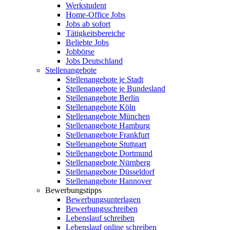
Werkstudent
Home-Office Jobs
Jobs ab sofort
Tätigkeitsbereiche
Beliebte Jobs
Jobbörse
Jobs Deutschland
Stellenangebote
Stellenangebote je Stadt
Stellenangebote je Bundesland
Stellenangebote Berlin
Stellenangebote Köln
Stellenangebote München
Stellenangebote Hamburg
Stellenangebote Frankfurt
Stellenangebote Stuttgart
Stellenangebote Dortmund
Stellenangebote Nürnberg
Stellenangebote Düsseldorf
Stellenangebote Hannover
Bewerbungstipps
Bewerbungsunterlagen
Bewerbungsschreiben
Lebenslauf schreiben
Lebenslauf online schreiben