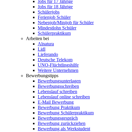
Jobs für 17 Jährige
Jobs für 18 Jährige
Schülerjobs
Ferienjob Schüler
Nebenjob/Minijob für Schüler
Mindestlohn Schüler
Schülerpraktikum
Arbeiten bei
Alnatura
Lidl
Lieferando
Deutsche Telekom
UNO-Flüchtlingshilfe
Weitere Unternehmen
Bewerbungstipps
Bewerbungsunterlagen
Bewerbungsschreiben
Lebenslauf schreiben
Lebenslauf online schreiben
E-Mail Bewerbung
Bewerbung Praktikum
Bewerbung Schülerpraktikum
Bewerbungsgespräch
Bewerbung zurückziehen
Bewerbung als Werkstudent