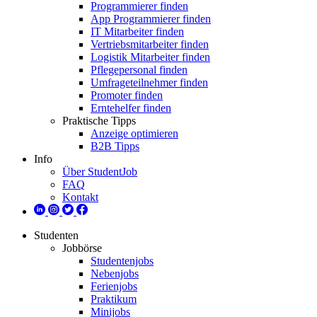
Programmierer finden
App Programmierer finden
IT Mitarbeiter finden
Vertriebsmitarbeiter finden
Logistik Mitarbeiter finden
Pflegepersonal finden
Umfrageteilnehmer finden
Promoter finden
Erntehelfer finden
Praktische Tipps
Anzeige optimieren
B2B Tipps
Info
Über StudentJob
FAQ
Kontakt
Studenten
Jobbörse
Studentenjobs
Nebenjobs
Ferienjobs
Praktikum
Minijobs