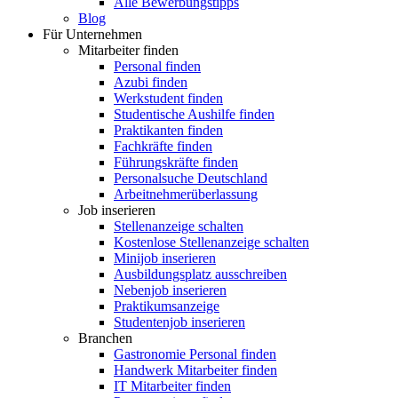
Alle Bewerbungstipps
Blog
Für Unternehmen
Mitarbeiter finden
Personal finden
Azubi finden
Werkstudent finden
Studentische Aushilfe finden
Praktikanten finden
Fachkräfte finden
Führungskräfte finden
Personalsuche Deutschland
Arbeitnehmerüberlassung
Job inserieren
Stellenanzeige schalten
Kostenlose Stellenanzeige schalten
Minijob inserieren
Ausbildungsplatz ausschreiben
Nebenjob inserieren
Praktikumsanzeige
Studentenjob inserieren
Branchen
Gastronomie Personal finden
Handwerk Mitarbeiter finden
IT Mitarbeiter finden