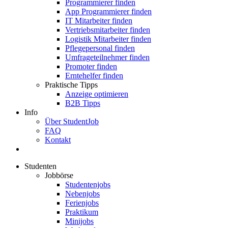
Programmierer finden
App Programmierer finden
IT Mitarbeiter finden
Vertriebsmitarbeiter finden
Logistik Mitarbeiter finden
Pflegepersonal finden
Umfrageteilnehmer finden
Promoter finden
Erntehelfer finden
Praktische Tipps
Anzeige optimieren
B2B Tipps
Info
Über StudentJob
FAQ
Kontakt
Studenten
Jobbörse
Studentenjobs
Nebenjobs
Ferienjobs
Praktikum
Minijobs