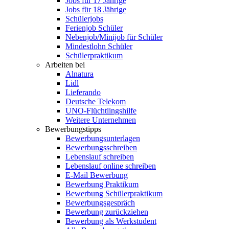
Jobs für 17 Jährige
Jobs für 18 Jährige
Schülerjobs
Ferienjob Schüler
Nebenjob/Minijob für Schüler
Mindestlohn Schüler
Schülerpraktikum
Arbeiten bei
Alnatura
Lidl
Lieferando
Deutsche Telekom
UNO-Flüchtlingshilfe
Weitere Unternehmen
Bewerbungstipps
Bewerbungsunterlagen
Bewerbungsschreiben
Lebenslauf schreiben
Lebenslauf online schreiben
E-Mail Bewerbung
Bewerbung Praktikum
Bewerbung Schülerpraktikum
Bewerbungsgespräch
Bewerbung zurückziehen
Bewerbung als Werkstudent