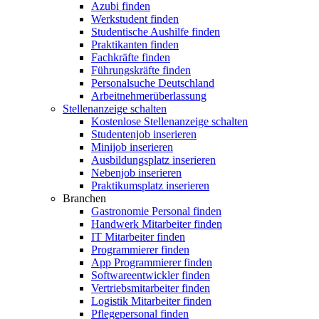
Azubi finden
Werkstudent finden
Studentische Aushilfe finden
Praktikanten finden
Fachkräfte finden
Führungskräfte finden
Personalsuche Deutschland
Arbeitnehmerüberlassung
Stellenanzeige schalten
Kostenlose Stellenanzeige schalten
Studentenjob inserieren
Minijob inserieren
Ausbildungsplatz inserieren
Nebenjob inserieren
Praktikumsplatz inserieren
Branchen
Gastronomie Personal finden
Handwerk Mitarbeiter finden
IT Mitarbeiter finden
Programmierer finden
App Programmierer finden
Softwareentwickler finden
Vertriebsmitarbeiter finden
Logistik Mitarbeiter finden
Pflegepersonal finden