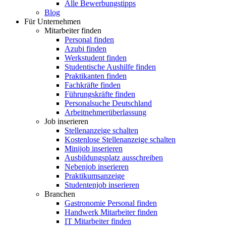
Alle Bewerbungstipps
Blog
Für Unternehmen
Mitarbeiter finden
Personal finden
Azubi finden
Werkstudent finden
Studentische Aushilfe finden
Praktikanten finden
Fachkräfte finden
Führungskräfte finden
Personalsuche Deutschland
Arbeitnehmerüberlassung
Job inserieren
Stellenanzeige schalten
Kostenlose Stellenanzeige schalten
Minijob inserieren
Ausbildungsplatz ausschreiben
Nebenjob inserieren
Praktikumsanzeige
Studentenjob inserieren
Branchen
Gastronomie Personal finden
Handwerk Mitarbeiter finden
IT Mitarbeiter finden