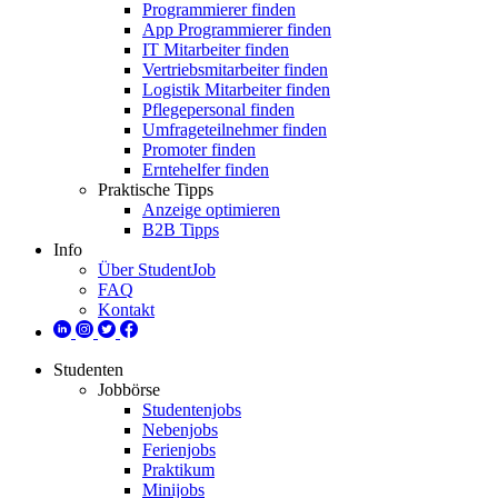
Programmierer finden
App Programmierer finden
IT Mitarbeiter finden
Vertriebsmitarbeiter finden
Logistik Mitarbeiter finden
Pflegepersonal finden
Umfrageteilnehmer finden
Promoter finden
Erntehelfer finden
Praktische Tipps
Anzeige optimieren
B2B Tipps
Info
Über StudentJob
FAQ
Kontakt
Studenten
Jobbörse
Studentenjobs
Nebenjobs
Ferienjobs
Praktikum
Minijobs