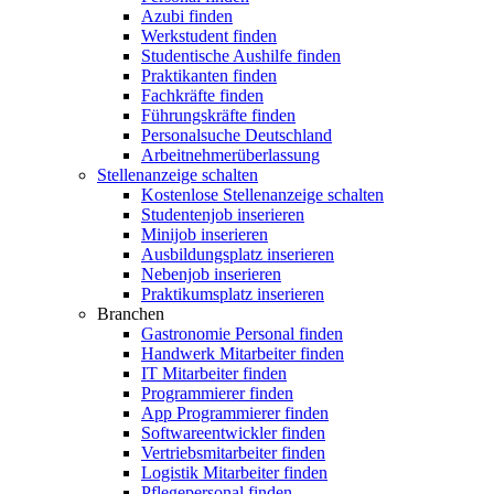
Azubi finden
Werkstudent finden
Studentische Aushilfe finden
Praktikanten finden
Fachkräfte finden
Führungskräfte finden
Personalsuche Deutschland
Arbeitnehmerüberlassung
Stellenanzeige schalten
Kostenlose Stellenanzeige schalten
Studentenjob inserieren
Minijob inserieren
Ausbildungsplatz inserieren
Nebenjob inserieren
Praktikumsplatz inserieren
Branchen
Gastronomie Personal finden
Handwerk Mitarbeiter finden
IT Mitarbeiter finden
Programmierer finden
App Programmierer finden
Softwareentwickler finden
Vertriebsmitarbeiter finden
Logistik Mitarbeiter finden
Pflegepersonal finden