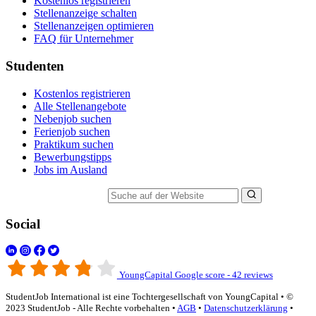
Kostenlos registrieren
Stellenanzeige schalten
Stellenanzeigen optimieren
FAQ für Unternehmer
Studenten
Kostenlos registrieren
Alle Stellenangebote
Nebenjob suchen
Ferienjob suchen
Praktikum suchen
Bewerbungstipps
Jobs im Ausland
Suche auf der Website
Social
YoungCapital Google score - 42 reviews
StudentJob International ist eine Tochtergesellschaft von YoungCapital • ©
2023 StudentJob - Alle Rechte vorbehalten •
AGB
•
Datenschutzerklärung
•