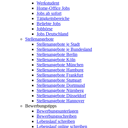
Werkstudent
Home-Office Jobs
Jobs ab sofort
Tätigkeitsbereiche
Beliebte Jobs
Jobbörse
Jobs Deutschland
Stellenangebote
Stellenangebote je Stadt
Stellenangebote je Bundesland
Stellenangebote Berlin
Stellenangebote Köln
Stellenangebote München
Stellenangebote Hamburg
Stellenangebote Frankfurt
Stellenangebote Stuttgart
Stellenangebote Dortmund
Stellenangebote Nürnberg
Stellenangebote Düsseldorf
Stellenangebote Hannover
Bewerbungstipps
Bewerbungsunterlagen
Bewerbungsschreiben
Lebenslauf schreiben
Lebenslauf online schreiben