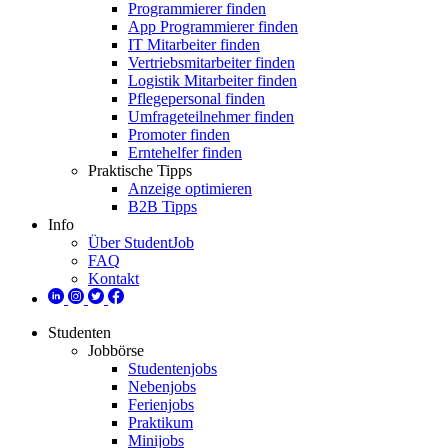
Programmierer finden
App Programmierer finden
IT Mitarbeiter finden
Vertriebsmitarbeiter finden
Logistik Mitarbeiter finden
Pflegepersonal finden
Umfrageteilnehmer finden
Promoter finden
Erntehelfer finden
Praktische Tipps
Anzeige optimieren
B2B Tipps
Info
Über StudentJob
FAQ
Kontakt
Studenten
Jobbörse
Studentenjobs
Nebenjobs
Ferienjobs
Praktikum
Minijobs