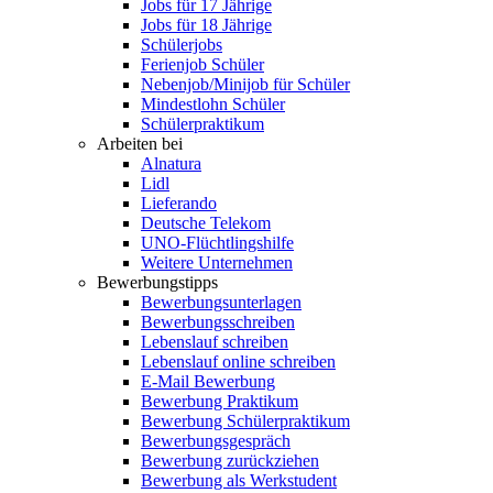
Jobs für 17 Jährige
Jobs für 18 Jährige
Schülerjobs
Ferienjob Schüler
Nebenjob/Minijob für Schüler
Mindestlohn Schüler
Schülerpraktikum
Arbeiten bei
Alnatura
Lidl
Lieferando
Deutsche Telekom
UNO-Flüchtlingshilfe
Weitere Unternehmen
Bewerbungstipps
Bewerbungsunterlagen
Bewerbungsschreiben
Lebenslauf schreiben
Lebenslauf online schreiben
E-Mail Bewerbung
Bewerbung Praktikum
Bewerbung Schülerpraktikum
Bewerbungsgespräch
Bewerbung zurückziehen
Bewerbung als Werkstudent