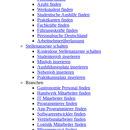
Azubi finden
Werkstudent finden
Studentische Aushilfe finden
Praktikanten finden
Fachkräfte finden
Führungskräfte finden
Personalsuche Deutschland
Arbeitnehmerüberlassung
Stellenanzeige schalten
Kostenlose Stellenanzeige schalten
Studentenjob inserieren
Minijob inserieren
Ausbildungsplatz inserieren
Nebenjob inserieren
Praktikumsplatz inserieren
Branchen
Gastronomie Personal finden
Handwerk Mitarbeiter finden
IT Mitarbeiter finden
Programmierer finden
App Programmierer finden
Softwareentwickler finden
Vertriebsmitarbeiter finden
Logistik Mitarbeiter finden
Pflegepersonal finden