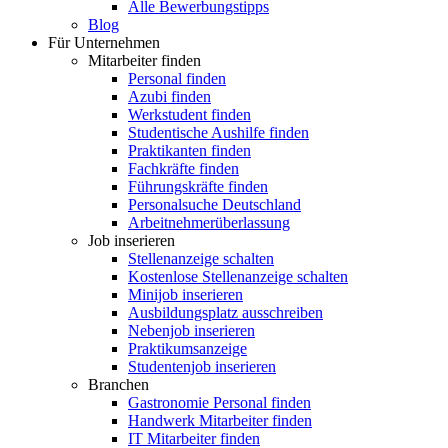
Alle Bewerbungstipps
Blog
Für Unternehmen
Mitarbeiter finden
Personal finden
Azubi finden
Werkstudent finden
Studentische Aushilfe finden
Praktikanten finden
Fachkräfte finden
Führungskräfte finden
Personalsuche Deutschland
Arbeitnehmerüberlassung
Job inserieren
Stellenanzeige schalten
Kostenlose Stellenanzeige schalten
Minijob inserieren
Ausbildungsplatz ausschreiben
Nebenjob inserieren
Praktikumsanzeige
Studentenjob inserieren
Branchen
Gastronomie Personal finden
Handwerk Mitarbeiter finden
IT Mitarbeiter finden