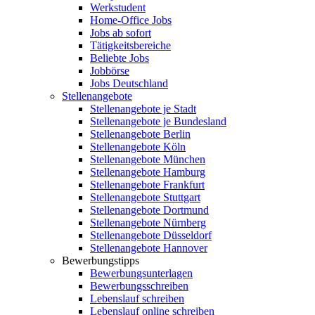
Werkstudent
Home-Office Jobs
Jobs ab sofort
Tätigkeitsbereiche
Beliebte Jobs
Jobbörse
Jobs Deutschland
Stellenangebote
Stellenangebote je Stadt
Stellenangebote je Bundesland
Stellenangebote Berlin
Stellenangebote Köln
Stellenangebote München
Stellenangebote Hamburg
Stellenangebote Frankfurt
Stellenangebote Stuttgart
Stellenangebote Dortmund
Stellenangebote Nürnberg
Stellenangebote Düsseldorf
Stellenangebote Hannover
Bewerbungstipps
Bewerbungsunterlagen
Bewerbungsschreiben
Lebenslauf schreiben
Lebenslauf online schreiben