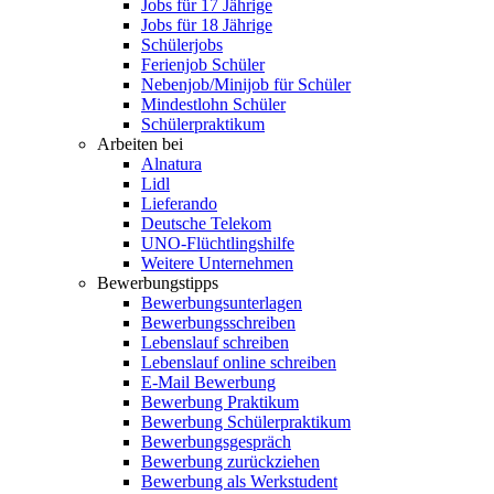
Jobs für 17 Jährige
Jobs für 18 Jährige
Schülerjobs
Ferienjob Schüler
Nebenjob/Minijob für Schüler
Mindestlohn Schüler
Schülerpraktikum
Arbeiten bei
Alnatura
Lidl
Lieferando
Deutsche Telekom
UNO-Flüchtlingshilfe
Weitere Unternehmen
Bewerbungstipps
Bewerbungsunterlagen
Bewerbungsschreiben
Lebenslauf schreiben
Lebenslauf online schreiben
E-Mail Bewerbung
Bewerbung Praktikum
Bewerbung Schülerpraktikum
Bewerbungsgespräch
Bewerbung zurückziehen
Bewerbung als Werkstudent