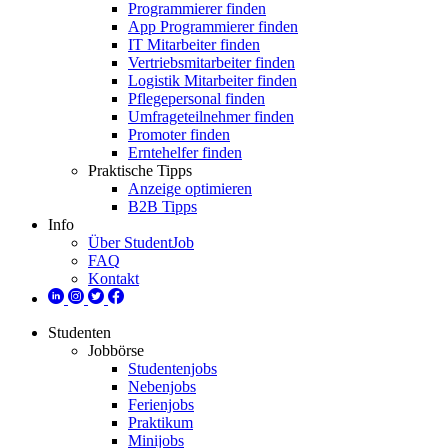
Programmierer finden
App Programmierer finden
IT Mitarbeiter finden
Vertriebsmitarbeiter finden
Logistik Mitarbeiter finden
Pflegepersonal finden
Umfrageteilnehmer finden
Promoter finden
Erntehelfer finden
Praktische Tipps
Anzeige optimieren
B2B Tipps
Info
Über StudentJob
FAQ
Kontakt
Studenten
Jobbörse
Studentenjobs
Nebenjobs
Ferienjobs
Praktikum
Minijobs