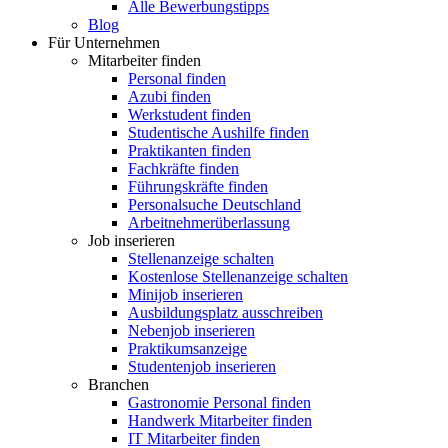
Alle Bewerbungstipps
Blog
Für Unternehmen
Mitarbeiter finden
Personal finden
Azubi finden
Werkstudent finden
Studentische Aushilfe finden
Praktikanten finden
Fachkräfte finden
Führungskräfte finden
Personalsuche Deutschland
Arbeitnehmerüberlassung
Job inserieren
Stellenanzeige schalten
Kostenlose Stellenanzeige schalten
Minijob inserieren
Ausbildungsplatz ausschreiben
Nebenjob inserieren
Praktikumsanzeige
Studentenjob inserieren
Branchen
Gastronomie Personal finden
Handwerk Mitarbeiter finden
IT Mitarbeiter finden