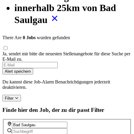
innerhalb 25km von Bad
Saulgau
There Are
0 Jobs
wurden gefunden
Ja, sendet mir bitte die neuesten Stellenangebote für diese Suche per
E-Mail zu.
If
you
Alert speichern
are
a
Du kannst diese Job-Alarm Benachrichtigungen jederzeit
human,
deaktivieren.
ignore
this
Filter
field
Finde hier den Job, der zu dir passt
Filter