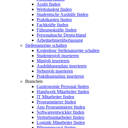
Azubi finden
Werkstudent finden
Studentische Aushilfe finden
Praktikanten finden
Fachkräfte finden
Führungskräfte finden
Personalsuche Deutschland
Arbeitnehmerüberlassung
Stellenanzeige schalten
Kostenlose Stellenanzeige schalten
Studentenjob inserieren
Minijob inserieren
Ausbildungsplatz inserieren
Nebenjob inserieren
Praktikumsplatz inserieren
Branchen
Gastronomie Personal finden
Handwerk Mitarbeiter finden
IT Mitarbeiter finden
Programmierer finden
App Programmierer finden
Softwareentwickler finden
Vertriebsmitarbeiter finden
Logistik Mitarbeiter finden
Pflegepersonal finden