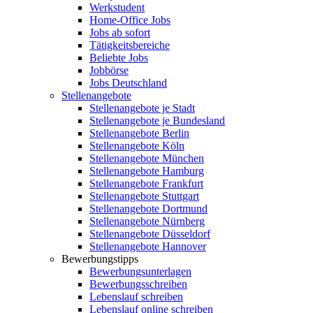
Werkstudent
Home-Office Jobs
Jobs ab sofort
Tätigkeitsbereiche
Beliebte Jobs
Jobbörse
Jobs Deutschland
Stellenangebote
Stellenangebote je Stadt
Stellenangebote je Bundesland
Stellenangebote Berlin
Stellenangebote Köln
Stellenangebote München
Stellenangebote Hamburg
Stellenangebote Frankfurt
Stellenangebote Stuttgart
Stellenangebote Dortmund
Stellenangebote Nürnberg
Stellenangebote Düsseldorf
Stellenangebote Hannover
Bewerbungstipps
Bewerbungsunterlagen
Bewerbungsschreiben
Lebenslauf schreiben
Lebenslauf online schreiben