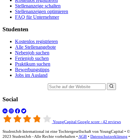
Kostenlos registrieren
Stellenanzeige schalten
Stellenanzeigen optimieren
FAQ für Unternehmer
Studenten
Kostenlos registrieren
Alle Stellenangebote
Nebenjob suchen
Ferienjob suchen
Praktikum suchen
Bewerbungstipps
Jobs im Ausland
Suche auf der Website
Social
YoungCapital Google score - 42 reviews
StudentJob International ist eine Tochtergesellschaft von YoungCapital • ©
2023 StudentJob - Alle Rechte vorbehalten •
AGB
•
Datenschutzerklärung
•