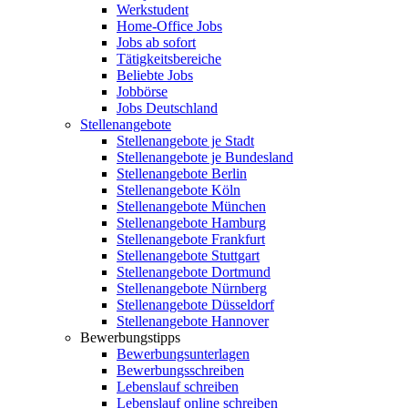
Werkstudent
Home-Office Jobs
Jobs ab sofort
Tätigkeitsbereiche
Beliebte Jobs
Jobbörse
Jobs Deutschland
Stellenangebote
Stellenangebote je Stadt
Stellenangebote je Bundesland
Stellenangebote Berlin
Stellenangebote Köln
Stellenangebote München
Stellenangebote Hamburg
Stellenangebote Frankfurt
Stellenangebote Stuttgart
Stellenangebote Dortmund
Stellenangebote Nürnberg
Stellenangebote Düsseldorf
Stellenangebote Hannover
Bewerbungstipps
Bewerbungsunterlagen
Bewerbungsschreiben
Lebenslauf schreiben
Lebenslauf online schreiben