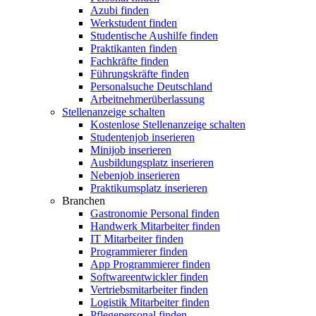
Azubi finden
Werkstudent finden
Studentische Aushilfe finden
Praktikanten finden
Fachkräfte finden
Führungskräfte finden
Personalsuche Deutschland
Arbeitnehmerüberlassung
Stellenanzeige schalten
Kostenlose Stellenanzeige schalten
Studentenjob inserieren
Minijob inserieren
Ausbildungsplatz inserieren
Nebenjob inserieren
Praktikumsplatz inserieren
Branchen
Gastronomie Personal finden
Handwerk Mitarbeiter finden
IT Mitarbeiter finden
Programmierer finden
App Programmierer finden
Softwareentwickler finden
Vertriebsmitarbeiter finden
Logistik Mitarbeiter finden
Pflegepersonal finden