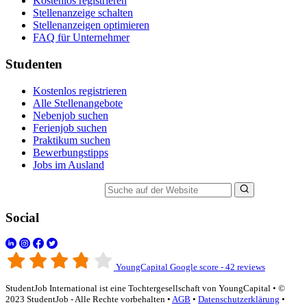
Kostenlos registrieren
Stellenanzeige schalten
Stellenanzeigen optimieren
FAQ für Unternehmer
Studenten
Kostenlos registrieren
Alle Stellenangebote
Nebenjob suchen
Ferienjob suchen
Praktikum suchen
Bewerbungstipps
Jobs im Ausland
Suche auf der Website
Social
YoungCapital Google score - 42 reviews
StudentJob International ist eine Tochtergesellschaft von YoungCapital • ©
2023 StudentJob - Alle Rechte vorbehalten •
AGB
•
Datenschutzerklärung
•