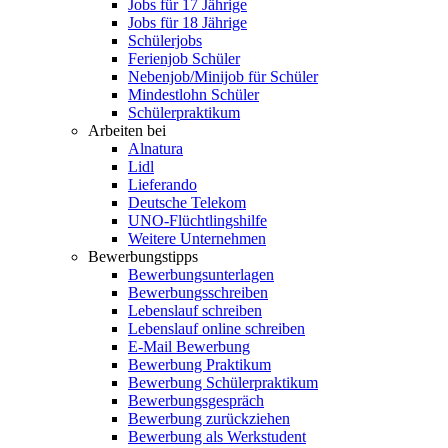
Jobs für 17 Jährige
Jobs für 18 Jährige
Schülerjobs
Ferienjob Schüler
Nebenjob/Minijob für Schüler
Mindestlohn Schüler
Schülerpraktikum
Arbeiten bei
Alnatura
Lidl
Lieferando
Deutsche Telekom
UNO-Flüchtlingshilfe
Weitere Unternehmen
Bewerbungstipps
Bewerbungsunterlagen
Bewerbungsschreiben
Lebenslauf schreiben
Lebenslauf online schreiben
E-Mail Bewerbung
Bewerbung Praktikum
Bewerbung Schülerpraktikum
Bewerbungsgespräch
Bewerbung zurückziehen
Bewerbung als Werkstudent