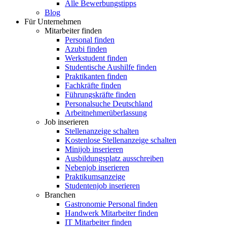
Alle Bewerbungstipps
Blog
Für Unternehmen
Mitarbeiter finden
Personal finden
Azubi finden
Werkstudent finden
Studentische Aushilfe finden
Praktikanten finden
Fachkräfte finden
Führungskräfte finden
Personalsuche Deutschland
Arbeitnehmerüberlassung
Job inserieren
Stellenanzeige schalten
Kostenlose Stellenanzeige schalten
Minijob inserieren
Ausbildungsplatz ausschreiben
Nebenjob inserieren
Praktikumsanzeige
Studentenjob inserieren
Branchen
Gastronomie Personal finden
Handwerk Mitarbeiter finden
IT Mitarbeiter finden