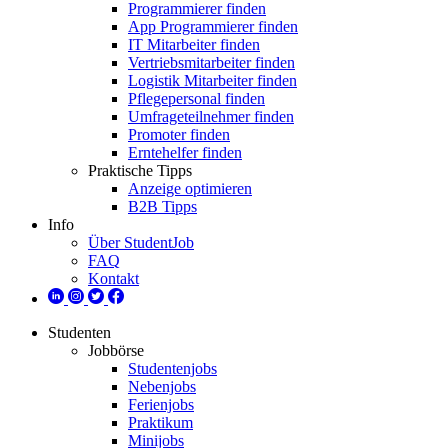
Programmierer finden
App Programmierer finden
IT Mitarbeiter finden
Vertriebsmitarbeiter finden
Logistik Mitarbeiter finden
Pflegepersonal finden
Umfrageteilnehmer finden
Promoter finden
Erntehelfer finden
Praktische Tipps
Anzeige optimieren
B2B Tipps
Info
Über StudentJob
FAQ
Kontakt
Studenten
Jobbörse
Studentenjobs
Nebenjobs
Ferienjobs
Praktikum
Minijobs