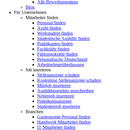
Alle Bewerbungstipps
Blog
Für Unternehmen
Mitarbeiter finden
Personal finden
Azubi finden
Werkstudent finden
Studentische Aushilfe finden
Praktikanten finden
Fachkräfte finden
Führungskräfte finden
Personalsuche Deutschland
Arbeitnehmerüberlassung
Job inserieren
Stellenanzeige schalten
Kostenlose Stellenanzeige schalten
Minijob inserieren
Ausbildungsplatz ausschreiben
Nebenjob inserieren
Praktikumsanzeige
Studentenjob inserieren
Branchen
Gastronomie Personal finden
Handwerk Mitarbeiter finden
IT Mitarbeiter finden