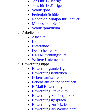
Jobs für 17 Jährige
Jobs für 18 Jährige
Schülerjobs
Ferienjob Schüler
Nebenjob/Minijob für Schüler
Mindestlohn Schüler
Schülerpraktikum
Arbeiten bei
Alnatura
Lidl
Lieferando
Deutsche Telekom
UNO-Flüchtlingshilfe
Weitere Unternehmen
Bewerbungstipps
Bewerbungsunterlagen
Bewerbungsschreiben
Lebenslauf schreiben
Lebenslauf online schreiben
E-Mail Bewerbung
Bewerbung Praktikum
Bewerbung Schülerpraktikum
Bewerbungsgespräch
Bewerbung zurückziehen
Bewerbung als Werkstudent