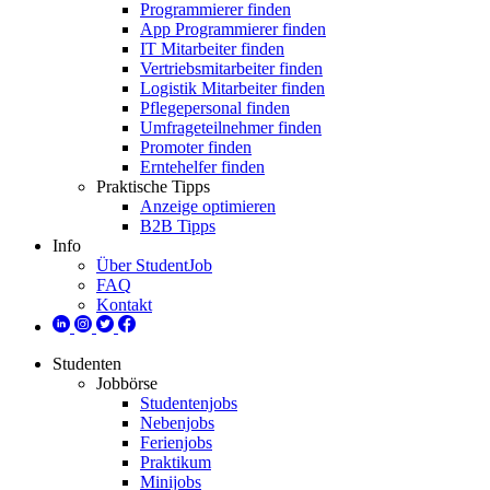
Programmierer finden
App Programmierer finden
IT Mitarbeiter finden
Vertriebsmitarbeiter finden
Logistik Mitarbeiter finden
Pflegepersonal finden
Umfrageteilnehmer finden
Promoter finden
Erntehelfer finden
Praktische Tipps
Anzeige optimieren
B2B Tipps
Info
Über StudentJob
FAQ
Kontakt
Studenten
Jobbörse
Studentenjobs
Nebenjobs
Ferienjobs
Praktikum
Minijobs