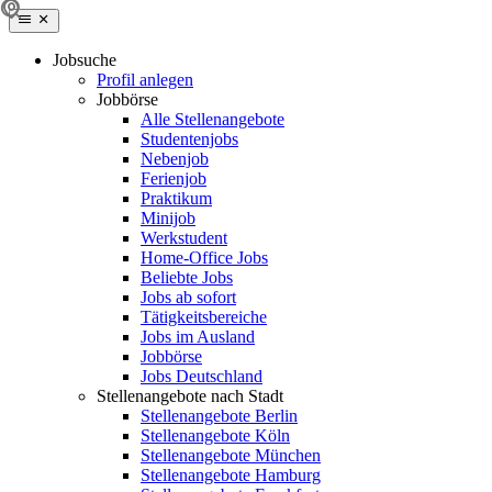
Jobsuche
Profil anlegen
Jobbörse
Alle Stellenangebote
Studentenjobs
Nebenjob
Ferienjob
Praktikum
Minijob
Werkstudent
Home-Office Jobs
Beliebte Jobs
Jobs ab sofort
Tätigkeitsbereiche
Jobs im Ausland
Jobbörse
Jobs Deutschland
Stellenangebote nach Stadt
Stellenangebote Berlin
Stellenangebote Köln
Stellenangebote München
Stellenangebote Hamburg