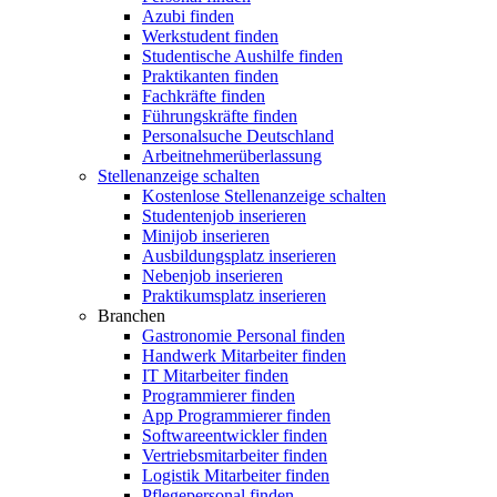
Azubi finden
Werkstudent finden
Studentische Aushilfe finden
Praktikanten finden
Fachkräfte finden
Führungskräfte finden
Personalsuche Deutschland
Arbeitnehmerüberlassung
Stellenanzeige schalten
Kostenlose Stellenanzeige schalten
Studentenjob inserieren
Minijob inserieren
Ausbildungsplatz inserieren
Nebenjob inserieren
Praktikumsplatz inserieren
Branchen
Gastronomie Personal finden
Handwerk Mitarbeiter finden
IT Mitarbeiter finden
Programmierer finden
App Programmierer finden
Softwareentwickler finden
Vertriebsmitarbeiter finden
Logistik Mitarbeiter finden
Pflegepersonal finden