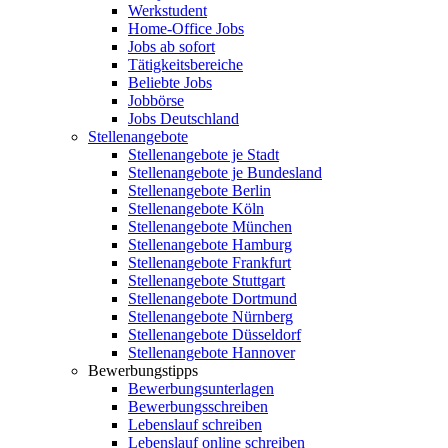
Werkstudent
Home-Office Jobs
Jobs ab sofort
Tätigkeitsbereiche
Beliebte Jobs
Jobbörse
Jobs Deutschland
Stellenangebote
Stellenangebote je Stadt
Stellenangebote je Bundesland
Stellenangebote Berlin
Stellenangebote Köln
Stellenangebote München
Stellenangebote Hamburg
Stellenangebote Frankfurt
Stellenangebote Stuttgart
Stellenangebote Dortmund
Stellenangebote Nürnberg
Stellenangebote Düsseldorf
Stellenangebote Hannover
Bewerbungstipps
Bewerbungsunterlagen
Bewerbungsschreiben
Lebenslauf schreiben
Lebenslauf online schreiben