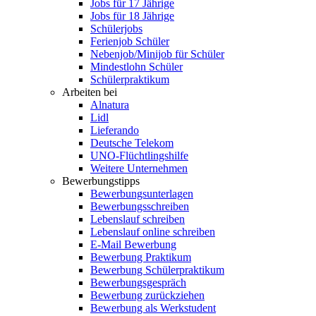
Jobs für 17 Jährige
Jobs für 18 Jährige
Schülerjobs
Ferienjob Schüler
Nebenjob/Minijob für Schüler
Mindestlohn Schüler
Schülerpraktikum
Arbeiten bei
Alnatura
Lidl
Lieferando
Deutsche Telekom
UNO-Flüchtlingshilfe
Weitere Unternehmen
Bewerbungstipps
Bewerbungsunterlagen
Bewerbungsschreiben
Lebenslauf schreiben
Lebenslauf online schreiben
E-Mail Bewerbung
Bewerbung Praktikum
Bewerbung Schülerpraktikum
Bewerbungsgespräch
Bewerbung zurückziehen
Bewerbung als Werkstudent