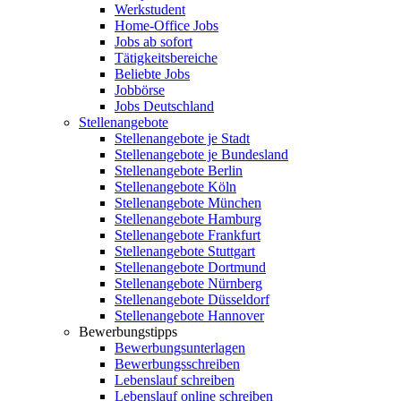
Werkstudent
Home-Office Jobs
Jobs ab sofort
Tätigkeitsbereiche
Beliebte Jobs
Jobbörse
Jobs Deutschland
Stellenangebote
Stellenangebote je Stadt
Stellenangebote je Bundesland
Stellenangebote Berlin
Stellenangebote Köln
Stellenangebote München
Stellenangebote Hamburg
Stellenangebote Frankfurt
Stellenangebote Stuttgart
Stellenangebote Dortmund
Stellenangebote Nürnberg
Stellenangebote Düsseldorf
Stellenangebote Hannover
Bewerbungstipps
Bewerbungsunterlagen
Bewerbungsschreiben
Lebenslauf schreiben
Lebenslauf online schreiben