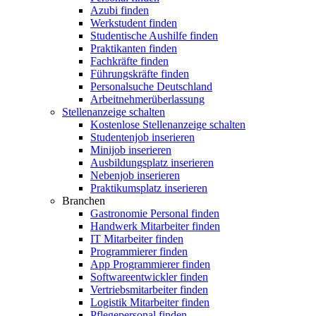
Azubi finden
Werkstudent finden
Studentische Aushilfe finden
Praktikanten finden
Fachkräfte finden
Führungskräfte finden
Personalsuche Deutschland
Arbeitnehmerüberlassung
Stellenanzeige schalten
Kostenlose Stellenanzeige schalten
Studentenjob inserieren
Minijob inserieren
Ausbildungsplatz inserieren
Nebenjob inserieren
Praktikumsplatz inserieren
Branchen
Gastronomie Personal finden
Handwerk Mitarbeiter finden
IT Mitarbeiter finden
Programmierer finden
App Programmierer finden
Softwareentwickler finden
Vertriebsmitarbeiter finden
Logistik Mitarbeiter finden
Pflegepersonal finden