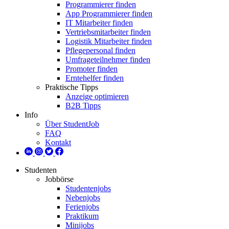
Programmierer finden
App Programmierer finden
IT Mitarbeiter finden
Vertriebsmitarbeiter finden
Logistik Mitarbeiter finden
Pflegepersonal finden
Umfrageteilnehmer finden
Promoter finden
Erntehelfer finden
Praktische Tipps
Anzeige optimieren
B2B Tipps
Info
Über StudentJob
FAQ
Kontakt
Studenten
Jobbörse
Studentenjobs
Nebenjobs
Ferienjobs
Praktikum
Minijobs