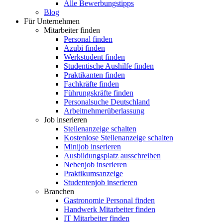
Alle Bewerbungstipps
Blog
Für Unternehmen
Mitarbeiter finden
Personal finden
Azubi finden
Werkstudent finden
Studentische Aushilfe finden
Praktikanten finden
Fachkräfte finden
Führungskräfte finden
Personalsuche Deutschland
Arbeitnehmerüberlassung
Job inserieren
Stellenanzeige schalten
Kostenlose Stellenanzeige schalten
Minijob inserieren
Ausbildungsplatz ausschreiben
Nebenjob inserieren
Praktikumsanzeige
Studentenjob inserieren
Branchen
Gastronomie Personal finden
Handwerk Mitarbeiter finden
IT Mitarbeiter finden