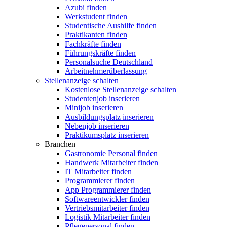
Azubi finden
Werkstudent finden
Studentische Aushilfe finden
Praktikanten finden
Fachkräfte finden
Führungskräfte finden
Personalsuche Deutschland
Arbeitnehmerüberlassung
Stellenanzeige schalten
Kostenlose Stellenanzeige schalten
Studentenjob inserieren
Minijob inserieren
Ausbildungsplatz inserieren
Nebenjob inserieren
Praktikumsplatz inserieren
Branchen
Gastronomie Personal finden
Handwerk Mitarbeiter finden
IT Mitarbeiter finden
Programmierer finden
App Programmierer finden
Softwareentwickler finden
Vertriebsmitarbeiter finden
Logistik Mitarbeiter finden
Pflegepersonal finden