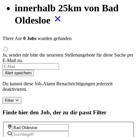
innerhalb 25km von Bad
Oldesloe
There Are
0 Jobs
wurden gefunden
Ja, sendet mir bitte die neuesten Stellenangebote für diese Suche per
E-Mail zu.
If
you
Alert speichern
are
a
Du kannst diese Job-Alarm Benachrichtigungen jederzeit
human,
deaktivieren.
ignore
this
Filter
field
Finde hier den Job, der zu dir passt
Filter