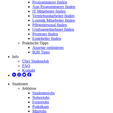
Programmierer finden
App Programmierer finden
IT Mitarbeiter finden
Vertriebsmitarbeiter finden
Logistik Mitarbeiter finden
Pflegepersonal finden
Umfrageteilnehmer finden
Promoter finden
Erntehelfer finden
Praktische Tipps
Anzeige optimieren
B2B Tipps
Info
Über StudentJob
FAQ
Kontakt
Studenten
Jobbörse
Studentenjobs
Nebenjobs
Ferienjobs
Praktikum
Minijobs