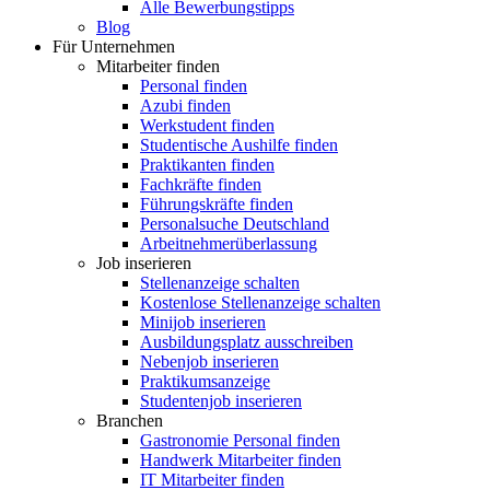
Alle Bewerbungstipps
Blog
Für Unternehmen
Mitarbeiter finden
Personal finden
Azubi finden
Werkstudent finden
Studentische Aushilfe finden
Praktikanten finden
Fachkräfte finden
Führungskräfte finden
Personalsuche Deutschland
Arbeitnehmerüberlassung
Job inserieren
Stellenanzeige schalten
Kostenlose Stellenanzeige schalten
Minijob inserieren
Ausbildungsplatz ausschreiben
Nebenjob inserieren
Praktikumsanzeige
Studentenjob inserieren
Branchen
Gastronomie Personal finden
Handwerk Mitarbeiter finden
IT Mitarbeiter finden