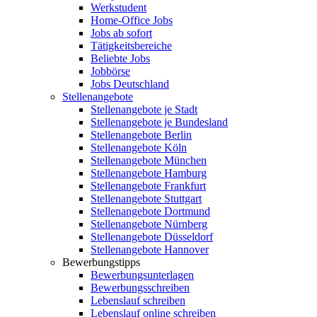
Werkstudent
Home-Office Jobs
Jobs ab sofort
Tätigkeitsbereiche
Beliebte Jobs
Jobbörse
Jobs Deutschland
Stellenangebote
Stellenangebote je Stadt
Stellenangebote je Bundesland
Stellenangebote Berlin
Stellenangebote Köln
Stellenangebote München
Stellenangebote Hamburg
Stellenangebote Frankfurt
Stellenangebote Stuttgart
Stellenangebote Dortmund
Stellenangebote Nürnberg
Stellenangebote Düsseldorf
Stellenangebote Hannover
Bewerbungstipps
Bewerbungsunterlagen
Bewerbungsschreiben
Lebenslauf schreiben
Lebenslauf online schreiben