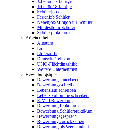
Jobs für 17 Jährige
Jobs für 18 Jährige
Schülerjobs
Ferienjob Schüler
Nebenjob/Minijob für Schüler
Mindestlohn Schüler
Schülerpraktikum
Arbeiten bei
Alnatura
Lidl
Lieferando
Deutsche Telekom
UNO-Flüchtlingshilfe
Weitere Unternehmen
Bewerbungstipps
Bewerbungsunterlagen
Bewerbungsschreiben
Lebenslauf schreiben
Lebenslauf online schreiben
E-Mail Bewerbung
Bewerbung Praktikum
Bewerbung Schülerpraktikum
Bewerbungsgespräch
Bewerbung zurückziehen
Bewerbung als Werkstudent