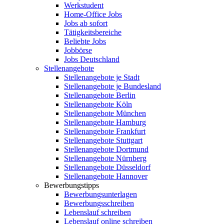
Werkstudent
Home-Office Jobs
Jobs ab sofort
Tätigkeitsbereiche
Beliebte Jobs
Jobbörse
Jobs Deutschland
Stellenangebote
Stellenangebote je Stadt
Stellenangebote je Bundesland
Stellenangebote Berlin
Stellenangebote Köln
Stellenangebote München
Stellenangebote Hamburg
Stellenangebote Frankfurt
Stellenangebote Stuttgart
Stellenangebote Dortmund
Stellenangebote Nürnberg
Stellenangebote Düsseldorf
Stellenangebote Hannover
Bewerbungstipps
Bewerbungsunterlagen
Bewerbungsschreiben
Lebenslauf schreiben
Lebenslauf online schreiben