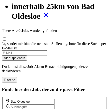
innerhalb 25km von Bad
Oldesloe
There Are
0 Jobs
wurden gefunden
Ja, sendet mir bitte die neuesten Stellenangebote für diese Suche per
E-Mail zu.
If
you
Alert speichern
are
a
Du kannst diese Job-Alarm Benachrichtigungen jederzeit
human,
deaktivieren.
ignore
this
Filter
field
Finde hier den Job, der zu dir passt
Filter