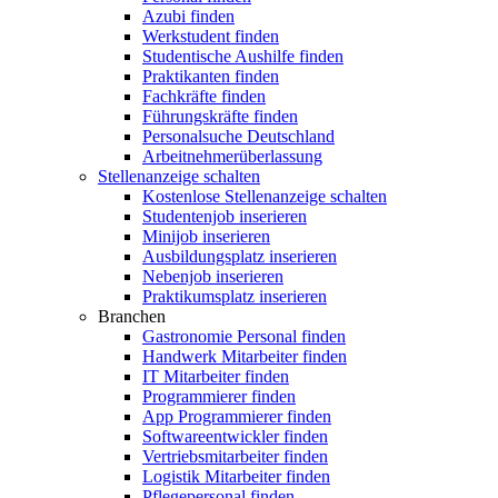
Azubi finden
Werkstudent finden
Studentische Aushilfe finden
Praktikanten finden
Fachkräfte finden
Führungskräfte finden
Personalsuche Deutschland
Arbeitnehmerüberlassung
Stellenanzeige schalten
Kostenlose Stellenanzeige schalten
Studentenjob inserieren
Minijob inserieren
Ausbildungsplatz inserieren
Nebenjob inserieren
Praktikumsplatz inserieren
Branchen
Gastronomie Personal finden
Handwerk Mitarbeiter finden
IT Mitarbeiter finden
Programmierer finden
App Programmierer finden
Softwareentwickler finden
Vertriebsmitarbeiter finden
Logistik Mitarbeiter finden
Pflegepersonal finden