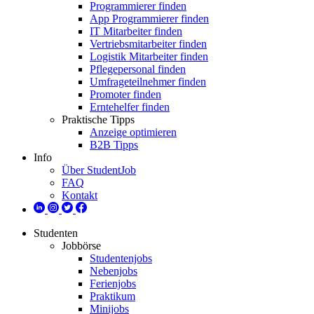
Programmierer finden
App Programmierer finden
IT Mitarbeiter finden
Vertriebsmitarbeiter finden
Logistik Mitarbeiter finden
Pflegepersonal finden
Umfrageteilnehmer finden
Promoter finden
Erntehelfer finden
Praktische Tipps
Anzeige optimieren
B2B Tipps
Info
Über StudentJob
FAQ
Kontakt
Studenten
Jobbörse
Studentenjobs
Nebenjobs
Ferienjobs
Praktikum
Minijobs