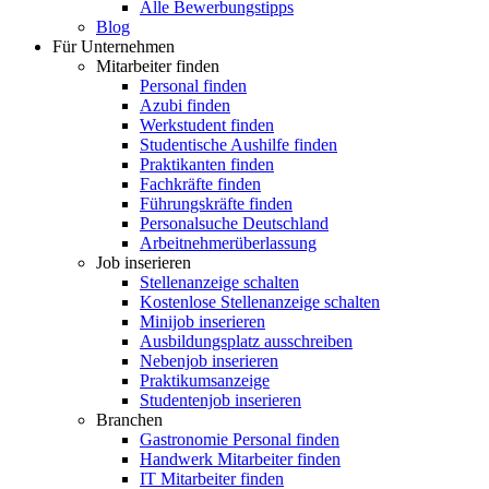
Alle Bewerbungstipps
Blog
Für Unternehmen
Mitarbeiter finden
Personal finden
Azubi finden
Werkstudent finden
Studentische Aushilfe finden
Praktikanten finden
Fachkräfte finden
Führungskräfte finden
Personalsuche Deutschland
Arbeitnehmerüberlassung
Job inserieren
Stellenanzeige schalten
Kostenlose Stellenanzeige schalten
Minijob inserieren
Ausbildungsplatz ausschreiben
Nebenjob inserieren
Praktikumsanzeige
Studentenjob inserieren
Branchen
Gastronomie Personal finden
Handwerk Mitarbeiter finden
IT Mitarbeiter finden