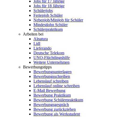
Jobs für 17 Jährige
Jobs für 18 Jährige
Schülerjobs
Ferienjob Schüler
Nebenjob/Minijob für Schüler
Mindestlohn Schüler
Schülerpraktikum
Arbeiten bei
Alnatura
Lidl
Lieferando
Deutsche Telekom
UNO-Flüchtlingshilfe
Weitere Unternehmen
Bewerbungstipps
Bewerbungsunterlagen
Bewerbungsschreiben
Lebenslauf schreiben
Lebenslauf online schreiben
E-Mail Bewerbung
Bewerbung Praktikum
Bewerbung Schülerpraktikum
Bewerbungsgespräch
Bewerbung zurückziehen
Bewerbung als Werkstudent