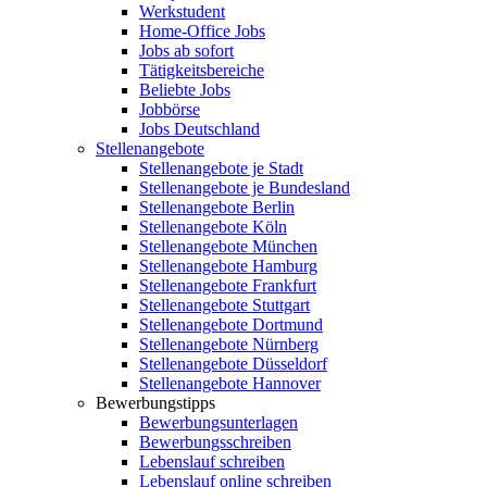
Werkstudent
Home-Office Jobs
Jobs ab sofort
Tätigkeitsbereiche
Beliebte Jobs
Jobbörse
Jobs Deutschland
Stellenangebote
Stellenangebote je Stadt
Stellenangebote je Bundesland
Stellenangebote Berlin
Stellenangebote Köln
Stellenangebote München
Stellenangebote Hamburg
Stellenangebote Frankfurt
Stellenangebote Stuttgart
Stellenangebote Dortmund
Stellenangebote Nürnberg
Stellenangebote Düsseldorf
Stellenangebote Hannover
Bewerbungstipps
Bewerbungsunterlagen
Bewerbungsschreiben
Lebenslauf schreiben
Lebenslauf online schreiben