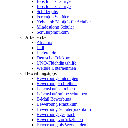
Jobs für 17 Jährige
Jobs für 18 Jährige
Schülerjobs
Ferienjob Schüler
Nebenjob/Minijob für Schüler
Mindestlohn Schüler
Schülerpraktikum
Arbeiten bei
Alnatura
Lidl
Lieferando
Deutsche Telekom
UNO-Flüchtlingshilfe
Weitere Unternehmen
Bewerbungstipps
Bewerbungsunterlagen
Bewerbungsschreiben
Lebenslauf schreiben
Lebenslauf online schreiben
E-Mail Bewerbung
Bewerbung Praktikum
Bewerbung Schülerpraktikum
Bewerbungsgespräch
Bewerbung zurückziehen
Bewerbung als Werkstudent