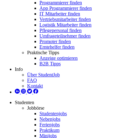
Programmierer finden
App Programmierer finden
IT Mitarbeiter finden
Vertriebsmitarbeiter finden
Logistik Mitarbeiter finden
Pflegepersonal finden
Umfrageteilnehmer finden
Promoter finden
Erntehelfer finden
Praktische Tipps
Anzeige optimieren
B2B Tipps
Info
Über StudentJob
FAQ
Kontakt
Studenten
Jobbörse
Studentenjobs
Nebenjobs
Ferienjobs
Praktikum
Minijobs