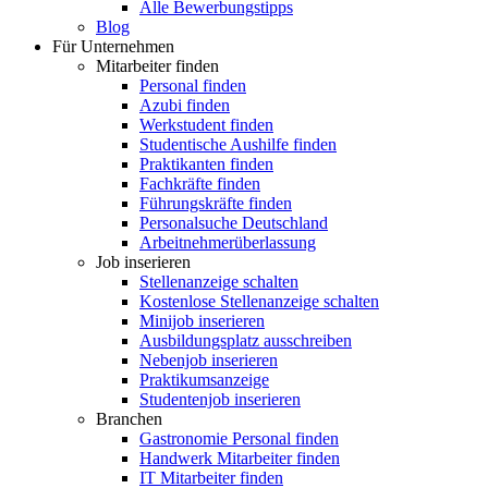
Alle Bewerbungstipps
Blog
Für Unternehmen
Mitarbeiter finden
Personal finden
Azubi finden
Werkstudent finden
Studentische Aushilfe finden
Praktikanten finden
Fachkräfte finden
Führungskräfte finden
Personalsuche Deutschland
Arbeitnehmerüberlassung
Job inserieren
Stellenanzeige schalten
Kostenlose Stellenanzeige schalten
Minijob inserieren
Ausbildungsplatz ausschreiben
Nebenjob inserieren
Praktikumsanzeige
Studentenjob inserieren
Branchen
Gastronomie Personal finden
Handwerk Mitarbeiter finden
IT Mitarbeiter finden