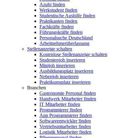
Azubi finden
Werkstudent finden
Studentische Aushilfe finden
Praktikanten finden
Fachkräfte finden
Führungskräfte finden
Personalsuche Deutschland
Arbeitnehmerüberlassung
Stellenanzeige schalten
Kostenlose Stellenanzeige schalten
Studentenjob inserieren
Minijob inserieren
Ausbildungsplatz inserieren
Nebenjob inserieren
Praktikumsplatz inserieren
Branchen
Gastronomie Personal finden
Handwerk Mitarbeiter finden
IT Mitarbeiter finden
Programmierer finden
App Programmierer finden
Softwareentwickler finden
Vertriebsmitarbeiter finden
Logistik Mitarbeiter finden
Pflegepersonal finden