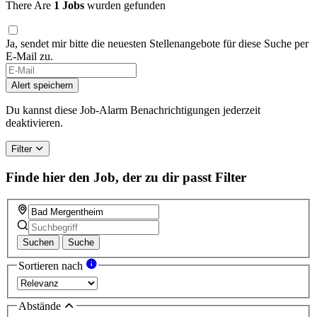
There Are
1 Jobs
wurden gefunden
Ja, sendet mir bitte die neuesten Stellenangebote für diese Suche per
E-Mail zu.
If
you
Alert speichern
are
a
Du kannst diese Job-Alarm Benachrichtigungen jederzeit
human,
deaktivieren.
ignore
this
Filter
field
Finde hier den Job, der zu dir passt
Filter
Suchen
Suche
Sortieren nach
Abstände