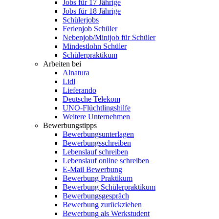
Jobs für 17 Jährige
Jobs für 18 Jährige
Schülerjobs
Ferienjob Schüler
Nebenjob/Minijob für Schüler
Mindestlohn Schüler
Schülerpraktikum
Arbeiten bei
Alnatura
Lidl
Lieferando
Deutsche Telekom
UNO-Flüchtlingshilfe
Weitere Unternehmen
Bewerbungstipps
Bewerbungsunterlagen
Bewerbungsschreiben
Lebenslauf schreiben
Lebenslauf online schreiben
E-Mail Bewerbung
Bewerbung Praktikum
Bewerbung Schülerpraktikum
Bewerbungsgespräch
Bewerbung zurückziehen
Bewerbung als Werkstudent