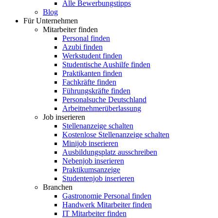
Alle Bewerbungstipps
Blog
Für Unternehmen
Mitarbeiter finden
Personal finden
Azubi finden
Werkstudent finden
Studentische Aushilfe finden
Praktikanten finden
Fachkräfte finden
Führungskräfte finden
Personalsuche Deutschland
Arbeitnehmerüberlassung
Job inserieren
Stellenanzeige schalten
Kostenlose Stellenanzeige schalten
Minijob inserieren
Ausbildungsplatz ausschreiben
Nebenjob inserieren
Praktikumsanzeige
Studentenjob inserieren
Branchen
Gastronomie Personal finden
Handwerk Mitarbeiter finden
IT Mitarbeiter finden