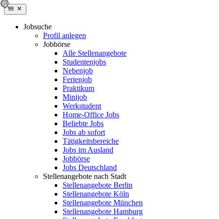
Jobsuche
Profil anlegen
Jobbörse
Alle Stellenangebote
Studentenjobs
Nebenjob
Ferienjob
Praktikum
Minijob
Werkstudent
Home-Office Jobs
Beliebte Jobs
Jobs ab sofort
Tätigkeitsbereiche
Jobs im Ausland
Jobbörse
Jobs Deutschland
Stellenangebote nach Stadt
Stellenangebote Berlin
Stellenangebote Köln
Stellenangebote München
Stellenangebote Hamburg