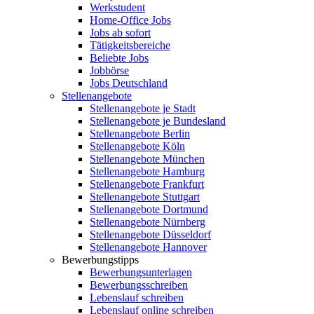
Werkstudent
Home-Office Jobs
Jobs ab sofort
Tätigkeitsbereiche
Beliebte Jobs
Jobbörse
Jobs Deutschland
Stellenangebote
Stellenangebote je Stadt
Stellenangebote je Bundesland
Stellenangebote Berlin
Stellenangebote Köln
Stellenangebote München
Stellenangebote Hamburg
Stellenangebote Frankfurt
Stellenangebote Stuttgart
Stellenangebote Dortmund
Stellenangebote Nürnberg
Stellenangebote Düsseldorf
Stellenangebote Hannover
Bewerbungstipps
Bewerbungsunterlagen
Bewerbungsschreiben
Lebenslauf schreiben
Lebenslauf online schreiben