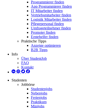
Programmierer finden
App Programmierer finden
IT Mitarbeiter finden
Vertriebsmitarbeiter finden
Logistik Mitarbeiter finden
Pflegepersonal finden
Umfrageteilnehmer finden
Promoter finden
Erntehelfer finden
Praktische Tipps
Anzeige optimieren
B2B Tipps
Info
Über StudentJob
FAQ
Kontakt
Studenten
Jobbörse
Studentenjobs
Nebenjobs
Ferienjobs
Praktikum
Minijobs