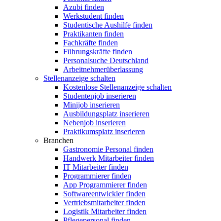
Azubi finden
Werkstudent finden
Studentische Aushilfe finden
Praktikanten finden
Fachkräfte finden
Führungskräfte finden
Personalsuche Deutschland
Arbeitnehmerüberlassung
Stellenanzeige schalten
Kostenlose Stellenanzeige schalten
Studentenjob inserieren
Minijob inserieren
Ausbildungsplatz inserieren
Nebenjob inserieren
Praktikumsplatz inserieren
Branchen
Gastronomie Personal finden
Handwerk Mitarbeiter finden
IT Mitarbeiter finden
Programmierer finden
App Programmierer finden
Softwareentwickler finden
Vertriebsmitarbeiter finden
Logistik Mitarbeiter finden
Pflegepersonal finden