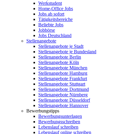
Werkstudent
Home-Office Jobs
Jobs ab sofort
Tätigkeitsbereiche
Beliebte Jobs
Jobbörse
Jobs Deutschland
Stellenangebote
Stellenangebote je Stadt
Stellenangebote je Bundesland
Stellenangebote Berlin
Stellenangebote Köln
Stellenangebote München
Stellenangebote Hamburg
Stellenangebote Frankfurt
Stellenangebote Stuttgart
Stellenangebote Dortmund
Stellenangebote Nürnberg
Stellenangebote Düsseldorf
Stellenangebote Hannover
Bewerbungstipps
Bewerbungsunterlagen
Bewerbungsschreiben
Lebenslauf schreiben
Lebenslauf online schreiben