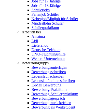
Jobs für 17 Jährige
Jobs für 18 Jährige
Schülerjobs
Ferienjob Schüler
Nebenjob/Minijob für Schüler
Mindestlohn Schüler
Schülerpraktikum
Arbeiten bei
Alnatura
Lidl
Lieferando
Deutsche Telekom
UNO-Flüchtlingshilfe
Weitere Unternehmen
Bewerbungstipps
Bewerbungsunterlagen
Bewerbungsschreiben
Lebenslauf schreiben
Lebenslauf online schreiben
E-Mail Bewerbung
Bewerbung Praktikum
Bewerbung Schülerpraktikum
Bewerbungsgespräch
Bewerbung zurückziehen
Bewerbung als Werkstudent