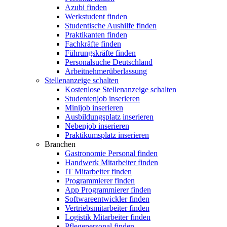
Azubi finden
Werkstudent finden
Studentische Aushilfe finden
Praktikanten finden
Fachkräfte finden
Führungskräfte finden
Personalsuche Deutschland
Arbeitnehmerüberlassung
Stellenanzeige schalten
Kostenlose Stellenanzeige schalten
Studentenjob inserieren
Minijob inserieren
Ausbildungsplatz inserieren
Nebenjob inserieren
Praktikumsplatz inserieren
Branchen
Gastronomie Personal finden
Handwerk Mitarbeiter finden
IT Mitarbeiter finden
Programmierer finden
App Programmierer finden
Softwareentwickler finden
Vertriebsmitarbeiter finden
Logistik Mitarbeiter finden
Pflegepersonal finden