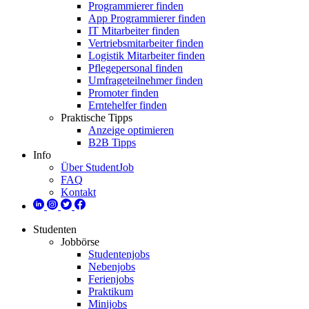
Programmierer finden
App Programmierer finden
IT Mitarbeiter finden
Vertriebsmitarbeiter finden
Logistik Mitarbeiter finden
Pflegepersonal finden
Umfrageteilnehmer finden
Promoter finden
Erntehelfer finden
Praktische Tipps
Anzeige optimieren
B2B Tipps
Info
Über StudentJob
FAQ
Kontakt
Studenten
Jobbörse
Studentenjobs
Nebenjobs
Ferienjobs
Praktikum
Minijobs