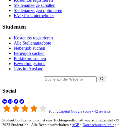
Kostenlos registrieren
Stellenanzeige schalten
Stellenanzeigen optimieren
FAQ für Unternehmer
Studenten
Kostenlos registrieren
Alle Stellenangebote
Nebenjob suchen
Ferienjob suchen
Praktikum suchen
Bewerbungstipps
Jobs im Ausland
Suche auf der Website
Social
YoungCapital Google score - 42 reviews
StudentJob International ist eine Tochtergesellschaft von YoungCapital • ©
2023 StudentJob - Alle Rechte vorbehalten •
AGB
•
Datenschutzerklärung
•