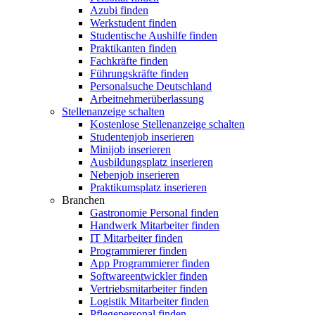
Azubi finden
Werkstudent finden
Studentische Aushilfe finden
Praktikanten finden
Fachkräfte finden
Führungskräfte finden
Personalsuche Deutschland
Arbeitnehmerüberlassung
Stellenanzeige schalten
Kostenlose Stellenanzeige schalten
Studentenjob inserieren
Minijob inserieren
Ausbildungsplatz inserieren
Nebenjob inserieren
Praktikumsplatz inserieren
Branchen
Gastronomie Personal finden
Handwerk Mitarbeiter finden
IT Mitarbeiter finden
Programmierer finden
App Programmierer finden
Softwareentwickler finden
Vertriebsmitarbeiter finden
Logistik Mitarbeiter finden
Pflegepersonal finden