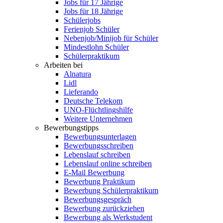
Jobs für 17 Jährige
Jobs für 18 Jährige
Schülerjobs
Ferienjob Schüler
Nebenjob/Minijob für Schüler
Mindestlohn Schüler
Schülerpraktikum
Arbeiten bei
Alnatura
Lidl
Lieferando
Deutsche Telekom
UNO-Flüchtlingshilfe
Weitere Unternehmen
Bewerbungstipps
Bewerbungsunterlagen
Bewerbungsschreiben
Lebenslauf schreiben
Lebenslauf online schreiben
E-Mail Bewerbung
Bewerbung Praktikum
Bewerbung Schülerpraktikum
Bewerbungsgespräch
Bewerbung zurückziehen
Bewerbung als Werkstudent