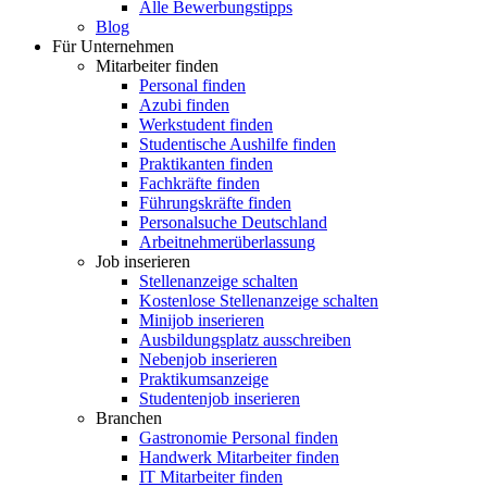
Alle Bewerbungstipps
Blog
Für Unternehmen
Mitarbeiter finden
Personal finden
Azubi finden
Werkstudent finden
Studentische Aushilfe finden
Praktikanten finden
Fachkräfte finden
Führungskräfte finden
Personalsuche Deutschland
Arbeitnehmerüberlassung
Job inserieren
Stellenanzeige schalten
Kostenlose Stellenanzeige schalten
Minijob inserieren
Ausbildungsplatz ausschreiben
Nebenjob inserieren
Praktikumsanzeige
Studentenjob inserieren
Branchen
Gastronomie Personal finden
Handwerk Mitarbeiter finden
IT Mitarbeiter finden