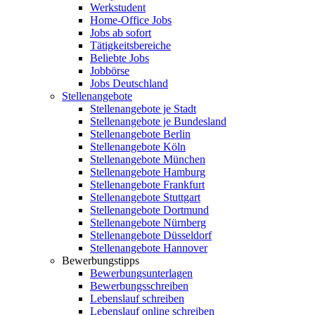
Werkstudent
Home-Office Jobs
Jobs ab sofort
Tätigkeitsbereiche
Beliebte Jobs
Jobbörse
Jobs Deutschland
Stellenangebote
Stellenangebote je Stadt
Stellenangebote je Bundesland
Stellenangebote Berlin
Stellenangebote Köln
Stellenangebote München
Stellenangebote Hamburg
Stellenangebote Frankfurt
Stellenangebote Stuttgart
Stellenangebote Dortmund
Stellenangebote Nürnberg
Stellenangebote Düsseldorf
Stellenangebote Hannover
Bewerbungstipps
Bewerbungsunterlagen
Bewerbungsschreiben
Lebenslauf schreiben
Lebenslauf online schreiben