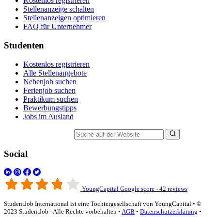
Kostenlos registrieren
Stellenanzeige schalten
Stellenanzeigen optimieren
FAQ für Unternehmer
Studenten
Kostenlos registrieren
Alle Stellenangebote
Nebenjob suchen
Ferienjob suchen
Praktikum suchen
Bewerbungstipps
Jobs im Ausland
Suche auf der Website
Social
YoungCapital Google score - 42 reviews
StudentJob International ist eine Tochtergesellschaft von YoungCapital • ©
2023 StudentJob - Alle Rechte vorbehalten •
AGB
•
Datenschutzerklärung
•