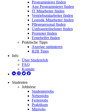
Programmierer finden
App Programmierer finden
IT Mitarbeiter finden
Vertriebsmitarbeiter finden
Logistik Mitarbeiter finden
Pflegepersonal finden
Umfrageteilnehmer finden
Promoter finden
Erntehelfer finden
Praktische Tipps
Anzeige optimieren
B2B Tipps
Info
Über StudentJob
FAQ
Kontakt
Studenten
Jobbörse
Studentenjobs
Nebenjobs
Ferienjobs
Praktikum
Minijobs