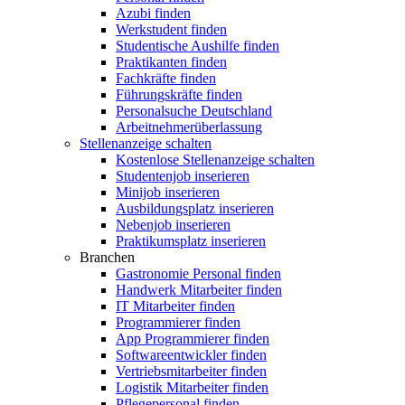
Azubi finden
Werkstudent finden
Studentische Aushilfe finden
Praktikanten finden
Fachkräfte finden
Führungskräfte finden
Personalsuche Deutschland
Arbeitnehmerüberlassung
Stellenanzeige schalten
Kostenlose Stellenanzeige schalten
Studentenjob inserieren
Minijob inserieren
Ausbildungsplatz inserieren
Nebenjob inserieren
Praktikumsplatz inserieren
Branchen
Gastronomie Personal finden
Handwerk Mitarbeiter finden
IT Mitarbeiter finden
Programmierer finden
App Programmierer finden
Softwareentwickler finden
Vertriebsmitarbeiter finden
Logistik Mitarbeiter finden
Pflegepersonal finden