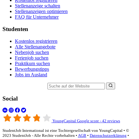
Kostenlos registrieren
Stellenanzeige schalten
Stellenanzeigen optimieren
FAQ für Unternehmer
Studenten
Kostenlos registrieren
Alle Stellenangebote
Nebenjob suchen
Ferienjob suchen
Praktikum suchen
Bewerbungstipps
Jobs im Ausland
Suche auf der Website
Social
YoungCapital Google score - 42 reviews
StudentJob International ist eine Tochtergesellschaft von YoungCapital • ©
2023 StudentJob - Alle Rechte vorbehalten •
AGB
•
Datenschutzerklärung
•