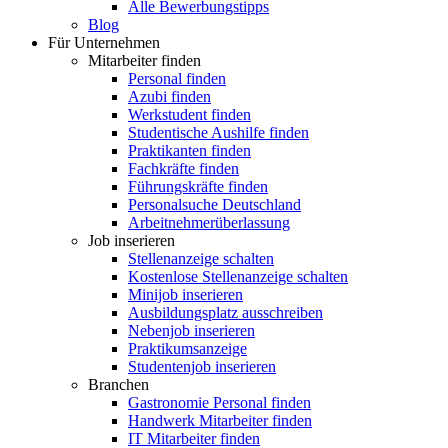
Alle Bewerbungstipps
Blog
Für Unternehmen
Mitarbeiter finden
Personal finden
Azubi finden
Werkstudent finden
Studentische Aushilfe finden
Praktikanten finden
Fachkräfte finden
Führungskräfte finden
Personalsuche Deutschland
Arbeitnehmerüberlassung
Job inserieren
Stellenanzeige schalten
Kostenlose Stellenanzeige schalten
Minijob inserieren
Ausbildungsplatz ausschreiben
Nebenjob inserieren
Praktikumsanzeige
Studentenjob inserieren
Branchen
Gastronomie Personal finden
Handwerk Mitarbeiter finden
IT Mitarbeiter finden