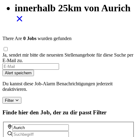
innerhalb 25km von Aurich
There Are
0 Jobs
wurden gefunden
Ja, sendet mir bitte die neuesten Stellenangebote für diese Suche per
E-Mail zu.
If
you
Alert speichern
are
a
Du kannst diese Job-Alarm Benachrichtigungen jederzeit
human,
deaktivieren.
ignore
this
Filter
field
Finde hier den Job, der zu dir passt
Filter