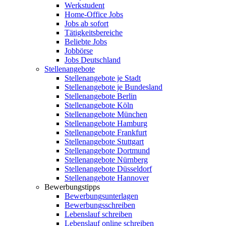
Werkstudent
Home-Office Jobs
Jobs ab sofort
Tätigkeitsbereiche
Beliebte Jobs
Jobbörse
Jobs Deutschland
Stellenangebote
Stellenangebote je Stadt
Stellenangebote je Bundesland
Stellenangebote Berlin
Stellenangebote Köln
Stellenangebote München
Stellenangebote Hamburg
Stellenangebote Frankfurt
Stellenangebote Stuttgart
Stellenangebote Dortmund
Stellenangebote Nürnberg
Stellenangebote Düsseldorf
Stellenangebote Hannover
Bewerbungstipps
Bewerbungsunterlagen
Bewerbungsschreiben
Lebenslauf schreiben
Lebenslauf online schreiben