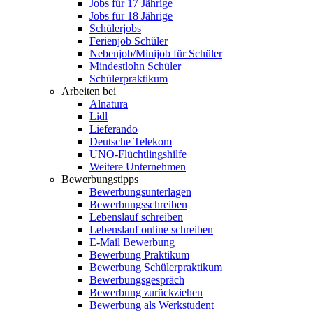
Jobs für 17 Jährige
Jobs für 18 Jährige
Schülerjobs
Ferienjob Schüler
Nebenjob/Minijob für Schüler
Mindestlohn Schüler
Schülerpraktikum
Arbeiten bei
Alnatura
Lidl
Lieferando
Deutsche Telekom
UNO-Flüchtlingshilfe
Weitere Unternehmen
Bewerbungstipps
Bewerbungsunterlagen
Bewerbungsschreiben
Lebenslauf schreiben
Lebenslauf online schreiben
E-Mail Bewerbung
Bewerbung Praktikum
Bewerbung Schülerpraktikum
Bewerbungsgespräch
Bewerbung zurückziehen
Bewerbung als Werkstudent