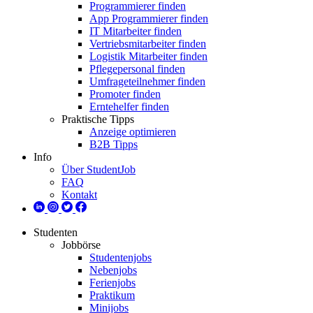
Programmierer finden
App Programmierer finden
IT Mitarbeiter finden
Vertriebsmitarbeiter finden
Logistik Mitarbeiter finden
Pflegepersonal finden
Umfrageteilnehmer finden
Promoter finden
Erntehelfer finden
Praktische Tipps
Anzeige optimieren
B2B Tipps
Info
Über StudentJob
FAQ
Kontakt
Studenten
Jobbörse
Studentenjobs
Nebenjobs
Ferienjobs
Praktikum
Minijobs