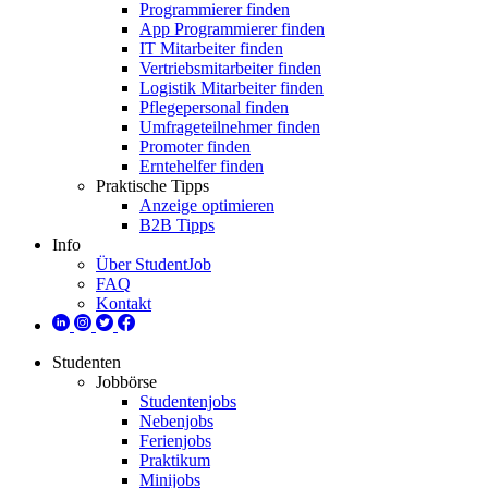
Programmierer finden
App Programmierer finden
IT Mitarbeiter finden
Vertriebsmitarbeiter finden
Logistik Mitarbeiter finden
Pflegepersonal finden
Umfrageteilnehmer finden
Promoter finden
Erntehelfer finden
Praktische Tipps
Anzeige optimieren
B2B Tipps
Info
Über StudentJob
FAQ
Kontakt
Studenten
Jobbörse
Studentenjobs
Nebenjobs
Ferienjobs
Praktikum
Minijobs