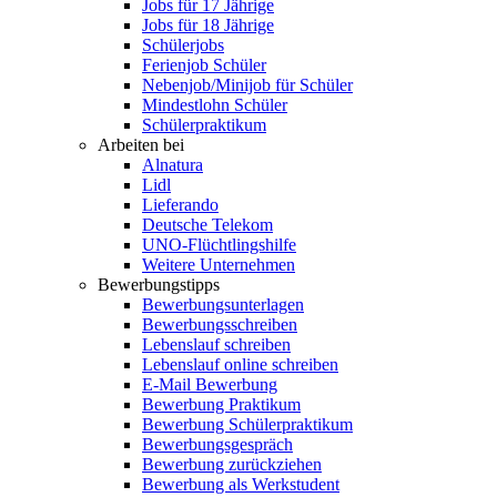
Jobs für 17 Jährige
Jobs für 18 Jährige
Schülerjobs
Ferienjob Schüler
Nebenjob/Minijob für Schüler
Mindestlohn Schüler
Schülerpraktikum
Arbeiten bei
Alnatura
Lidl
Lieferando
Deutsche Telekom
UNO-Flüchtlingshilfe
Weitere Unternehmen
Bewerbungstipps
Bewerbungsunterlagen
Bewerbungsschreiben
Lebenslauf schreiben
Lebenslauf online schreiben
E-Mail Bewerbung
Bewerbung Praktikum
Bewerbung Schülerpraktikum
Bewerbungsgespräch
Bewerbung zurückziehen
Bewerbung als Werkstudent