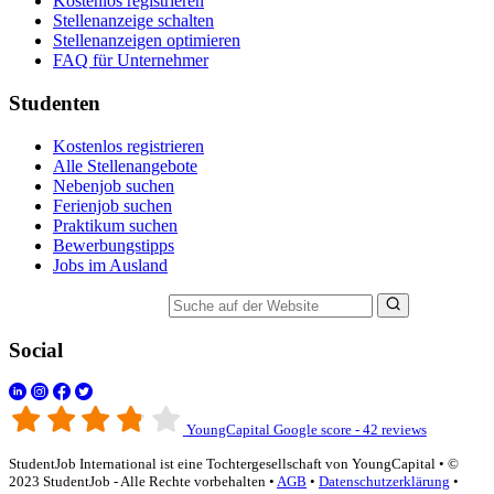
Kostenlos registrieren
Stellenanzeige schalten
Stellenanzeigen optimieren
FAQ für Unternehmer
Studenten
Kostenlos registrieren
Alle Stellenangebote
Nebenjob suchen
Ferienjob suchen
Praktikum suchen
Bewerbungstipps
Jobs im Ausland
Suche auf der Website
Social
YoungCapital Google score - 42 reviews
StudentJob International ist eine Tochtergesellschaft von YoungCapital • ©
2023 StudentJob - Alle Rechte vorbehalten •
AGB
•
Datenschutzerklärung
•