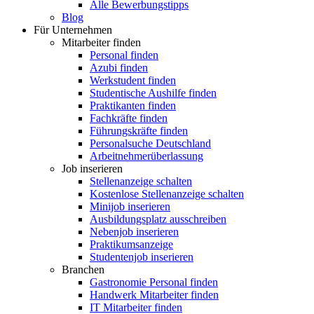
Alle Bewerbungstipps
Blog
Für Unternehmen
Mitarbeiter finden
Personal finden
Azubi finden
Werkstudent finden
Studentische Aushilfe finden
Praktikanten finden
Fachkräfte finden
Führungskräfte finden
Personalsuche Deutschland
Arbeitnehmerüberlassung
Job inserieren
Stellenanzeige schalten
Kostenlose Stellenanzeige schalten
Minijob inserieren
Ausbildungsplatz ausschreiben
Nebenjob inserieren
Praktikumsanzeige
Studentenjob inserieren
Branchen
Gastronomie Personal finden
Handwerk Mitarbeiter finden
IT Mitarbeiter finden