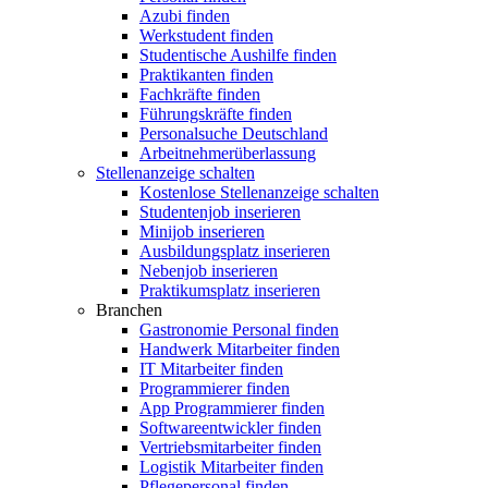
Azubi finden
Werkstudent finden
Studentische Aushilfe finden
Praktikanten finden
Fachkräfte finden
Führungskräfte finden
Personalsuche Deutschland
Arbeitnehmerüberlassung
Stellenanzeige schalten
Kostenlose Stellenanzeige schalten
Studentenjob inserieren
Minijob inserieren
Ausbildungsplatz inserieren
Nebenjob inserieren
Praktikumsplatz inserieren
Branchen
Gastronomie Personal finden
Handwerk Mitarbeiter finden
IT Mitarbeiter finden
Programmierer finden
App Programmierer finden
Softwareentwickler finden
Vertriebsmitarbeiter finden
Logistik Mitarbeiter finden
Pflegepersonal finden