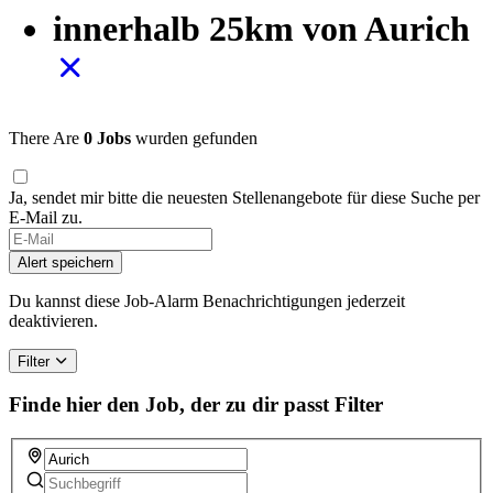
innerhalb 25km von Aurich
There Are
0 Jobs
wurden gefunden
Ja, sendet mir bitte die neuesten Stellenangebote für diese Suche per
E-Mail zu.
If
you
Alert speichern
are
a
Du kannst diese Job-Alarm Benachrichtigungen jederzeit
human,
deaktivieren.
ignore
this
Filter
field
Finde hier den Job, der zu dir passt
Filter