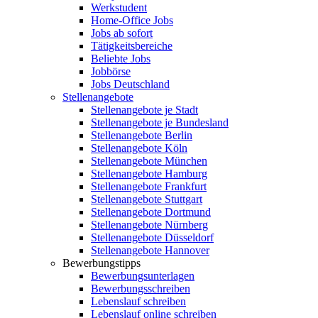
Werkstudent
Home-Office Jobs
Jobs ab sofort
Tätigkeitsbereiche
Beliebte Jobs
Jobbörse
Jobs Deutschland
Stellenangebote
Stellenangebote je Stadt
Stellenangebote je Bundesland
Stellenangebote Berlin
Stellenangebote Köln
Stellenangebote München
Stellenangebote Hamburg
Stellenangebote Frankfurt
Stellenangebote Stuttgart
Stellenangebote Dortmund
Stellenangebote Nürnberg
Stellenangebote Düsseldorf
Stellenangebote Hannover
Bewerbungstipps
Bewerbungsunterlagen
Bewerbungsschreiben
Lebenslauf schreiben
Lebenslauf online schreiben