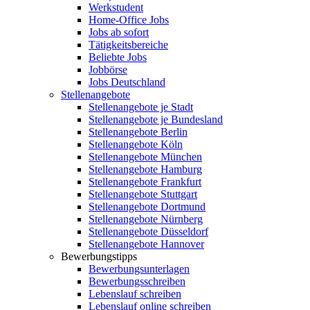
Werkstudent
Home-Office Jobs
Jobs ab sofort
Tätigkeitsbereiche
Beliebte Jobs
Jobbörse
Jobs Deutschland
Stellenangebote
Stellenangebote je Stadt
Stellenangebote je Bundesland
Stellenangebote Berlin
Stellenangebote Köln
Stellenangebote München
Stellenangebote Hamburg
Stellenangebote Frankfurt
Stellenangebote Stuttgart
Stellenangebote Dortmund
Stellenangebote Nürnberg
Stellenangebote Düsseldorf
Stellenangebote Hannover
Bewerbungstipps
Bewerbungsunterlagen
Bewerbungsschreiben
Lebenslauf schreiben
Lebenslauf online schreiben