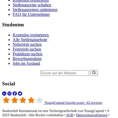
Kostenlos registrieren
Stellenanzeige schalten
Stellenanzeigen optimieren
FAQ für Unternehmer
Studenten
Kostenlos registrieren
Alle Stellenangebote
Nebenjob suchen
Ferienjob suchen
Praktikum suchen
Bewerbungstipps
Jobs im Ausland
Suche auf der Website
Social
YoungCapital Google score - 42 reviews
StudentJob International ist eine Tochtergesellschaft von YoungCapital • ©
2023 StudentJob - Alle Rechte vorbehalten •
AGB
•
Datenschutzerklärung
•