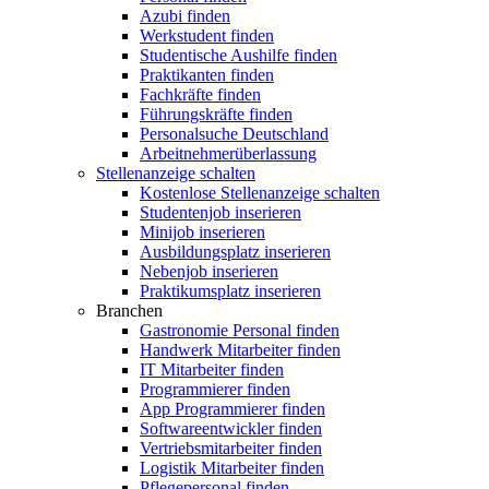
Azubi finden
Werkstudent finden
Studentische Aushilfe finden
Praktikanten finden
Fachkräfte finden
Führungskräfte finden
Personalsuche Deutschland
Arbeitnehmerüberlassung
Stellenanzeige schalten
Kostenlose Stellenanzeige schalten
Studentenjob inserieren
Minijob inserieren
Ausbildungsplatz inserieren
Nebenjob inserieren
Praktikumsplatz inserieren
Branchen
Gastronomie Personal finden
Handwerk Mitarbeiter finden
IT Mitarbeiter finden
Programmierer finden
App Programmierer finden
Softwareentwickler finden
Vertriebsmitarbeiter finden
Logistik Mitarbeiter finden
Pflegepersonal finden