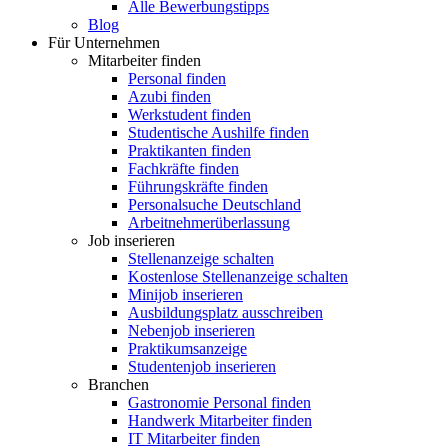
Alle Bewerbungstipps
Blog
Für Unternehmen
Mitarbeiter finden
Personal finden
Azubi finden
Werkstudent finden
Studentische Aushilfe finden
Praktikanten finden
Fachkräfte finden
Führungskräfte finden
Personalsuche Deutschland
Arbeitnehmerüberlassung
Job inserieren
Stellenanzeige schalten
Kostenlose Stellenanzeige schalten
Minijob inserieren
Ausbildungsplatz ausschreiben
Nebenjob inserieren
Praktikumsanzeige
Studentenjob inserieren
Branchen
Gastronomie Personal finden
Handwerk Mitarbeiter finden
IT Mitarbeiter finden