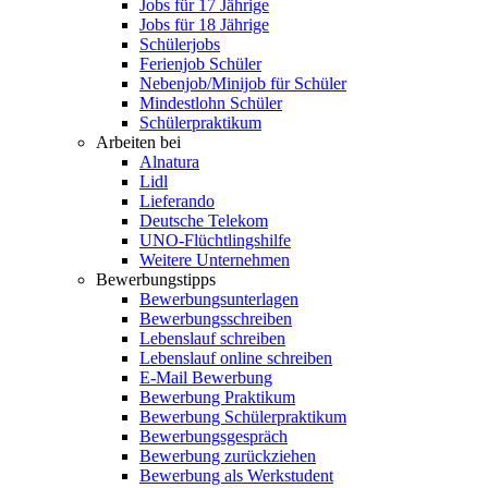
Jobs für 17 Jährige
Jobs für 18 Jährige
Schülerjobs
Ferienjob Schüler
Nebenjob/Minijob für Schüler
Mindestlohn Schüler
Schülerpraktikum
Arbeiten bei
Alnatura
Lidl
Lieferando
Deutsche Telekom
UNO-Flüchtlingshilfe
Weitere Unternehmen
Bewerbungstipps
Bewerbungsunterlagen
Bewerbungsschreiben
Lebenslauf schreiben
Lebenslauf online schreiben
E-Mail Bewerbung
Bewerbung Praktikum
Bewerbung Schülerpraktikum
Bewerbungsgespräch
Bewerbung zurückziehen
Bewerbung als Werkstudent