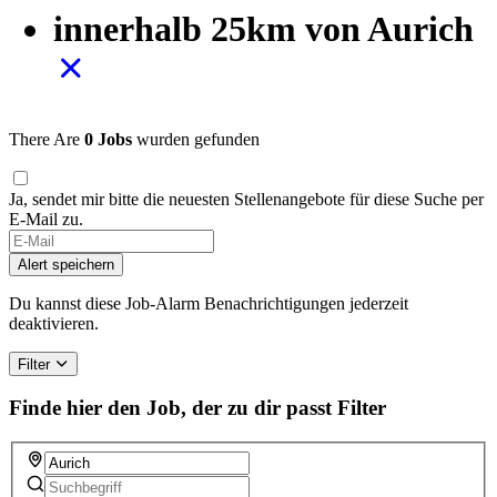
innerhalb 25km von Aurich
There Are
0 Jobs
wurden gefunden
Ja, sendet mir bitte die neuesten Stellenangebote für diese Suche per
E-Mail zu.
If
you
Alert speichern
are
a
Du kannst diese Job-Alarm Benachrichtigungen jederzeit
human,
deaktivieren.
ignore
this
Filter
field
Finde hier den Job, der zu dir passt
Filter