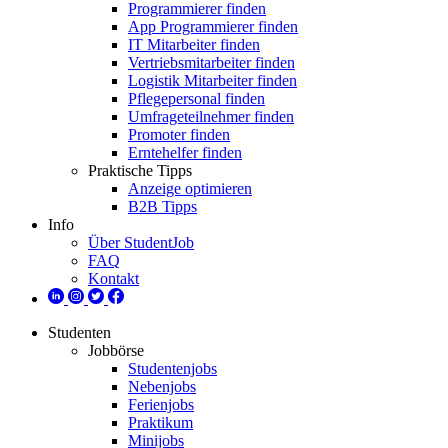
Programmierer finden
App Programmierer finden
IT Mitarbeiter finden
Vertriebsmitarbeiter finden
Logistik Mitarbeiter finden
Pflegepersonal finden
Umfrageteilnehmer finden
Promoter finden
Erntehelfer finden
Praktische Tipps
Anzeige optimieren
B2B Tipps
Info
Über StudentJob
FAQ
Kontakt
Studenten
Jobbörse
Studentenjobs
Nebenjobs
Ferienjobs
Praktikum
Minijobs