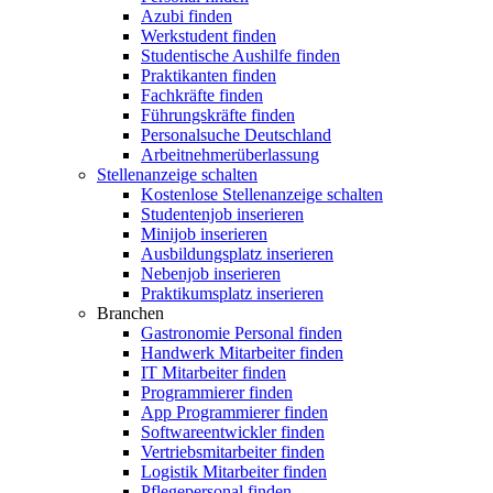
Azubi finden
Werkstudent finden
Studentische Aushilfe finden
Praktikanten finden
Fachkräfte finden
Führungskräfte finden
Personalsuche Deutschland
Arbeitnehmerüberlassung
Stellenanzeige schalten
Kostenlose Stellenanzeige schalten
Studentenjob inserieren
Minijob inserieren
Ausbildungsplatz inserieren
Nebenjob inserieren
Praktikumsplatz inserieren
Branchen
Gastronomie Personal finden
Handwerk Mitarbeiter finden
IT Mitarbeiter finden
Programmierer finden
App Programmierer finden
Softwareentwickler finden
Vertriebsmitarbeiter finden
Logistik Mitarbeiter finden
Pflegepersonal finden