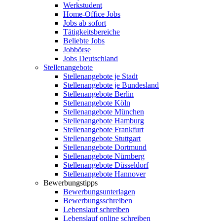
Werkstudent
Home-Office Jobs
Jobs ab sofort
Tätigkeitsbereiche
Beliebte Jobs
Jobbörse
Jobs Deutschland
Stellenangebote
Stellenangebote je Stadt
Stellenangebote je Bundesland
Stellenangebote Berlin
Stellenangebote Köln
Stellenangebote München
Stellenangebote Hamburg
Stellenangebote Frankfurt
Stellenangebote Stuttgart
Stellenangebote Dortmund
Stellenangebote Nürnberg
Stellenangebote Düsseldorf
Stellenangebote Hannover
Bewerbungstipps
Bewerbungsunterlagen
Bewerbungsschreiben
Lebenslauf schreiben
Lebenslauf online schreiben