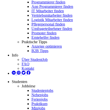
Programmierer finden
App Programmierer finden
IT Mitarbeiter finden
Vertriebsmitarbeiter finden
Logistik Mitarbeiter finden
Pflegepersonal finden
Umfrageteilnehmer finden
Promoter finden
Erntehelfer finden
Praktische Tipps
Anzeige optimieren
B2B Tipps
Info
Über StudentJob
FAQ
Kontakt
Studenten
Jobbörse
Studentenjobs
Nebenjobs
Ferienjobs
Praktikum
Minijobs