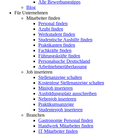
Alle Bewerbungstipps
Blog
Für Unternehmen
Mitarbeiter finden
Personal finden
Azubi finden
Werkstudent finden
Studentische Aushilfe finden
Praktikanten finden
Fachkräfte finden
Führungskräfte finden
Personalsuche Deutschland
Arbeitnehmerüberlassung
Job inserieren
Stellenanzeige schalten
Kostenlose Stellenanzeige schalten
Minijob inserieren
Ausbildungsplatz ausschreiben
Nebenjob inserieren
Praktikumsanzeige
Studentenjob inserieren
Branchen
Gastronomie Personal finden
Handwerk Mitarbeiter finden
IT Mitarbeiter finden