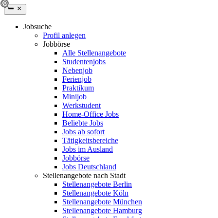
Jobsuche
Profil anlegen
Jobbörse
Alle Stellenangebote
Studentenjobs
Nebenjob
Ferienjob
Praktikum
Minijob
Werkstudent
Home-Office Jobs
Beliebte Jobs
Jobs ab sofort
Tätigkeitsbereiche
Jobs im Ausland
Jobbörse
Jobs Deutschland
Stellenangebote nach Stadt
Stellenangebote Berlin
Stellenangebote Köln
Stellenangebote München
Stellenangebote Hamburg