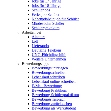
Jobs für 17 Jährige
Jobs für 18 Jährige
Schülerjobs
Ferienjob Schüler
Nebenjob/Minijob für Schüler
Mindestlohn Schüler
Schülerpraktikum
Arbeiten bei
Alnatura
Lidl
Lieferando
Deutsche Telekom
UNO-Flüchtlingshilfe
Weitere Unternehmen
Bewerbungstipps
Bewerbungsunterlagen
Bewerbungsschreiben
Lebenslauf schreiben
Lebenslauf online schreiben
E-Mail Bewerbung
Bewerbung Praktikum
Bewerbung Schülerpraktikum
Bewerbungsgespräch
Bewerbung zurückziehen
Bewerbung als Werkstudent