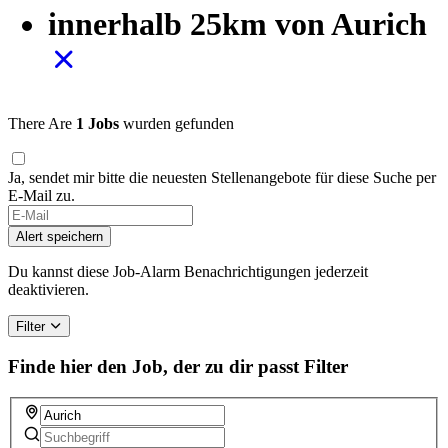
innerhalb 25km von Aurich
There Are
1 Jobs
wurden gefunden
Ja, sendet mir bitte die neuesten Stellenangebote für diese Suche per
E-Mail zu.
If
you
Alert speichern
are
a
Du kannst diese Job-Alarm Benachrichtigungen jederzeit
human,
deaktivieren.
ignore
this
Filter
field
Finde hier den Job, der zu dir passt
Filter