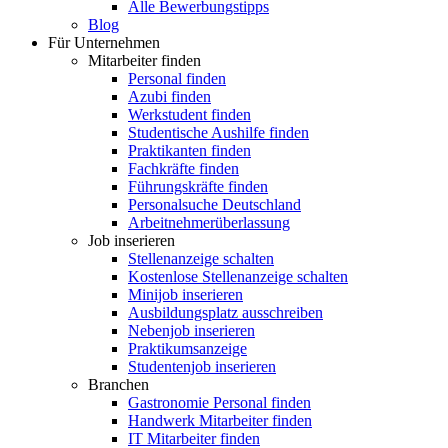
Alle Bewerbungstipps
Blog
Für Unternehmen
Mitarbeiter finden
Personal finden
Azubi finden
Werkstudent finden
Studentische Aushilfe finden
Praktikanten finden
Fachkräfte finden
Führungskräfte finden
Personalsuche Deutschland
Arbeitnehmerüberlassung
Job inserieren
Stellenanzeige schalten
Kostenlose Stellenanzeige schalten
Minijob inserieren
Ausbildungsplatz ausschreiben
Nebenjob inserieren
Praktikumsanzeige
Studentenjob inserieren
Branchen
Gastronomie Personal finden
Handwerk Mitarbeiter finden
IT Mitarbeiter finden