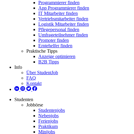
Programmierer finden
App Programmierer finden
IT Mitarbeiter finden
Vertriebsmitarbeiter finden
Logistik Mitarbeiter finden
Pflegepersonal finden
Umfrageteilnehmer finden
Promoter finden
Erntehelfer finden
Praktische Tipps
Anzeige optimieren
B2B Tipps
Info
Über StudentJob
FAQ
Kontakt
Studenten
Jobbörse
Studentenjobs
Nebenjobs
Ferienjobs
Praktikum
Minijobs