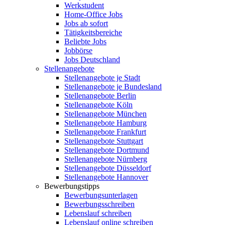
Werkstudent
Home-Office Jobs
Jobs ab sofort
Tätigkeitsbereiche
Beliebte Jobs
Jobbörse
Jobs Deutschland
Stellenangebote
Stellenangebote je Stadt
Stellenangebote je Bundesland
Stellenangebote Berlin
Stellenangebote Köln
Stellenangebote München
Stellenangebote Hamburg
Stellenangebote Frankfurt
Stellenangebote Stuttgart
Stellenangebote Dortmund
Stellenangebote Nürnberg
Stellenangebote Düsseldorf
Stellenangebote Hannover
Bewerbungstipps
Bewerbungsunterlagen
Bewerbungsschreiben
Lebenslauf schreiben
Lebenslauf online schreiben