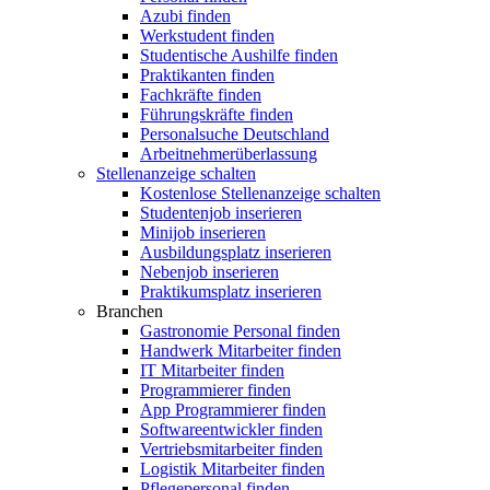
Azubi finden
Werkstudent finden
Studentische Aushilfe finden
Praktikanten finden
Fachkräfte finden
Führungskräfte finden
Personalsuche Deutschland
Arbeitnehmerüberlassung
Stellenanzeige schalten
Kostenlose Stellenanzeige schalten
Studentenjob inserieren
Minijob inserieren
Ausbildungsplatz inserieren
Nebenjob inserieren
Praktikumsplatz inserieren
Branchen
Gastronomie Personal finden
Handwerk Mitarbeiter finden
IT Mitarbeiter finden
Programmierer finden
App Programmierer finden
Softwareentwickler finden
Vertriebsmitarbeiter finden
Logistik Mitarbeiter finden
Pflegepersonal finden