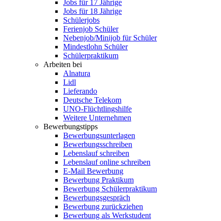
Jobs für 17 Jährige
Jobs für 18 Jährige
Schülerjobs
Ferienjob Schüler
Nebenjob/Minijob für Schüler
Mindestlohn Schüler
Schülerpraktikum
Arbeiten bei
Alnatura
Lidl
Lieferando
Deutsche Telekom
UNO-Flüchtlingshilfe
Weitere Unternehmen
Bewerbungstipps
Bewerbungsunterlagen
Bewerbungsschreiben
Lebenslauf schreiben
Lebenslauf online schreiben
E-Mail Bewerbung
Bewerbung Praktikum
Bewerbung Schülerpraktikum
Bewerbungsgespräch
Bewerbung zurückziehen
Bewerbung als Werkstudent