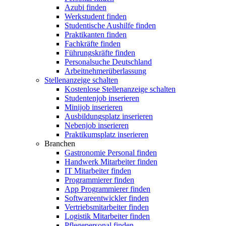
Azubi finden
Werkstudent finden
Studentische Aushilfe finden
Praktikanten finden
Fachkräfte finden
Führungskräfte finden
Personalsuche Deutschland
Arbeitnehmerüberlassung
Stellenanzeige schalten
Kostenlose Stellenanzeige schalten
Studentenjob inserieren
Minijob inserieren
Ausbildungsplatz inserieren
Nebenjob inserieren
Praktikumsplatz inserieren
Branchen
Gastronomie Personal finden
Handwerk Mitarbeiter finden
IT Mitarbeiter finden
Programmierer finden
App Programmierer finden
Softwareentwickler finden
Vertriebsmitarbeiter finden
Logistik Mitarbeiter finden
Pflegepersonal finden