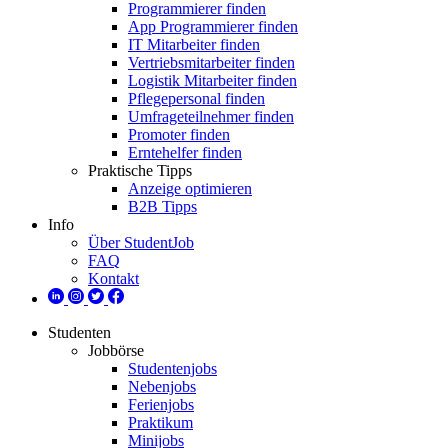
Programmierer finden
App Programmierer finden
IT Mitarbeiter finden
Vertriebsmitarbeiter finden
Logistik Mitarbeiter finden
Pflegepersonal finden
Umfrageteilnehmer finden
Promoter finden
Erntehelfer finden
Praktische Tipps
Anzeige optimieren
B2B Tipps
Info
Über StudentJob
FAQ
Kontakt
Studenten
Jobbörse
Studentenjobs
Nebenjobs
Ferienjobs
Praktikum
Minijobs