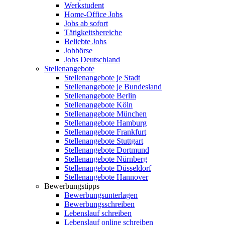
Werkstudent
Home-Office Jobs
Jobs ab sofort
Tätigkeitsbereiche
Beliebte Jobs
Jobbörse
Jobs Deutschland
Stellenangebote
Stellenangebote je Stadt
Stellenangebote je Bundesland
Stellenangebote Berlin
Stellenangebote Köln
Stellenangebote München
Stellenangebote Hamburg
Stellenangebote Frankfurt
Stellenangebote Stuttgart
Stellenangebote Dortmund
Stellenangebote Nürnberg
Stellenangebote Düsseldorf
Stellenangebote Hannover
Bewerbungstipps
Bewerbungsunterlagen
Bewerbungsschreiben
Lebenslauf schreiben
Lebenslauf online schreiben