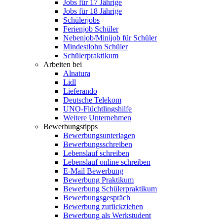
Jobs für 17 Jährige
Jobs für 18 Jährige
Schülerjobs
Ferienjob Schüler
Nebenjob/Minijob für Schüler
Mindestlohn Schüler
Schülerpraktikum
Arbeiten bei
Alnatura
Lidl
Lieferando
Deutsche Telekom
UNO-Flüchtlingshilfe
Weitere Unternehmen
Bewerbungstipps
Bewerbungsunterlagen
Bewerbungsschreiben
Lebenslauf schreiben
Lebenslauf online schreiben
E-Mail Bewerbung
Bewerbung Praktikum
Bewerbung Schülerpraktikum
Bewerbungsgespräch
Bewerbung zurückziehen
Bewerbung als Werkstudent