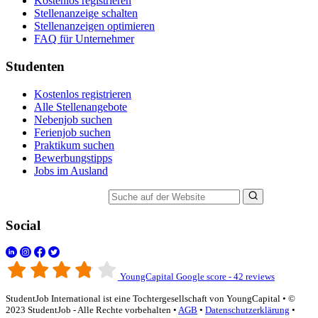
Kostenlos registrieren
Stellenanzeige schalten
Stellenanzeigen optimieren
FAQ für Unternehmer
Studenten
Kostenlos registrieren
Alle Stellenangebote
Nebenjob suchen
Ferienjob suchen
Praktikum suchen
Bewerbungstipps
Jobs im Ausland
Suche auf der Website
Social
YoungCapital Google score - 42 reviews
StudentJob International ist eine Tochtergesellschaft von YoungCapital • ©
2023 StudentJob - Alle Rechte vorbehalten •
AGB
•
Datenschutzerklärung
•