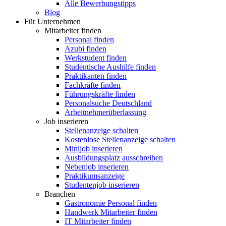
Alle Bewerbungstipps
Blog
Für Unternehmen
Mitarbeiter finden
Personal finden
Azubi finden
Werkstudent finden
Studentische Aushilfe finden
Praktikanten finden
Fachkräfte finden
Führungskräfte finden
Personalsuche Deutschland
Arbeitnehmerüberlassung
Job inserieren
Stellenanzeige schalten
Kostenlose Stellenanzeige schalten
Minijob inserieren
Ausbildungsplatz ausschreiben
Nebenjob inserieren
Praktikumsanzeige
Studentenjob inserieren
Branchen
Gastronomie Personal finden
Handwerk Mitarbeiter finden
IT Mitarbeiter finden