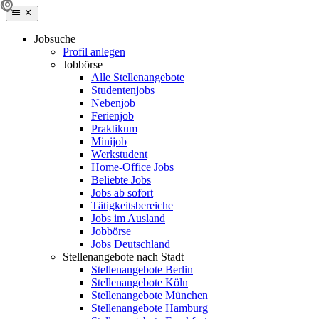
Jobsuche
Profil anlegen
Jobbörse
Alle Stellenangebote
Studentenjobs
Nebenjob
Ferienjob
Praktikum
Minijob
Werkstudent
Home-Office Jobs
Beliebte Jobs
Jobs ab sofort
Tätigkeitsbereiche
Jobs im Ausland
Jobbörse
Jobs Deutschland
Stellenangebote nach Stadt
Stellenangebote Berlin
Stellenangebote Köln
Stellenangebote München
Stellenangebote Hamburg