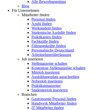
Alle Bewerbungstipps
Blog
Für Unternehmen
Mitarbeiter finden
Personal finden
Azubi finden
Werkstudent finden
Studentische Aushilfe finden
Praktikanten finden
Fachkräfte finden
Führungskräfte finden
Personalsuche Deutschland
Arbeitnehmerüberlassung
Job inserieren
Stellenanzeige schalten
Kostenlose Stellenanzeige schalten
Minijob inserieren
Ausbildungsplatz ausschreiben
Nebenjob inserieren
Praktikumsanzeige
Studentenjob inserieren
Branchen
Gastronomie Personal finden
Handwerk Mitarbeiter finden
IT Mitarbeiter finden