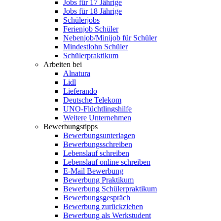
Jobs für 17 Jährige
Jobs für 18 Jährige
Schülerjobs
Ferienjob Schüler
Nebenjob/Minijob für Schüler
Mindestlohn Schüler
Schülerpraktikum
Arbeiten bei
Alnatura
Lidl
Lieferando
Deutsche Telekom
UNO-Flüchtlingshilfe
Weitere Unternehmen
Bewerbungstipps
Bewerbungsunterlagen
Bewerbungsschreiben
Lebenslauf schreiben
Lebenslauf online schreiben
E-Mail Bewerbung
Bewerbung Praktikum
Bewerbung Schülerpraktikum
Bewerbungsgespräch
Bewerbung zurückziehen
Bewerbung als Werkstudent