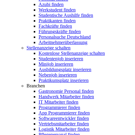
Azubi finden
Werkstudent finden
Studentische Aushilfe finden
Praktikanten finden
Fachkräfte finden
Führungskräfte finden
Personalsuche Deutschland
Arbeitnehmerüberlassung
Stellenanzeige schalten
Kostenlose Stellenanzeige schalten
Studentenjob inserieren
Minijob inserieren
Ausbildungsplatz inserieren
Nebenjob inserieren
Praktikumsplatz inserieren
Branchen
Gastronomie Personal finden
Handwerk Mitarbeiter finden
IT Mitarbeiter finden
Programmierer finden
App Programmierer finden
Softwareentwickler finden
Vertriebsmitarbeiter finden
Logistik Mitarbeiter finden
Pflegepersonal finden