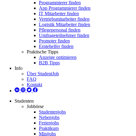
Programmierer finden
App Programmierer finden
IT Mitarbeiter finden
Vertriebsmitarbeiter finden
Logistik Mitarbeiter finden
Pflegepersonal finden
Umfrageteilnehmer finden
Promoter finden
Erntehelfer finden
Praktische Tipps
Anzeige optimieren
B2B Tipps
Info
Über StudentJob
FAQ
Kontakt
Studenten
Jobbörse
Studentenjobs
Nebenjobs
Ferienjobs
Praktikum
Minijobs