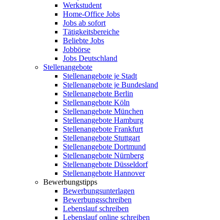
Werkstudent
Home-Office Jobs
Jobs ab sofort
Tätigkeitsbereiche
Beliebte Jobs
Jobbörse
Jobs Deutschland
Stellenangebote
Stellenangebote je Stadt
Stellenangebote je Bundesland
Stellenangebote Berlin
Stellenangebote Köln
Stellenangebote München
Stellenangebote Hamburg
Stellenangebote Frankfurt
Stellenangebote Stuttgart
Stellenangebote Dortmund
Stellenangebote Nürnberg
Stellenangebote Düsseldorf
Stellenangebote Hannover
Bewerbungstipps
Bewerbungsunterlagen
Bewerbungsschreiben
Lebenslauf schreiben
Lebenslauf online schreiben