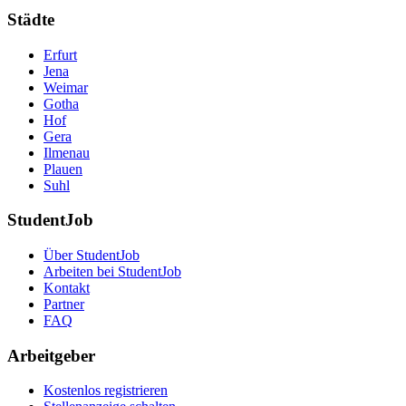
Städte
Erfurt
Jena
Weimar
Gotha
Hof
Gera
Ilmenau
Plauen
Suhl
StudentJob
Über StudentJob
Arbeiten bei StudentJob
Kontakt
Partner
FAQ
Arbeitgeber
Kostenlos registrieren