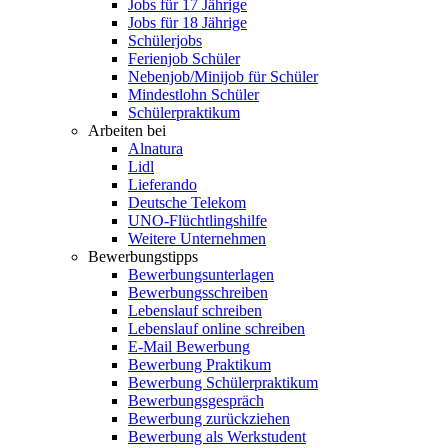
Jobs für 17 Jährige
Jobs für 18 Jährige
Schülerjobs
Ferienjob Schüler
Nebenjob/Minijob für Schüler
Mindestlohn Schüler
Schülerpraktikum
Arbeiten bei
Alnatura
Lidl
Lieferando
Deutsche Telekom
UNO-Flüchtlingshilfe
Weitere Unternehmen
Bewerbungstipps
Bewerbungsunterlagen
Bewerbungsschreiben
Lebenslauf schreiben
Lebenslauf online schreiben
E-Mail Bewerbung
Bewerbung Praktikum
Bewerbung Schülerpraktikum
Bewerbungsgespräch
Bewerbung zurückziehen
Bewerbung als Werkstudent