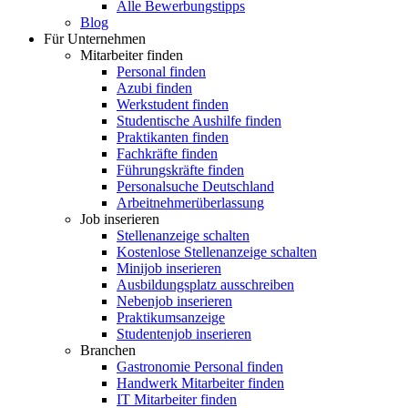
Alle Bewerbungstipps
Blog
Für Unternehmen
Mitarbeiter finden
Personal finden
Azubi finden
Werkstudent finden
Studentische Aushilfe finden
Praktikanten finden
Fachkräfte finden
Führungskräfte finden
Personalsuche Deutschland
Arbeitnehmerüberlassung
Job inserieren
Stellenanzeige schalten
Kostenlose Stellenanzeige schalten
Minijob inserieren
Ausbildungsplatz ausschreiben
Nebenjob inserieren
Praktikumsanzeige
Studentenjob inserieren
Branchen
Gastronomie Personal finden
Handwerk Mitarbeiter finden
IT Mitarbeiter finden