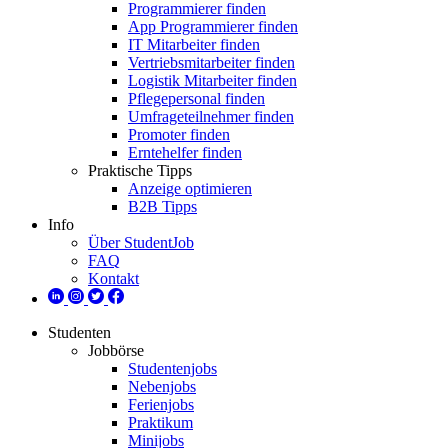
Programmierer finden
App Programmierer finden
IT Mitarbeiter finden
Vertriebsmitarbeiter finden
Logistik Mitarbeiter finden
Pflegepersonal finden
Umfrageteilnehmer finden
Promoter finden
Erntehelfer finden
Praktische Tipps
Anzeige optimieren
B2B Tipps
Info
Über StudentJob
FAQ
Kontakt
Studenten
Jobbörse
Studentenjobs
Nebenjobs
Ferienjobs
Praktikum
Minijobs