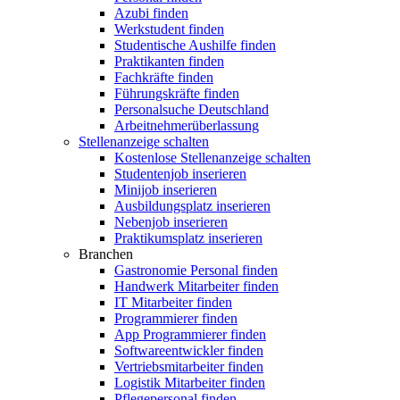
Azubi finden
Werkstudent finden
Studentische Aushilfe finden
Praktikanten finden
Fachkräfte finden
Führungskräfte finden
Personalsuche Deutschland
Arbeitnehmerüberlassung
Stellenanzeige schalten
Kostenlose Stellenanzeige schalten
Studentenjob inserieren
Minijob inserieren
Ausbildungsplatz inserieren
Nebenjob inserieren
Praktikumsplatz inserieren
Branchen
Gastronomie Personal finden
Handwerk Mitarbeiter finden
IT Mitarbeiter finden
Programmierer finden
App Programmierer finden
Softwareentwickler finden
Vertriebsmitarbeiter finden
Logistik Mitarbeiter finden
Pflegepersonal finden