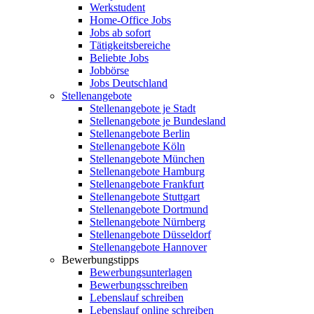
Werkstudent
Home-Office Jobs
Jobs ab sofort
Tätigkeitsbereiche
Beliebte Jobs
Jobbörse
Jobs Deutschland
Stellenangebote
Stellenangebote je Stadt
Stellenangebote je Bundesland
Stellenangebote Berlin
Stellenangebote Köln
Stellenangebote München
Stellenangebote Hamburg
Stellenangebote Frankfurt
Stellenangebote Stuttgart
Stellenangebote Dortmund
Stellenangebote Nürnberg
Stellenangebote Düsseldorf
Stellenangebote Hannover
Bewerbungstipps
Bewerbungsunterlagen
Bewerbungsschreiben
Lebenslauf schreiben
Lebenslauf online schreiben