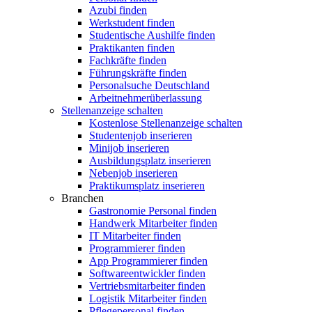
Azubi finden
Werkstudent finden
Studentische Aushilfe finden
Praktikanten finden
Fachkräfte finden
Führungskräfte finden
Personalsuche Deutschland
Arbeitnehmerüberlassung
Stellenanzeige schalten
Kostenlose Stellenanzeige schalten
Studentenjob inserieren
Minijob inserieren
Ausbildungsplatz inserieren
Nebenjob inserieren
Praktikumsplatz inserieren
Branchen
Gastronomie Personal finden
Handwerk Mitarbeiter finden
IT Mitarbeiter finden
Programmierer finden
App Programmierer finden
Softwareentwickler finden
Vertriebsmitarbeiter finden
Logistik Mitarbeiter finden
Pflegepersonal finden