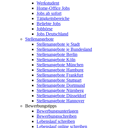
Werkstudent
Home-Office Jobs
Jobs ab sofort
Tätigkeitsbereiche
Beliebte Jobs
Jobbörse
Jobs Deutschland
Stellenangebote
Stellenangebote je Stadt
Stellenangebote je Bundesland
Stellenangebote Berlin
Stellenangebote Köln
Stellenangebote München
Stellenangebote Hamburg
Stellenangebote Frankfurt
Stellenangebote Stuttgart
Stellenangebote Dortmund
Stellenangebote Nürnberg
Stellenangebote Düsseldorf
Stellenangebote Hannover
Bewerbungstipps
Bewerbungsunterlagen
Bewerbungsschreiben
Lebenslauf schreiben
Lebenslauf online schreiben