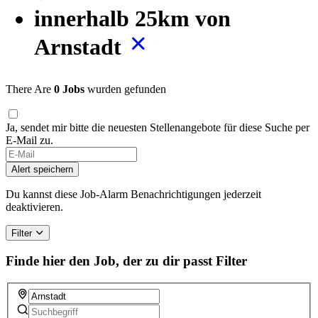
innerhalb 25km von
Arnstadt
There Are
0 Jobs
wurden gefunden
Ja, sendet mir bitte die neuesten Stellenangebote für diese Suche per
E-Mail zu.
If
you
Alert speichern
are
a
Du kannst diese Job-Alarm Benachrichtigungen jederzeit
human,
deaktivieren.
ignore
this
Filter
field
Finde hier den Job, der zu dir passt
Filter