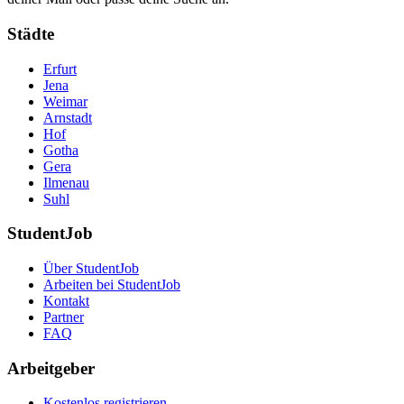
Städte
Erfurt
Jena
Weimar
Arnstadt
Hof
Gotha
Gera
Ilmenau
Suhl
StudentJob
Über StudentJob
Arbeiten bei StudentJob
Kontakt
Partner
FAQ
Arbeitgeber
Kostenlos registrieren