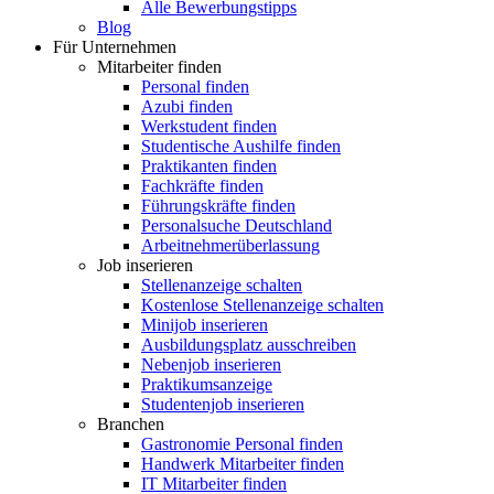
Alle Bewerbungstipps
Blog
Für Unternehmen
Mitarbeiter finden
Personal finden
Azubi finden
Werkstudent finden
Studentische Aushilfe finden
Praktikanten finden
Fachkräfte finden
Führungskräfte finden
Personalsuche Deutschland
Arbeitnehmerüberlassung
Job inserieren
Stellenanzeige schalten
Kostenlose Stellenanzeige schalten
Minijob inserieren
Ausbildungsplatz ausschreiben
Nebenjob inserieren
Praktikumsanzeige
Studentenjob inserieren
Branchen
Gastronomie Personal finden
Handwerk Mitarbeiter finden
IT Mitarbeiter finden