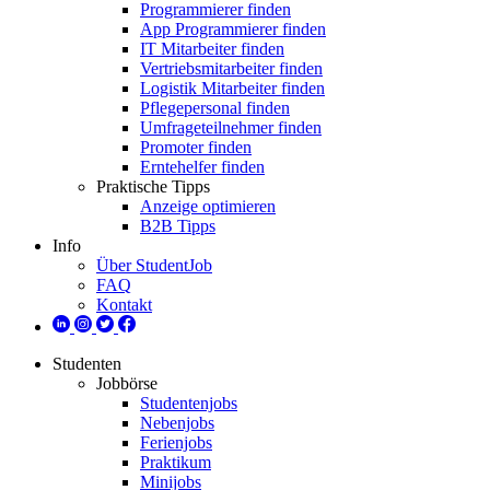
Programmierer finden
App Programmierer finden
IT Mitarbeiter finden
Vertriebsmitarbeiter finden
Logistik Mitarbeiter finden
Pflegepersonal finden
Umfrageteilnehmer finden
Promoter finden
Erntehelfer finden
Praktische Tipps
Anzeige optimieren
B2B Tipps
Info
Über StudentJob
FAQ
Kontakt
Studenten
Jobbörse
Studentenjobs
Nebenjobs
Ferienjobs
Praktikum
Minijobs