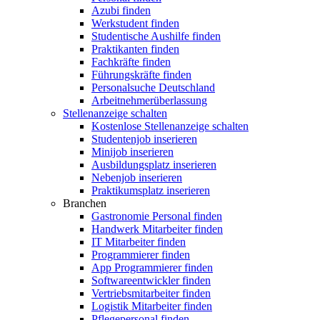
Azubi finden
Werkstudent finden
Studentische Aushilfe finden
Praktikanten finden
Fachkräfte finden
Führungskräfte finden
Personalsuche Deutschland
Arbeitnehmerüberlassung
Stellenanzeige schalten
Kostenlose Stellenanzeige schalten
Studentenjob inserieren
Minijob inserieren
Ausbildungsplatz inserieren
Nebenjob inserieren
Praktikumsplatz inserieren
Branchen
Gastronomie Personal finden
Handwerk Mitarbeiter finden
IT Mitarbeiter finden
Programmierer finden
App Programmierer finden
Softwareentwickler finden
Vertriebsmitarbeiter finden
Logistik Mitarbeiter finden
Pflegepersonal finden