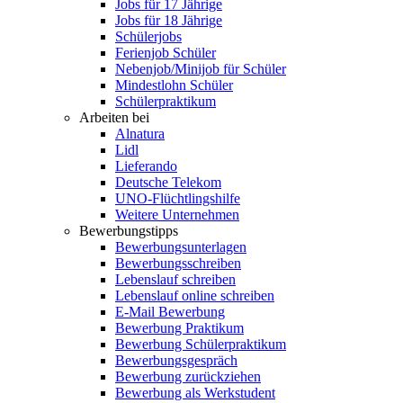
Jobs für 17 Jährige
Jobs für 18 Jährige
Schülerjobs
Ferienjob Schüler
Nebenjob/Minijob für Schüler
Mindestlohn Schüler
Schülerpraktikum
Arbeiten bei
Alnatura
Lidl
Lieferando
Deutsche Telekom
UNO-Flüchtlingshilfe
Weitere Unternehmen
Bewerbungstipps
Bewerbungsunterlagen
Bewerbungsschreiben
Lebenslauf schreiben
Lebenslauf online schreiben
E-Mail Bewerbung
Bewerbung Praktikum
Bewerbung Schülerpraktikum
Bewerbungsgespräch
Bewerbung zurückziehen
Bewerbung als Werkstudent