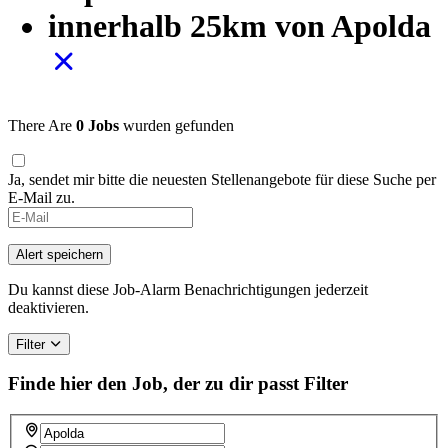
innerhalb 25km von Apolda
There Are
0 Jobs
wurden gefunden
Ja, sendet mir bitte die neuesten Stellenangebote für diese Suche per
E-Mail zu.
If
you
are
Alert speichern
a
human,
Du kannst diese Job-Alarm Benachrichtigungen jederzeit
ignore
deaktivieren.
this
field
Filter
Finde hier den Job, der zu dir passt
Filter