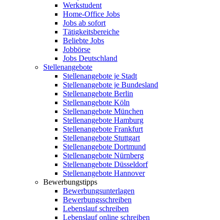
Werkstudent
Home-Office Jobs
Jobs ab sofort
Tätigkeitsbereiche
Beliebte Jobs
Jobbörse
Jobs Deutschland
Stellenangebote
Stellenangebote je Stadt
Stellenangebote je Bundesland
Stellenangebote Berlin
Stellenangebote Köln
Stellenangebote München
Stellenangebote Hamburg
Stellenangebote Frankfurt
Stellenangebote Stuttgart
Stellenangebote Dortmund
Stellenangebote Nürnberg
Stellenangebote Düsseldorf
Stellenangebote Hannover
Bewerbungstipps
Bewerbungsunterlagen
Bewerbungsschreiben
Lebenslauf schreiben
Lebenslauf online schreiben