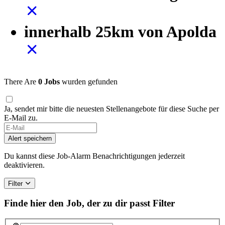
innerhalb 25km von Apolda
There Are
0 Jobs
wurden gefunden
Ja, sendet mir bitte die neuesten Stellenangebote für diese Suche per
E-Mail zu.
If
you
Alert speichern
are
a
Du kannst diese Job-Alarm Benachrichtigungen jederzeit
human,
deaktivieren.
ignore
this
Filter
field
Finde hier den Job, der zu dir passt
Filter