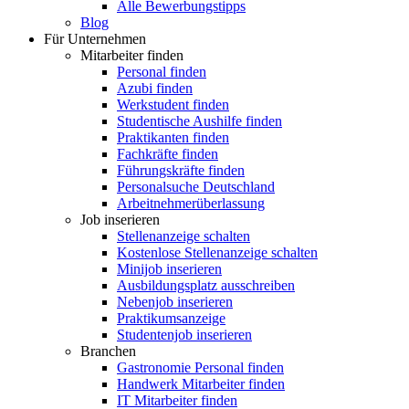
Alle Bewerbungstipps
Blog
Für Unternehmen
Mitarbeiter finden
Personal finden
Azubi finden
Werkstudent finden
Studentische Aushilfe finden
Praktikanten finden
Fachkräfte finden
Führungskräfte finden
Personalsuche Deutschland
Arbeitnehmerüberlassung
Job inserieren
Stellenanzeige schalten
Kostenlose Stellenanzeige schalten
Minijob inserieren
Ausbildungsplatz ausschreiben
Nebenjob inserieren
Praktikumsanzeige
Studentenjob inserieren
Branchen
Gastronomie Personal finden
Handwerk Mitarbeiter finden
IT Mitarbeiter finden