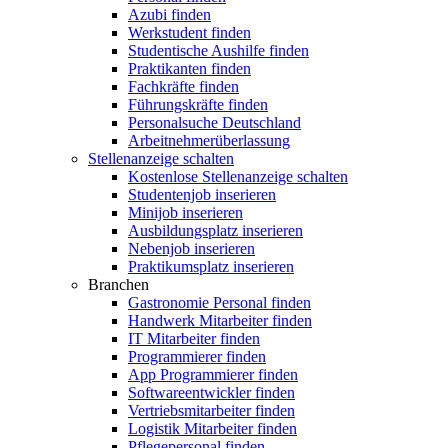
Azubi finden
Werkstudent finden
Studentische Aushilfe finden
Praktikanten finden
Fachkräfte finden
Führungskräfte finden
Personalsuche Deutschland
Arbeitnehmerüberlassung
Stellenanzeige schalten
Kostenlose Stellenanzeige schalten
Studentenjob inserieren
Minijob inserieren
Ausbildungsplatz inserieren
Nebenjob inserieren
Praktikumsplatz inserieren
Branchen
Gastronomie Personal finden
Handwerk Mitarbeiter finden
IT Mitarbeiter finden
Programmierer finden
App Programmierer finden
Softwareentwickler finden
Vertriebsmitarbeiter finden
Logistik Mitarbeiter finden
Pflegepersonal finden