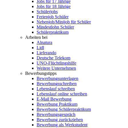
Jobs für 17 Jährige
Jobs für 18 Jährige
Schülerjobs
Ferienjob Schüler
Nebenjob/Minijob für Schüler
Mindestlohn Schüler
Schülerpraktikum
Arbeiten bei
Alnatura
Lidl
Lieferando
Deutsche Telekom
UNO-Flüchtlingshilfe
Weitere Unternehmen
Bewerbungstipps
Bewerbungsunterlagen
Bewerbungsschreiben
Lebenslauf schreiben
Lebenslauf online schreiben
E-Mail Bewerbung
Bewerbung Praktikum
Bewerbung Schülerpraktikum
Bewerbungsgespräch
Bewerbung zurückziehen
Bewerbung als Werkstudent