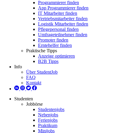
Programmierer finden
App Programmierer finden
IT Mitarbeiter finden
Vertriebsmitarbeiter finden
Logistik Mitarbeiter finden
Pflegepersonal finden
Umfrageteilnehmer finden
Promoter finden
Erntehelfer finden
Praktische Tipps
Anzeige optimieren
B2B Tipps
Info
Über StudentJob
FAQ
Kontakt
Studenten
Jobbörse
Studentenjobs
Nebenjobs
Ferienjobs
Praktikum
Minijobs