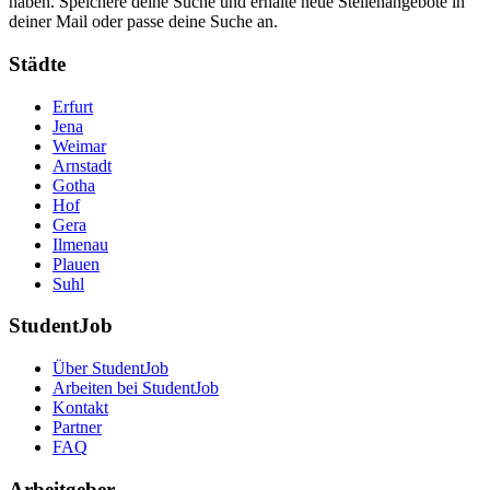
haben. Speichere deine Suche und erhalte neue Stellenangebote in
deiner Mail oder passe deine Suche an.
Städte
Erfurt
Jena
Weimar
Arnstadt
Gotha
Hof
Gera
Ilmenau
Plauen
Suhl
StudentJob
Über StudentJob
Arbeiten bei StudentJob
Kontakt
Partner
FAQ
Arbeitgeber