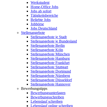
Werkstudent
Home-Office Jobs
Jobs ab sofort
Tätigkeitsbereiche
Beliebte Jobs
Jobbörse
Jobs Deutschland
Stellenangebote
Stellenangebote je Stadt
Stellenangebote je Bundesland
Stellenangebote Berlin
Stellenangebote Köln
Stellenangebote München
Stellenangebote Hamburg
Stellenangebote Frankfurt
Stellenangebote Stuttgart
Stellenangebote Dortmund
Stellenangebote Nürnberg
Stellenangebote Düsseldorf
Stellenangebote Hannover
Bewerbungstipps
Bewerbungsunterlagen
Bewerbungsschreiben
Lebenslauf schreiben
Lebenslauf online schreiben