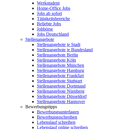
Werkstudent
Home-Office Jobs
Jobs ab sofort
Tätigkeitsbereiche
Beliebte Jobs
Jobbörse
Jobs Deutschland
Stellenangebote
Stellenangebote je Stadt
Stellenangebote je Bundesland
Stellenangebote Berlin
Stellenangebote Köln
Stellenangebote München
Stellenangebote Hamburg
Stellenangebote Frankfurt
Stellenangebote Stuttgart
Stellenangebote Dortmund
Stellenangebote Nürnberg
Stellenangebote Düsseldorf
Stellenangebote Hannover
Bewerbungstipps
Bewerbungsunterlagen
Bewerbungsschreiben
Lebenslauf schreiben
Lebenslauf online schreiben