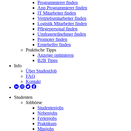
Programmierer finden
App Programmierer finden
IT Mitarbeiter finden
Vertriebsmitarbeiter finden
Logistik Mitarbeiter finden
Pflegepersonal finden
Umfrageteilnehmer finden
Promoter finden
Erntehelfer finden
Praktische Tipps
Anzeige optimieren
B2B Tipps
Info
Über StudentJob
FAQ
Kontakt
Studenten
Jobbörse
Studentenjobs
Nebenjobs
Ferienjobs
Praktikum
Minijobs