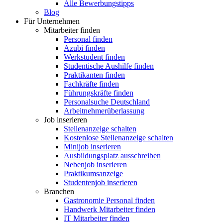
Alle Bewerbungstipps
Blog
Für Unternehmen
Mitarbeiter finden
Personal finden
Azubi finden
Werkstudent finden
Studentische Aushilfe finden
Praktikanten finden
Fachkräfte finden
Führungskräfte finden
Personalsuche Deutschland
Arbeitnehmerüberlassung
Job inserieren
Stellenanzeige schalten
Kostenlose Stellenanzeige schalten
Minijob inserieren
Ausbildungsplatz ausschreiben
Nebenjob inserieren
Praktikumsanzeige
Studentenjob inserieren
Branchen
Gastronomie Personal finden
Handwerk Mitarbeiter finden
IT Mitarbeiter finden