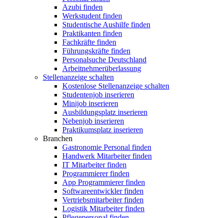
Azubi finden
Werkstudent finden
Studentische Aushilfe finden
Praktikanten finden
Fachkräfte finden
Führungskräfte finden
Personalsuche Deutschland
Arbeitnehmerüberlassung
Stellenanzeige schalten
Kostenlose Stellenanzeige schalten
Studentenjob inserieren
Minijob inserieren
Ausbildungsplatz inserieren
Nebenjob inserieren
Praktikumsplatz inserieren
Branchen
Gastronomie Personal finden
Handwerk Mitarbeiter finden
IT Mitarbeiter finden
Programmierer finden
App Programmierer finden
Softwareentwickler finden
Vertriebsmitarbeiter finden
Logistik Mitarbeiter finden
Pflegepersonal finden