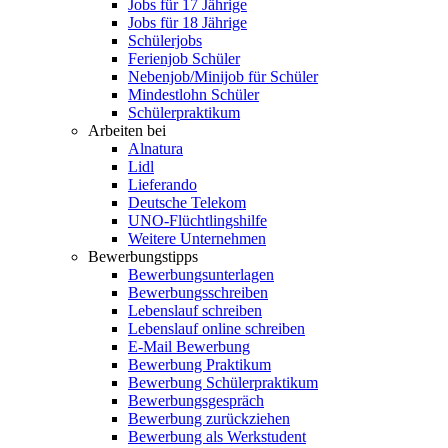
Jobs für 17 Jährige
Jobs für 18 Jährige
Schülerjobs
Ferienjob Schüler
Nebenjob/Minijob für Schüler
Mindestlohn Schüler
Schülerpraktikum
Arbeiten bei
Alnatura
Lidl
Lieferando
Deutsche Telekom
UNO-Flüchtlingshilfe
Weitere Unternehmen
Bewerbungstipps
Bewerbungsunterlagen
Bewerbungsschreiben
Lebenslauf schreiben
Lebenslauf online schreiben
E-Mail Bewerbung
Bewerbung Praktikum
Bewerbung Schülerpraktikum
Bewerbungsgespräch
Bewerbung zurückziehen
Bewerbung als Werkstudent