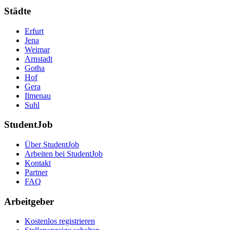
Städte
Erfurt
Jena
Weimar
Arnstadt
Gotha
Hof
Gera
Ilmenau
Suhl
StudentJob
Über StudentJob
Arbeiten bei StudentJob
Kontakt
Partner
FAQ
Arbeitgeber
Kostenlos registrieren