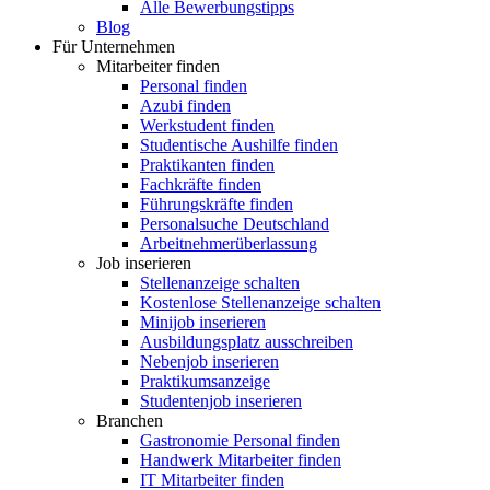
Alle Bewerbungstipps
Blog
Für Unternehmen
Mitarbeiter finden
Personal finden
Azubi finden
Werkstudent finden
Studentische Aushilfe finden
Praktikanten finden
Fachkräfte finden
Führungskräfte finden
Personalsuche Deutschland
Arbeitnehmerüberlassung
Job inserieren
Stellenanzeige schalten
Kostenlose Stellenanzeige schalten
Minijob inserieren
Ausbildungsplatz ausschreiben
Nebenjob inserieren
Praktikumsanzeige
Studentenjob inserieren
Branchen
Gastronomie Personal finden
Handwerk Mitarbeiter finden
IT Mitarbeiter finden