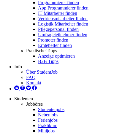
Programmierer finden
App Programmierer finden
IT Mitarbeiter finden
Vertriebsmitarbeiter finden
Logistik Mitarbeiter finden
Pflegepersonal finden
Umfrageteilnehmer finden
Promoter finden
Erntehelfer finden
Praktische Tipps
Anzeige optimieren
B2B Tipps
Info
Über StudentJob
FAQ
Kontakt
Studenten
Jobbörse
Studentenjobs
Nebenjobs
Ferienjobs
Praktikum
Minijobs