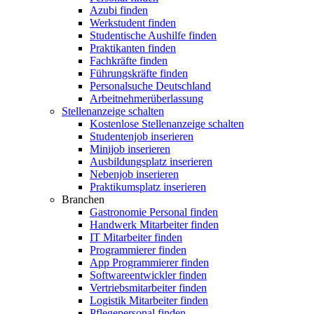
Azubi finden
Werkstudent finden
Studentische Aushilfe finden
Praktikanten finden
Fachkräfte finden
Führungskräfte finden
Personalsuche Deutschland
Arbeitnehmerüberlassung
Stellenanzeige schalten
Kostenlose Stellenanzeige schalten
Studentenjob inserieren
Minijob inserieren
Ausbildungsplatz inserieren
Nebenjob inserieren
Praktikumsplatz inserieren
Branchen
Gastronomie Personal finden
Handwerk Mitarbeiter finden
IT Mitarbeiter finden
Programmierer finden
App Programmierer finden
Softwareentwickler finden
Vertriebsmitarbeiter finden
Logistik Mitarbeiter finden
Pflegepersonal finden