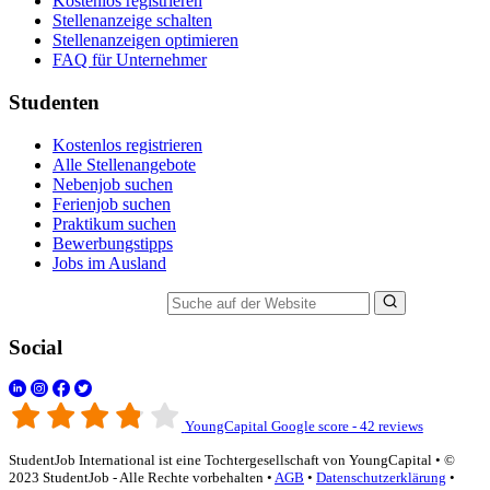
Kostenlos registrieren
Stellenanzeige schalten
Stellenanzeigen optimieren
FAQ für Unternehmer
Studenten
Kostenlos registrieren
Alle Stellenangebote
Nebenjob suchen
Ferienjob suchen
Praktikum suchen
Bewerbungstipps
Jobs im Ausland
Suche auf der Website
Social
YoungCapital Google score - 42 reviews
StudentJob International ist eine Tochtergesellschaft von YoungCapital • ©
2023 StudentJob - Alle Rechte vorbehalten •
AGB
•
Datenschutzerklärung
•