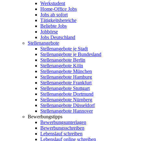
Werkstudent
Home-Office Jobs
Jobs ab sofort
Tätigkeitsbereiche
Beliebte Jobs
Jobbörse
Jobs Deutschland
Stellenangebote
Stellenangebote je Stadt
Stellenangebote je Bundesland
Stellenangebote Berlin
Stellenangebote Köln
Stellenangebote München
Stellenangebote Hamburg
Stellenangebote Frankfurt
Stellenangebote Stuttgart
Stellenangebote Dortmund
Stellenangebote Nürnberg
Stellenangebote Düsseldorf
Stellenangebote Hannover
Bewerbungstipps
Bewerbungsunterlagen
Bewerbungsschreiben
Lebenslauf schreiben
Lebenslauf online schreiben