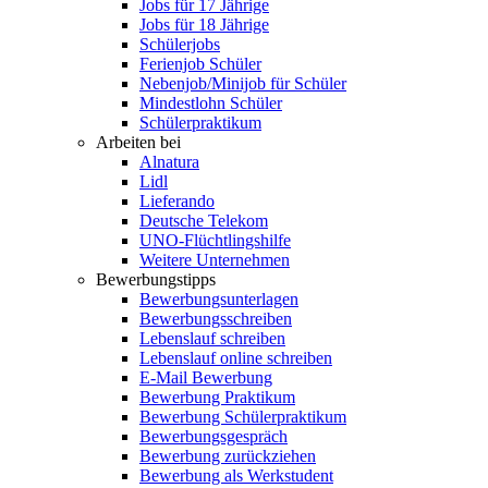
Jobs für 17 Jährige
Jobs für 18 Jährige
Schülerjobs
Ferienjob Schüler
Nebenjob/Minijob für Schüler
Mindestlohn Schüler
Schülerpraktikum
Arbeiten bei
Alnatura
Lidl
Lieferando
Deutsche Telekom
UNO-Flüchtlingshilfe
Weitere Unternehmen
Bewerbungstipps
Bewerbungsunterlagen
Bewerbungsschreiben
Lebenslauf schreiben
Lebenslauf online schreiben
E-Mail Bewerbung
Bewerbung Praktikum
Bewerbung Schülerpraktikum
Bewerbungsgespräch
Bewerbung zurückziehen
Bewerbung als Werkstudent