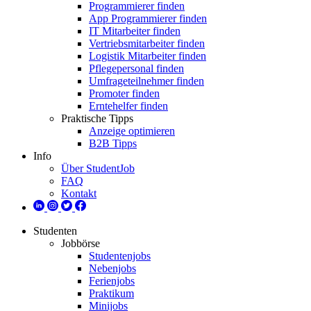
Programmierer finden
App Programmierer finden
IT Mitarbeiter finden
Vertriebsmitarbeiter finden
Logistik Mitarbeiter finden
Pflegepersonal finden
Umfrageteilnehmer finden
Promoter finden
Erntehelfer finden
Praktische Tipps
Anzeige optimieren
B2B Tipps
Info
Über StudentJob
FAQ
Kontakt
Studenten
Jobbörse
Studentenjobs
Nebenjobs
Ferienjobs
Praktikum
Minijobs