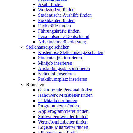
Azubi finden
Werkstudent finden
Studentische Aushilfe finden
Praktikanten finden
Fachkräfte finden
Führungskräfte finden
Personalsuche Deutschland
Arbeitnehmerüberlassung
Stellenanzeige schalten
Kostenlose Stellenanzeige schalten
Studentenjob inserieren
Minijob inserieren
Ausbildungsplatz inserieren
Nebenjob inserieren
Praktikumsplatz inserieren
Branchen
Gastronomie Personal finden
Handwerk Mitarbeiter finden
IT Mitarbeiter finden
Programmierer finden
App Programmierer finden
Softwareentwickler finden
Vertriebsmitarbeiter finden
Logistik Mitarbeiter finden
Pflegepersonal finden