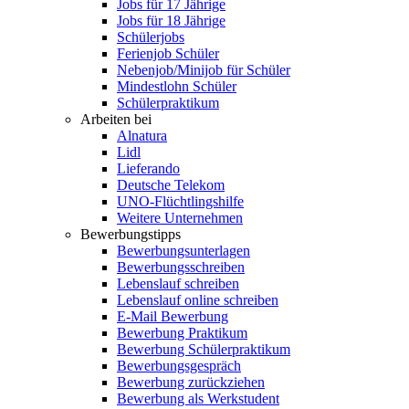
Jobs für 17 Jährige
Jobs für 18 Jährige
Schülerjobs
Ferienjob Schüler
Nebenjob/Minijob für Schüler
Mindestlohn Schüler
Schülerpraktikum
Arbeiten bei
Alnatura
Lidl
Lieferando
Deutsche Telekom
UNO-Flüchtlingshilfe
Weitere Unternehmen
Bewerbungstipps
Bewerbungsunterlagen
Bewerbungsschreiben
Lebenslauf schreiben
Lebenslauf online schreiben
E-Mail Bewerbung
Bewerbung Praktikum
Bewerbung Schülerpraktikum
Bewerbungsgespräch
Bewerbung zurückziehen
Bewerbung als Werkstudent