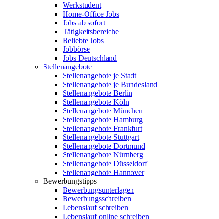
Werkstudent
Home-Office Jobs
Jobs ab sofort
Tätigkeitsbereiche
Beliebte Jobs
Jobbörse
Jobs Deutschland
Stellenangebote
Stellenangebote je Stadt
Stellenangebote je Bundesland
Stellenangebote Berlin
Stellenangebote Köln
Stellenangebote München
Stellenangebote Hamburg
Stellenangebote Frankfurt
Stellenangebote Stuttgart
Stellenangebote Dortmund
Stellenangebote Nürnberg
Stellenangebote Düsseldorf
Stellenangebote Hannover
Bewerbungstipps
Bewerbungsunterlagen
Bewerbungsschreiben
Lebenslauf schreiben
Lebenslauf online schreiben