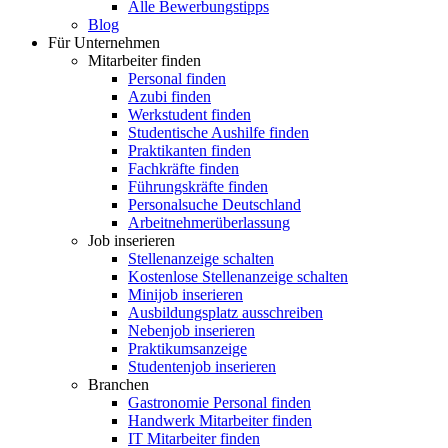
Alle Bewerbungstipps
Blog
Für Unternehmen
Mitarbeiter finden
Personal finden
Azubi finden
Werkstudent finden
Studentische Aushilfe finden
Praktikanten finden
Fachkräfte finden
Führungskräfte finden
Personalsuche Deutschland
Arbeitnehmerüberlassung
Job inserieren
Stellenanzeige schalten
Kostenlose Stellenanzeige schalten
Minijob inserieren
Ausbildungsplatz ausschreiben
Nebenjob inserieren
Praktikumsanzeige
Studentenjob inserieren
Branchen
Gastronomie Personal finden
Handwerk Mitarbeiter finden
IT Mitarbeiter finden