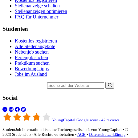
Kostenlos registrieren
Stellenanzeige schalten
Stellenanzeigen optimieren
FAQ für Unternehmer
Studenten
Kostenlos registrieren
Alle Stellenangebote
Nebenjob suchen
Ferienjob suchen
Praktikum suchen
Bewerbungstipps
Jobs im Ausland
Suche auf der Website
Social
YoungCapital Google score - 42 reviews
StudentJob International ist eine Tochtergesellschaft von YoungCapital • ©
2023 StudentJob - Alle Rechte vorbehalten •
AGB
•
Datenschutzerklärung
•