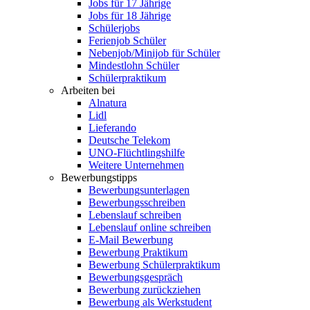
Jobs für 17 Jährige
Jobs für 18 Jährige
Schülerjobs
Ferienjob Schüler
Nebenjob/Minijob für Schüler
Mindestlohn Schüler
Schülerpraktikum
Arbeiten bei
Alnatura
Lidl
Lieferando
Deutsche Telekom
UNO-Flüchtlingshilfe
Weitere Unternehmen
Bewerbungstipps
Bewerbungsunterlagen
Bewerbungsschreiben
Lebenslauf schreiben
Lebenslauf online schreiben
E-Mail Bewerbung
Bewerbung Praktikum
Bewerbung Schülerpraktikum
Bewerbungsgespräch
Bewerbung zurückziehen
Bewerbung als Werkstudent