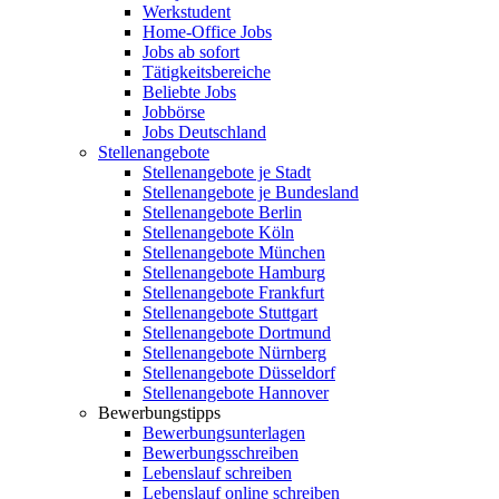
Werkstudent
Home-Office Jobs
Jobs ab sofort
Tätigkeitsbereiche
Beliebte Jobs
Jobbörse
Jobs Deutschland
Stellenangebote
Stellenangebote je Stadt
Stellenangebote je Bundesland
Stellenangebote Berlin
Stellenangebote Köln
Stellenangebote München
Stellenangebote Hamburg
Stellenangebote Frankfurt
Stellenangebote Stuttgart
Stellenangebote Dortmund
Stellenangebote Nürnberg
Stellenangebote Düsseldorf
Stellenangebote Hannover
Bewerbungstipps
Bewerbungsunterlagen
Bewerbungsschreiben
Lebenslauf schreiben
Lebenslauf online schreiben