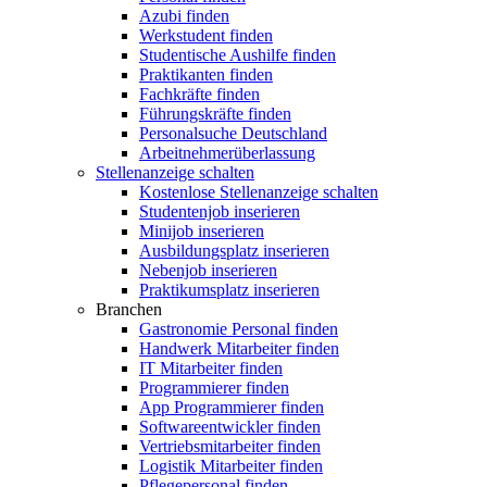
Azubi finden
Werkstudent finden
Studentische Aushilfe finden
Praktikanten finden
Fachkräfte finden
Führungskräfte finden
Personalsuche Deutschland
Arbeitnehmerüberlassung
Stellenanzeige schalten
Kostenlose Stellenanzeige schalten
Studentenjob inserieren
Minijob inserieren
Ausbildungsplatz inserieren
Nebenjob inserieren
Praktikumsplatz inserieren
Branchen
Gastronomie Personal finden
Handwerk Mitarbeiter finden
IT Mitarbeiter finden
Programmierer finden
App Programmierer finden
Softwareentwickler finden
Vertriebsmitarbeiter finden
Logistik Mitarbeiter finden
Pflegepersonal finden