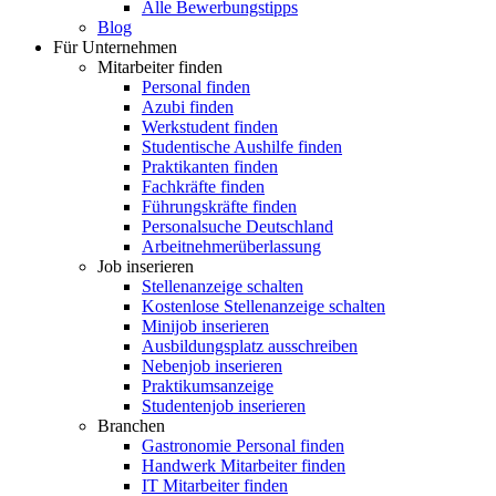
Alle Bewerbungstipps
Blog
Für Unternehmen
Mitarbeiter finden
Personal finden
Azubi finden
Werkstudent finden
Studentische Aushilfe finden
Praktikanten finden
Fachkräfte finden
Führungskräfte finden
Personalsuche Deutschland
Arbeitnehmerüberlassung
Job inserieren
Stellenanzeige schalten
Kostenlose Stellenanzeige schalten
Minijob inserieren
Ausbildungsplatz ausschreiben
Nebenjob inserieren
Praktikumsanzeige
Studentenjob inserieren
Branchen
Gastronomie Personal finden
Handwerk Mitarbeiter finden
IT Mitarbeiter finden