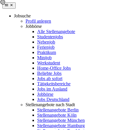
Jobsuche
Profil anlegen
Jobbörse
Alle Stellenangebote
Studentenjobs
Nebenjob
Ferienjob
Praktikum
Minijob
Werkstudent
Home-Office Jobs
Beliebte Jobs
Jobs ab sofort
Tätigkeitsbereiche
Jobs im Ausland
Jobbörse
Jobs Deutschland
Stellenangebote nach Stadt
Stellenangebote Berlin
Stellenangebote Köln
Stellenangebote München
Stellenangebote Hamburg