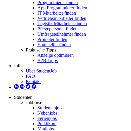
Programmierer finden
App Programmierer finden
IT Mitarbeiter finden
Vertriebsmitarbeiter finden
Logistik Mitarbeiter finden
Pflegepersonal finden
Umfrageteilnehmer finden
Promoter finden
Erntehelfer finden
Praktische Tipps
Anzeige optimieren
B2B Tipps
Info
Über StudentJob
FAQ
Kontakt
Studenten
Jobbörse
Studentenjobs
Nebenjobs
Ferienjobs
Praktikum
Minijobs