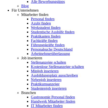
Alle Bewerbungstipps
Blog
Für Unternehmen
Mitarbeiter finden
Personal finden
Azubi finden
Werkstudent finden
Studentische Aushilfe finden
Praktikanten finden
Fachkräfte finden
Führungskräfte finden
Personalsuche Deutschland
Arbeitnehmerüberlassung
Job inserieren
Stellenanzeige schalten
Kostenlose Stellenanzeige schalten
Minijob inserieren
Ausbildungsplatz ausschreiben
Nebenjob inserieren
Praktikumsanzeige
Studentenjob inserieren
Branchen
Gastronomie Personal finden
Handwerk Mitarbeiter finden
IT Mitarbeiter finden