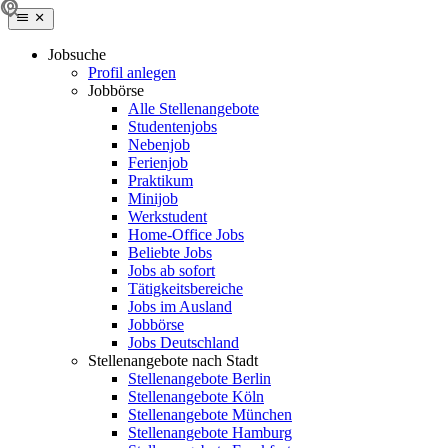
Jobsuche
Profil anlegen
Jobbörse
Alle Stellenangebote
Studentenjobs
Nebenjob
Ferienjob
Praktikum
Minijob
Werkstudent
Home-Office Jobs
Beliebte Jobs
Jobs ab sofort
Tätigkeitsbereiche
Jobs im Ausland
Jobbörse
Jobs Deutschland
Stellenangebote nach Stadt
Stellenangebote Berlin
Stellenangebote Köln
Stellenangebote München
Stellenangebote Hamburg