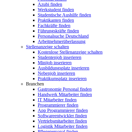
Azubi finden
Werkstudent finden
Studentische Aushilfe finden
Praktikanten finden
Fachkräfte finden
Führungskräfte finden
Personalsuche Deutschland
Arbeitnehmerüberlassung
Stellenanzeige schalten
Kostenlose Stellenanzeige schalten
Studentenjob inserieren
Minijob inserieren
Ausbildungsplatz inserieren
Nebenjob inserieren
Praktikumsplatz inserieren
Branchen
Gastronomie Personal finden
Handwerk Mitarbeiter finden
IT Mitarbeiter finden
Programmierer finden
App Programmierer finden
Softwareentwickler finden
Vertriebsmitarbeiter finden
Logistik Mitarbeiter finden
Pflegepersonal finden