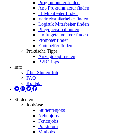
Programmierer finden
App Programmierer finden
IT Mitarbeiter finden
Vertriebsmitarbeiter finden
Logistik Mitarbeiter finden
Pflegepersonal finden
Umfrageteilnehmer finden
Promoter finden
Erntehelfer finden
Praktische Tipps
Anzeige optimieren
B2B Tipps
Info
Über StudentJob
FAQ
Kontakt
Studenten
Jobbörse
Studentenjobs
Nebenjobs
Ferienjobs
Praktikum
Minijobs