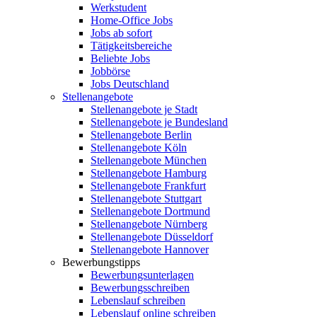
Werkstudent
Home-Office Jobs
Jobs ab sofort
Tätigkeitsbereiche
Beliebte Jobs
Jobbörse
Jobs Deutschland
Stellenangebote
Stellenangebote je Stadt
Stellenangebote je Bundesland
Stellenangebote Berlin
Stellenangebote Köln
Stellenangebote München
Stellenangebote Hamburg
Stellenangebote Frankfurt
Stellenangebote Stuttgart
Stellenangebote Dortmund
Stellenangebote Nürnberg
Stellenangebote Düsseldorf
Stellenangebote Hannover
Bewerbungstipps
Bewerbungsunterlagen
Bewerbungsschreiben
Lebenslauf schreiben
Lebenslauf online schreiben