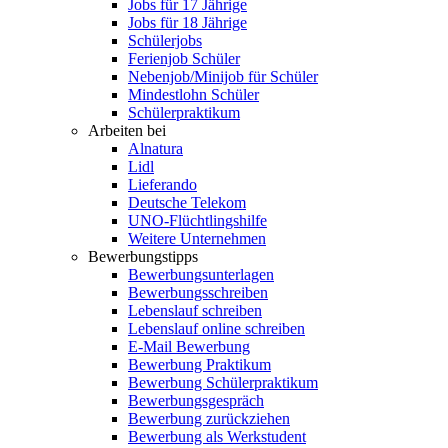
Jobs für 17 Jährige
Jobs für 18 Jährige
Schülerjobs
Ferienjob Schüler
Nebenjob/Minijob für Schüler
Mindestlohn Schüler
Schülerpraktikum
Arbeiten bei
Alnatura
Lidl
Lieferando
Deutsche Telekom
UNO-Flüchtlingshilfe
Weitere Unternehmen
Bewerbungstipps
Bewerbungsunterlagen
Bewerbungsschreiben
Lebenslauf schreiben
Lebenslauf online schreiben
E-Mail Bewerbung
Bewerbung Praktikum
Bewerbung Schülerpraktikum
Bewerbungsgespräch
Bewerbung zurückziehen
Bewerbung als Werkstudent